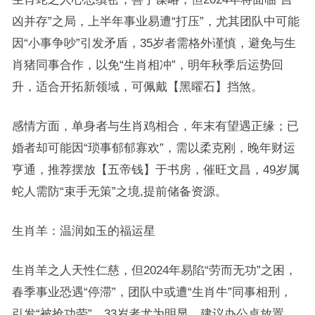
凶并存”之局，上半年事业易遭“打压”，尤其团队中可能
因“小事争吵”引发矛盾，35岁者需格外谨慎，避免与生
肖猪同事合作，以免“生肖相冲”，明年秋季后运势回
升，适合开拓新领域，可佩戴【黑曜石】挡煞。
感情方面，单身者与生肖鸡相合，年末有望遇正缘；已
婚者却可能因“琐事郁郁寡欢”，需以柔克刚，晚年财运
亨通，推荐摆放【五帝钱】于书房，催旺文昌，49岁属
蛇人需防“束手无策”之境,提前储备资源。
生肖羊：温润如玉的福运星
生肖羊之人天性仁慈，但2024年易陷“劳而无功”之困，
春季事业恐遇“停滞”，团队中或遭“生肖牛”同事相刑，
引发“被抢功劳”，33岁者尤为明显，建议办公桌放置