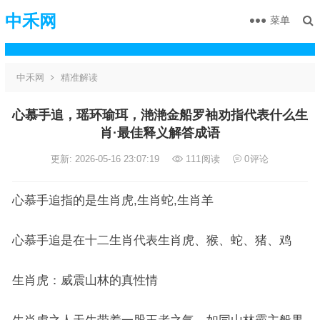
中禾网
菜单
中禾网
精准解读
心慕手追，瑶环瑜珥，滟滟金船罗袖劝指代表什么生
肖·最佳释义解答成语
更新: 2026-05-16 23:07:19
111
阅读
0
评论
心慕手追指的是生肖虎,生肖蛇,生肖羊
心慕手追是在十二生肖代表生肖虎、猴、蛇、猪、鸡
生肖虎：威震山林的真性情