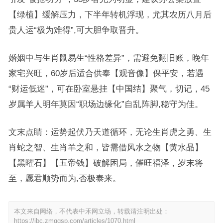
【绿植】缓解压力，下半年转机浮现，尤其农历八月后
贵人运“极为难得”,可大胆争取晋升。
婚姻中与生肖鼠易生“性格差异”，需避免翻旧账，晚年
家宅兴旺，60岁后适合供奉【观音像】保平安，若遇
“财运低迷”，可在卧室悬挂【中国结】聚气，切记，45
岁属羊人明年莫因“职场边缘化”自乱阵脚,稳守为佳。
文末点睛：运势起伏乃天道循环，无论生肖虎之勇、生
肖蛇之智、生肖羊之和，皆需借风水之物【黄水晶】
【黑曜石】【五帝钱】破解困局，催旺福泽，岁末将
至，愿君顺势而为,否极泰来。
本文来自网络，不代表中禾网立场，转载请注明出处：
https://ibc.zmqgsp.com/articles/1070.html