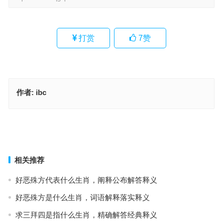
打赏
7
赞
作者:
ibc
柔中带刚，风采独具。翠袖倚风寒霎霎是什么生肖，成语作答释义落
实
铤而走险，一心求财，为钱卖命不应该；贪在一时，恨在将来，谨记
留得青山在。指代表是什么生肖·最佳释义成语解答
上一篇
下一篇
相关推荐
好恶殊方代表什么生肖，阐释公布解答释义
好恶殊方是什么生肖，词语解释落实释义
求三拜四是指什么生肖，精确解答经典释义