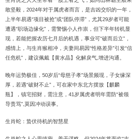
生肖虎之人天生带着一股王者之气，如同山林霸主般果
敢坚毅，2024年对于属虎者而言，是吉凶交织的一年，
上半年易遇“项目被抢”或“团队停滞”，尤其29岁者可能
遭遇“职场边缘化”，需警惕小人作祟，但下半年转机显
现，若能把握农历七月后的机遇，事业可“破而后立”，
感情上，与生肖猴相冲，夫妻间易因“性格差异”引发“信
任危机”，建议佩戴【黄水晶】化解戾气,增进沟通。
晚年运势极佳，50岁后“母慈子孝”场景频现，子女缘深
厚，若遇“破财不止”，可在家中东北方摆放【麒麟
瓶】，镇宅招财，需注意，41岁属虎者明年需防“被领
导责骂”,莫因冲动误事。
生肖蛇：蛰伏待机的智慧星
生肖蛇之人心思缜密，善于谋略，但2024年将面临“吉