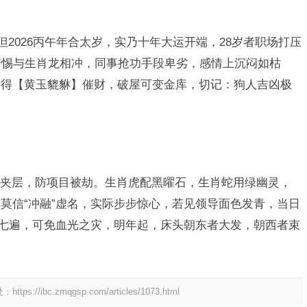
但2026丙午年合太岁，实乃十年大运开端，28岁者职场打压
警惕与生肖龙相冲，同事抢功手段卑劣，感情上沉闷如枯
年得【黄玉貔貅】催财，破屋可变金库，切记：狗人吉凶极
夹层，防项目被劫。生肖虎配黑曜石，生肖蛇用绿幽灵，
莫信“冲融”虚名，实际步步惊心，若见领导面色发青，当日
”七遍，可免血光之灾，明年起，床头朝东者大发，朝西者束
处：
https://ibc.zmqgsp.com/articles/1073.html