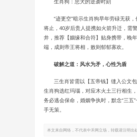
生肖狗：忠犬的逆袭时刻
“迹更空”暗示生肖狗早年劳碌无获，
将止，40岁后贵人提携如火箭升迁，需
井，推荐【姻缘和合符】贴身携带，晚
端，成则帝王将相，败则郁郁寡欢。
破解之道：风水为矛，心性为盾
三生肖皆需以【五帝钱】缝入公文包
生肖狗选红玛瑙，对应木火土三行相生，
务必逃会保命，婚姻争执时，默念“三五
手无策。
本文来自网络，不代表中禾网立场，转载请注明出