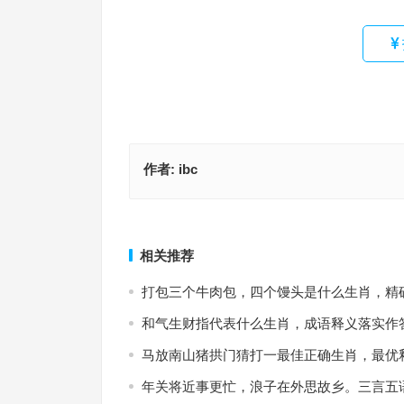
作者:
ibc
瑶环瑜珥，心慕手追，时乖命蹇是什么生肖，成语
女子英姿，投石有力。千峰笋石千株玉指是什么生肖
作答
释义成语解答
上一篇
相关推荐
打包三个牛肉包，四个馒头是什么生肖，精
和气生财指代表什么生肖，成语释义落实作
马放南山猪拱门猜打一最佳正确生肖，最优
年关将近事更忙，浪子在外思故乡。三言五