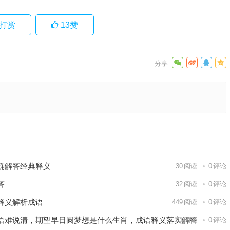
打赏
13
赞
释义落实
·最佳
下一篇
确解答经典释义
30
阅读
0
评论
答
32
阅读
0
评论
释义解析成语
449
阅读
0
评论
语难说清，期望早日圆梦想是什么生肖，成语释义落实解答
41
阅读
0
评论