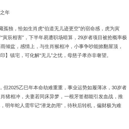
之年
藏孤独，恰如生肖虎“伯道无儿迹更空”的宿命感，虎为寅
岁“寅辰相害”，下半年易遭职场暗算，29岁者项目被抢概率极
暴雨倾盆，感情上，与生肖猴相冲，小事争吵能掀翻屋顶，
印】镇宅，可化解“无儿”之忧，母慈子孝亦非奢望。
，但2025乙巳年本命劫难重重，事业运势如履薄冰，30岁者
生肖猪相冲，夫妻若同床异梦，一根牙签都能引发血战，推
，明年蛇人需牢记“潜龙勿用”，待秋后转机，偏财极为难