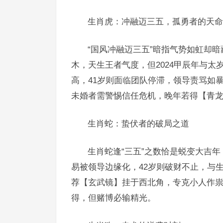
生肖虎：冲融迈三五，孤勇者的天命
“国风冲融迈三五”暗指气势如虹却暗
木，天生王者气度，但2024甲辰年与太
高，41岁则面临团队停滞，领导责骂如
未婚者需警惕信任危机，晚年若得【青龙
生肖蛇：蛰伏者的破局之道
生肖蛇逢“三五”之数恰是蜕变大吉年
易被领导边缘化，42岁则破财不止，与
荐【玄武镜】挂于西北角，专克小人作祟
得，但赌博必输精光。