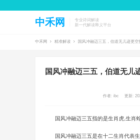
中禾网
专业诗词解读
新一代解读释义平台
中禾网
精准解读
国风冲融迈三五，伯道无儿迹更空
国风冲融迈三五，伯道无儿
作者:
ibc
更新: 202
国风冲融迈三五指的是生肖虎,生肖蛇
国风冲融迈三五是在十二生肖代表生