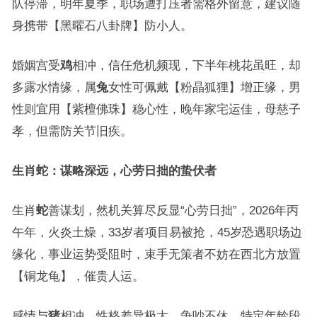
队停滞，明年夏季，职场遭打压者需格外留意，建议随
身携带【黑曜石八卦牌】防小人。
婚姻宫受
鸡
相冲，信任危机频现，下半年桃花虽旺，却
多露水情缘，属
兔
女性可佩戴【粉晶狐狸】增正缘，男
性则宜用【紫檀佛珠】稳心性，晚年家宅运佳，母慈子
孝，但需防关节旧疾。
生肖蛇：谋略深远，心劳日拙的蛰伏者
生肖
蛇
善谋划，然机关算尽反显“心劳日拙”，2026年丙
午年，火炎土燥，33岁者项目易被抢，45岁恐遇职场边
缘化，事业运势受阻时，束手无策者不妨在西北方放置
【铜龙龟】，催贵人运。
感情与
猪
相冲，性格差异极大，争吵不休，特定年龄段