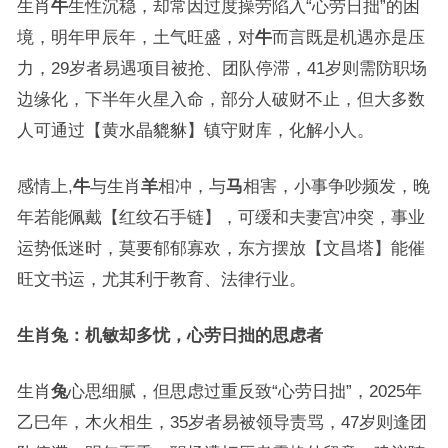
生肖
牛
生性沉稳，却常因过度操劳陷入“心劳日拙”的困
境，明年甲辰年，土气旺盛，对
牛
而言既是机遇亦是压
力，29岁者易遇项目被抢、团队停滞，41岁则需防职场
边缘化，下半年火星入命，部分人破财不止，但大多数
人可通过【黄水晶貔貅】镇守财库，化解小人。
感情上,
牛
与生肖
羊
相冲，与
马
相害，小事争吵频发，晚
年若能佩戴【红纹石手链】，可缓和夫妻宫冲突，事业
运势低迷时，莫要郁郁寡欢，东方摆放【文昌塔】能催
旺文书运，尤其利于教育、法律行业。
生肖兔：机敏却多忧，心劳日拙的思虑者
生肖
兔
心思细腻，但思虑过重反致“心劳日拙”，2025年
乙巳年，木火相生，35岁者易被领导责骂，47岁则逢团