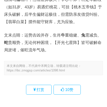
（如31岁、43岁）易遇烂桃花，可挂【桃木五帝钱】于
床头破解，后半生偏财运极佳，但需防亲友借贷纠纷。
【翡翠白菜】摆件能守财库，尤为应验。
文末点睛：运势吉凶并存，生肖
牛
重稳健、
兔
需减负、
蛇
贵顺势，无论何种困境，【开光七星阵】皆可破解命
局淤堵，催旺流年气场。
本文来自网络，不代表中禾网立场，转载请注明出处：
https://ibc.zmqgsp.com/articles/1098.html
打赏
10
赞