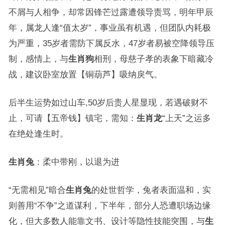
不屑与人相争，却常因锋芒过露遭领导责骂，明年甲辰
年，属龙人逢“值太岁”，事业虽有机遇，但团队内耗极
为严重，35岁者需防下属反水，47岁者易被空降领导压
制，感情上，与
生肖狗
相刑，母慈子孝的表象下暗藏冷
战，建议卧室放置【铜葫芦】吸纳戾气。
后半生运势如过山车,50岁后贵人星显现，若遇破财不
止，可请【五帝钱】镇宅，需知：
生肖龙
“上天”之运多
在绝处逢生时。
生肖兔
：柔中带刚，以退为进
“无需相见”暗合
生肖兔
的处世哲学，兔者表面温和，实
则善用“不争”之道谋利，下半年，部分人恐遭职场边缘
化，但大多数人能靠文书、设计等隐性技能突围，与
生