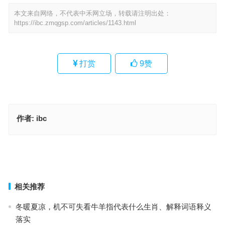
本文来自网络，不代表中禾网立场，转载请注明出处：
https://ibc.zmqgsp.com/articles/1143.html
打赏
9
赞
作者:
ibc
三九千古五绝唱，叛徒大将称兄弟|心劳日拙猜打一最佳正确生肖，词
语解释落实释义
那必须来两瓶，再来点下酒菜是代表指什么生肖，词语解释落实释义
上一篇
下一篇
相关推荐
冬暖夏凉，机不可失看牛羊指代表什么生肖、解释词语释义
落实