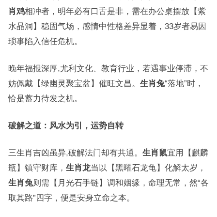
肖鸡
相冲者，明年必有口舌是非，需在办公桌摆放【紫
水晶洞】稳固气场，感情中性格差异显着，33岁者易因
琐事陷入信任危机。
晚年福报深厚,尤利文化、教育行业，若遇事业停滞，不
妨佩戴【绿幽灵聚宝盆】催旺文昌。
生肖兔
“落地”时，
恰是蓄力待发之机。
破解之道：风水为引，运势自转
三生肖吉凶虽异,破解法门却有共通。
生肖鼠
宜用【麒麟
瓶】镇守财库，
生肖龙
当以【黑曜石龙龟】化解太岁，
生肖兔
则需【月光石手链】调和姻缘，命理无常，然“各
取其路”四字，便是安身立命之本。