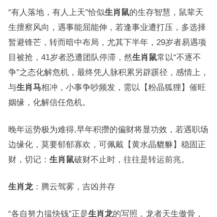
“有人落地，有人上天”恰似
生肖鼠
的生存智慧，鼠辈天
生擅察风向，遇事能屈能伸，若逢事业遭打压，多选择
暂避锋芒，转而暗中布局，尤其下半年，29岁者易遇项
目被抢，41岁者恐遭团队停滞，然
生肖鼠
常以“不逐不
争”之态化解危机，最终凭人脉积累另辟蹊径，感情上，
与
生肖马
相冲，小事争吵频发，需以【粉晶狐狸】催旺
姻缘，化解信任危机。
晚年运势极为难得,早年积攒的偏财将显功效，若遇职场
边缘化，莫要郁郁寡欢，可佩戴【黄水晶貔貅】稳固正
财，切记：
生肖鼠
破财不止时，往往是转运前兆。
生肖龙
：腾云驾雾，吉凶并存
“各自努力揾快钱”正是
生肖龙
的写照，龙者天生傲骨，