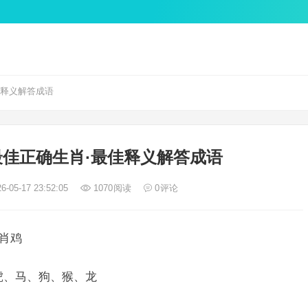
佳释义解答成语
佳正确生肖·最佳释义解答成语
6-05-17 23:52:05
1070
阅读
0
评论
生肖鸡
虎、马、狗、猴、龙