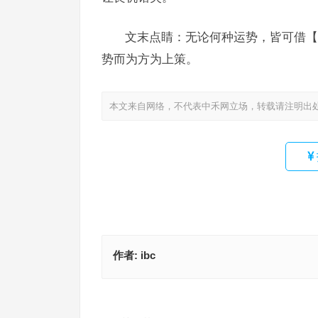
文末点睛：无论何种运势，皆可借【
势而为方为上策。
本文来自网络，不代表中禾网立场，转载请注明出
作者:
ibc
不知辛苦为谁劳（左边）出门见财，保子孙兮千万
今期生肖各不同，防一来六相加数，看好三二转五
什么生肖，成语释义落实作答
其数见九开是代表指什么生肖、解释词语释义落实
上一篇