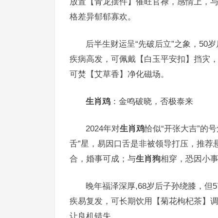
放置【青龙摆件】催旺官禄，感情上，
格差异郁郁寡欢。
后半生财运呈“先破后立”之象，5
疾病高发，可佩戴【白玉平安扣】挡灾
可焚【艾草香】净化磁场。
生肖鸡
：金鸣破晓，否极泰来
2024年对
生肖鸡
恰似“开张大吉”的
舌”星，易因口舌是非被领导打压，推荐
合，婚事可成；与
生肖狗
相穿，恐因小
晚年福泽深厚,68岁后子孙绕膝，但
疾易复发，可长期饮用【菊花枸杞茶】
让良机错失。