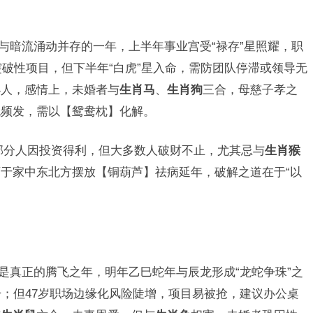
”与暗流涌动并存的一年，上半年事业宫受“禄存”星照耀，职
突破性项目，但下半年“白虎”星入命，需防团队停滞或领导无
小人，感情上，未婚者与
生肖马
、
生肖狗
三合，母慈子孝之
机频发，需以【鸳鸯枕】化解。
部分人因投资得利，但大多数人破财不止，尤其忌与
生肖猴
于家中东北方摆放【铜葫芦】祛病延年，破解之道在于“以
才是真正的腾飞之年，明年乙巳蛇年与辰龙形成“龙蛇争珠”之
升；但47岁职场边缘化风险陡增，项目易被抢，建议办公桌