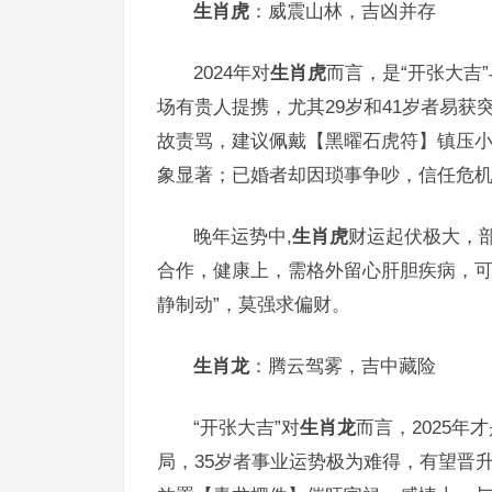
生肖虎
：威震山林，吉凶并存
2024年对
生肖虎
而言，是“开张大吉
场有贵人提携，尤其29岁和41岁者易获
故责骂，建议佩戴【黑曜石虎符】镇压
象显著；已婚者却因琐事争吵，信任危
晚年运势中,
生肖虎
财运起伏极大，
合作，健康上，需格外留心肝胆疾病，可
静制动”，莫强求偏财。
生肖龙
：腾云驾雾，吉中藏险
“开张大吉”对
生肖龙
而言，2025年
局，35岁者事业运势极为难得，有望晋