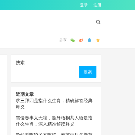
登录
注册
搜索
搜索
近期文章
求三拜四是指什么生肖，精确解答经典
释义
雪侵春事太无端，窗外梧桐共人语是指
什么生肖，深入精准解读释义
欲钱看吃饺子不吃馅，春郊雨尽多新草