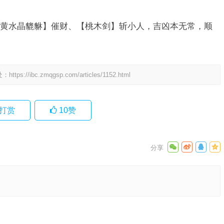
黄水晶貔貅】催财、【桃木剑】斩小人，吉凶本无常，顺
处：
https://ibc.zmqgsp.com/articles/1152.html
打赏
10
赞
春指代表
数，二定
下一篇