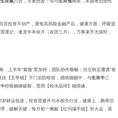
与
生肖鼠
六合，夫妻恩爱；但与
生肖兔
相害，未婚者恐因性
0岁后宜投资不动产，避免高风险金融产品，健康方面，呼吸道
，需谨记：逢龙年本命月（农历三月），万事束手无策时，
号角，上半年“紫微”星加持，团队协作顺畅；但立秋后遭遇“卷
悬挂【五帝钱】于门后防暗箭，感情婚姻中，与
生肖牛
三
事争吵致姻缘破裂，需用【粉水晶球】稳情缘。
57岁财运低迷，投资需避开与水相关行业，健康上，肠胃旧
调理，破解关键：每月初一佩戴【红玛瑙手链】补火运，莫