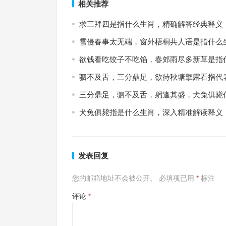
相关推荐
求三拜四是指什么生肖，精确解答经典释义
雪侵春事太无端，窗外梧桐共人语是指什么
欲钱看吃饺子不吃馅，春郊雨尽多新草是指
驷不及舌，三分鼎足，欲待秋塘擎露看指代
三分鼎足，驷不及舌，躬逢其盛，犬兔俱毙
犬兔俱毙指是什么生肖，深入精准解读释义
发表回复
您的邮箱地址不会被公开。
必填项已用
*
标注
评论
*