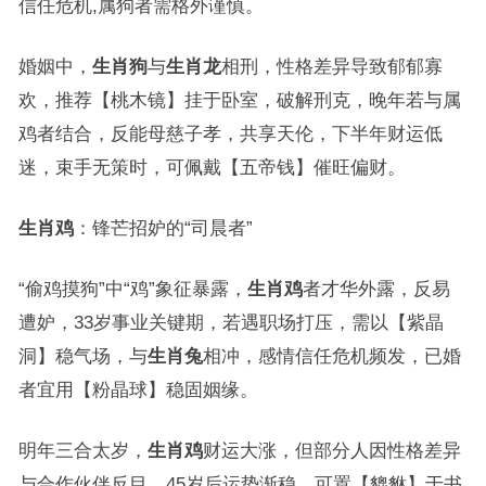
信任危机,属狗者需格外谨慎。
婚姻中，
生肖狗
与
生肖龙
相刑，性格差异导致郁郁寡
欢，推荐【桃木镜】挂于卧室，破解刑克，晚年若与属
鸡者结合，反能母慈子孝，共享天伦，下半年财运低
迷，束手无策时，可佩戴【五帝钱】催旺偏财。
生肖鸡
：锋芒招妒的“司晨者”
“偷鸡摸狗”中“鸡”象征暴露，
生肖鸡
者才华外露，反易
遭妒，33岁事业关键期，若遇职场打压，需以【紫晶
洞】稳气场，与
生肖兔
相冲，感情信任危机频发，已婚
者宜用【粉晶球】稳固姻缘。
明年三合太岁，
生肖鸡
财运大涨，但部分人因性格差异
与合作伙伴反目，45岁后运势渐稳，可置【貔貅】于书