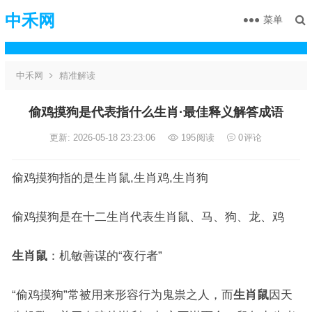
中禾网
菜单
中禾网
精准解读
偷鸡摸狗是代表指什么生肖·最佳释义解答成语
更新: 2026-05-18 23:23:06
195
阅读
0
评论
偷鸡摸狗指的是生肖鼠,生肖鸡,生肖狗
偷鸡摸狗是在十二生肖代表生肖鼠、马、狗、龙、鸡
生肖鼠
：机敏善谋的“夜行者”
“偷鸡摸狗”常被用来形容行为鬼祟之人，而
生肖鼠
因天