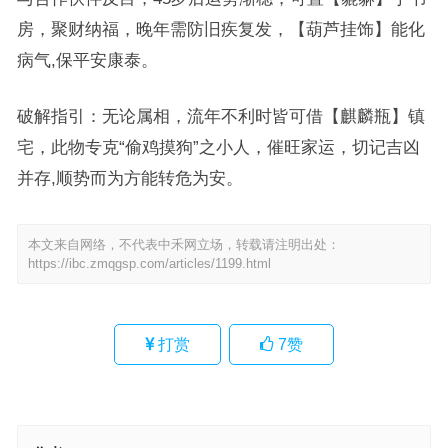
房，聚财纳福，晚年需防旧疾复发，【葫芦挂饰】能化
病气,保平安康泰。
破解指引：无论属相，流年不利时皆可借【麒麟瓶】镇
宅，此物专克“偷鸡摸狗”之小人，催旺家运，切记吉凶
并存,顺势而为方能转危为安。
本文来自网络，不代表中禾网立场，转载请注明出处：
https://ibc.zmqgsp.com/articles/1199.html
打赏
7
赞