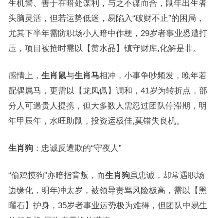
生机警、善于在暗处谋利，与之不谋而合，鼠年出生者
头脑灵活，但若运势低迷，易陷入“破财不止”的困局，
尤其下半年需防职场小人暗中作梗，29岁者事业恐遭打
压，项目被抢时需以【黄水晶】镇守财库,化解是非。
感情上，
生肖鼠
与
生肖马
相冲，小事争吵频发，晚年若
配偶属马，更需以【龙凤佩】调和，41岁为转折点，部
分人可遇贵人提携，但大多数人需忍过团队停滞期，明
年甲辰年，水旺助鼠，投资运极佳,莫错失良机。
生肖狗
：忠诚反遭欺的“守夜人”
“偷鸡摸狗”亦暗指背叛，而
生肖狗
虽忠诚，却常遇职场
边缘化，明年冲太岁，被领导责骂风险极高，需以【黑
曜石】护身，35岁者事业运势极为难得，但团队中易生