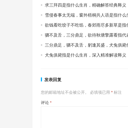
求三拜四是指什么生肖，精确解答经典释义
雪侵春事太无端，窗外梧桐共人语是指什么
欲钱看吃饺子不吃馅，春郊雨尽多新草是指
驷不及舌，三分鼎足，欲待秋塘擎露看指代
三分鼎足，驷不及舌，躬逢其盛，犬兔俱毙
犬兔俱毙指是什么生肖，深入精准解读释义
发表回复
您的邮箱地址不会被公开。
必填项已用
*
标注
评论
*