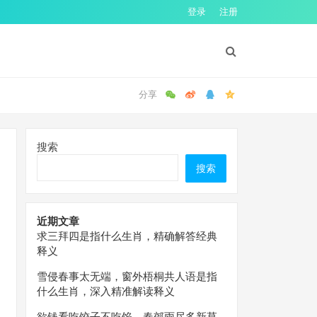
登录
注册
搜索
搜索
近期文章
求三拜四是指什么生肖，精确解答经典
释义
雪侵春事太无端，窗外梧桐共人语是指
什么生肖，深入精准解读释义
欲钱看吃饺子不吃馅，春郊雨尽多新草