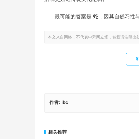
最可能的答案是
蛇
，因其自然习性
本文来自网络，不代表中禾网立场，转载请注明出
作者:
ibc
居高临下打一生肖，成语落实作答释义
弹指之间打一精准什么正确生肖·最佳释义
上一篇
相关推荐