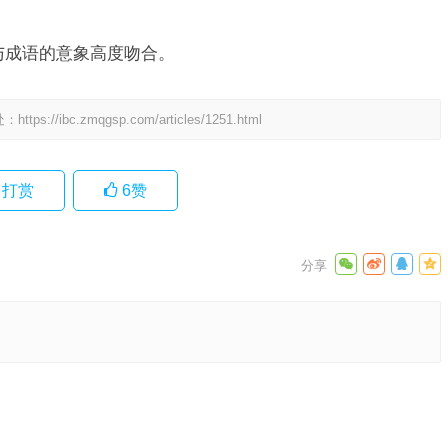
与成语的意象高度吻合。
处：
https://ibc.zmqgsp.com/articles/1251.html
打赏
6
赞
成语解答
下一篇