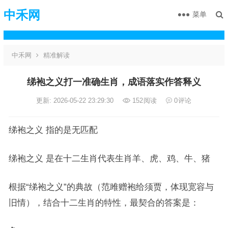
中禾网
菜单
中禾网
精准解读
绨袍之义打一准确生肖，成语落实作答释义
更新: 2026-05-22 23:29:30
152
阅读
0
评论
绨袍之义 指的是无匹配
绨袍之义 是在十二生肖代表生肖羊、虎、鸡、牛、猪
根据“绨袍之义”的典故（范雎赠袍给须贾，体现宽容与
旧情），结合十二生肖的特性，最契合的答案是：