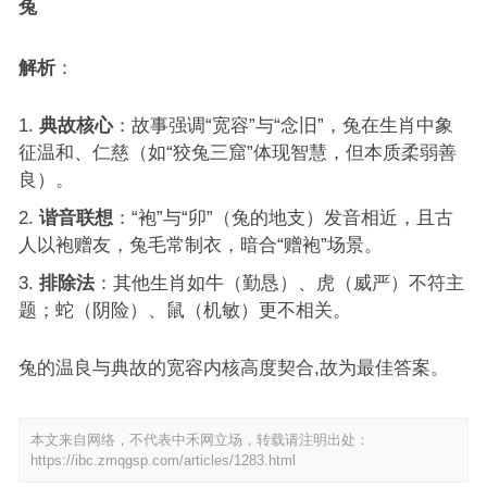
兔
解析
：
典故核心
：故事强调“宽容”与“念旧”，兔在生肖中象
征温和、仁慈（如“狡兔三窟”体现智慧，但本质柔弱善
良）。
谐音联想
：“袍”与“卯”（兔的地支）发音相近，且古
人以袍赠友，兔毛常制衣，暗合“赠袍”场景。
排除法
：其他生肖如牛（勤恳）、虎（威严）不符主
题；蛇（阴险）、鼠（机敏）更不相关。
兔的温良与典故的宽容内核高度契合,故为最佳答案。
本文来自网络，不代表中禾网立场，转载请注明出处：
https://ibc.zmqgsp.com/articles/1283.html