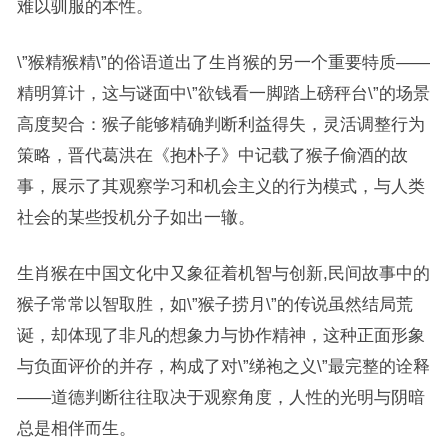
难以驯服的本性。
\”猴精猴精\”的俗语道出了生肖猴的另一个重要特质——
精明算计，这与谜面中\”欲钱看一脚踏上磅秤台\”的场景
高度契合：猴子能够精确判断利益得失，灵活调整行为
策略，晋代葛洪在《抱朴子》中记载了猴子偷酒的故
事，展示了其观察学习和机会主义的行为模式，与人类
社会的某些投机分子如出一辙。
生肖猴在中国文化中又象征着机智与创新,民间故事中的
猴子常常以智取胜，如\”猴子捞月\”的传说虽然结局荒
诞，却体现了非凡的想象力与协作精神，这种正面形象
与负面评价的并存，构成了对\”绨袍之义\”最完整的诠释
——道德判断往往取决于观察角度，人性的光明与阴暗
总是相伴而生。