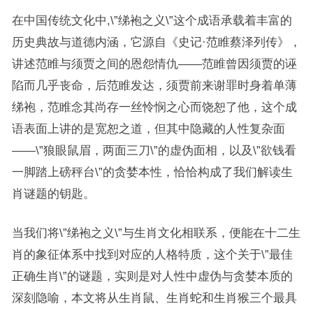
在中国传统文化中,\”绨袍之义\”这个成语承载着丰富的
历史典故与道德内涵，它源自《史记·范睢蔡泽列传》，
讲述范睢与须贾之间的恩怨情仇——范睢曾因须贾的诬
陷而几乎丧命，后范睢发达，须贾前来谢罪时身着单薄
绨袍，范睢念其尚存一丝怜悯之心而饶恕了他，这个成
语表面上讲的是宽恕之道，但其中隐藏的人性复杂面
——\”狼眼鼠眉，两面三刀\”的虚伪面相，以及\”欲钱看
一脚踏上磅秤台\”的贪婪本性，恰恰构成了我们解读生
肖谜题的钥匙。
当我们将\”绨袍之义\”与生肖文化相联系，便能在十二生
肖的象征体系中找到对应的人格特质，这个关于\”最佳
正确生肖\”的谜题，实则是对人性中虚伪与贪婪本质的
深刻隐喻，本文将从生肖鼠、生肖蛇和生肖猴三个最具