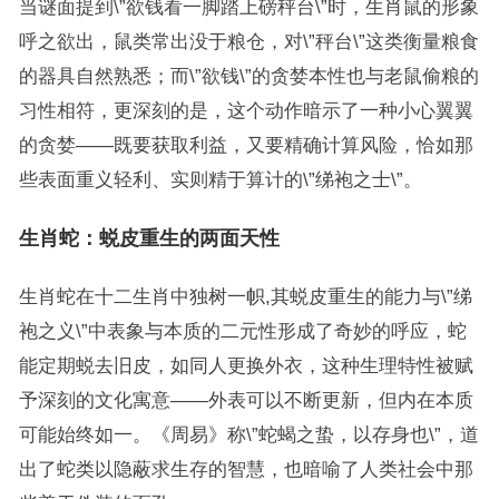
当谜面提到\”欲钱看一脚踏上磅秤台\”时，生肖鼠的形象
呼之欲出，鼠类常出没于粮仓，对\”秤台\”这类衡量粮食
的器具自然熟悉；而\”欲钱\”的贪婪本性也与老鼠偷粮的
习性相符，更深刻的是，这个动作暗示了一种小心翼翼
的贪婪——既要获取利益，又要精确计算风险，恰如那
些表面重义轻利、实则精于算计的\”绨袍之士\”。
生肖蛇：蜕皮重生的两面天性
生肖蛇在十二生肖中独树一帜,其蜕皮重生的能力与\”绨
袍之义\”中表象与本质的二元性形成了奇妙的呼应，蛇
能定期蜕去旧皮，如同人更换外衣，这种生理特性被赋
予深刻的文化寓意——外表可以不断更新，但内在本质
可能始终如一。《周易》称\”蛇蝎之蛰，以存身也\”，道
出了蛇类以隐蔽求生存的智慧，也暗喻了人类社会中那