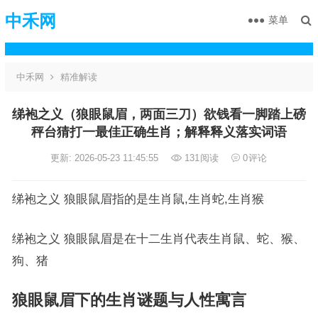
中禾网
菜单
中禾网
精准解读
绨袍之义（狼眼鼠眉，两面三刀）欲钱看一脚踏上磅
秤台猜打一最佳正确生肖；解释释义落实词语
更新: 2026-05-23 11:45:55
131
阅读
0
评论
绨袍之义 狼眼鼠眉指的是生肖鼠,生肖蛇,生肖猴
绨袍之义 狼眼鼠眉是在十二生肖代表生肖鼠、蛇、猴、
狗、猪
狼眼鼠眉下的生肖谜题与人性寓言