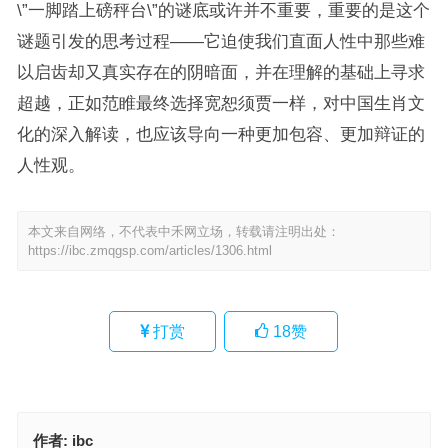
\”一脚踏上磅秤台\”的谜底或许并不重要，重要的是这个
谜题引发的思考过程——它迫使我们直面人性中那些难
以启齿却又真实存在的阴暗面，并在理解的基础上寻求
超越，正如范睢最终选择宽恕须贾一样，对中国生肖文
化的深入解读，也应该导向一种更加包容、更加辩证的
人性观。
本文来自网络，不代表中禾网立场，转载请注明出处：
https://ibc.zmqgsp.com/articles/1306.html
打赏
18
赞
作者:
ibc