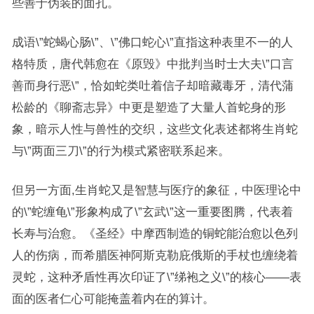
些善于伪装的面孔。
成语\”蛇蝎心肠\”、\”佛口蛇心\”直指这种表里不一的人
格特质，唐代韩愈在《原毁》中批判当时士大夫\”口言
善而身行恶\”，恰如蛇类吐着信子却暗藏毒牙，清代蒲
松龄的《聊斋志异》中更是塑造了大量人首蛇身的形
象，暗示人性与兽性的交织，这些文化表述都将生肖蛇
与\”两面三刀\”的行为模式紧密联系起来。
但另一方面,生肖蛇又是智慧与医疗的象征，中医理论中
的\”蛇缠龟\”形象构成了\”玄武\”这一重要图腾，代表着
长寿与治愈。《圣经》中摩西制造的铜蛇能治愈以色列
人的伤病，而希腊医神阿斯克勒庇俄斯的手杖也缠绕着
灵蛇，这种矛盾性再次印证了\”绨袍之义\”的核心——表
面的医者仁心可能掩盖着内在的算计。