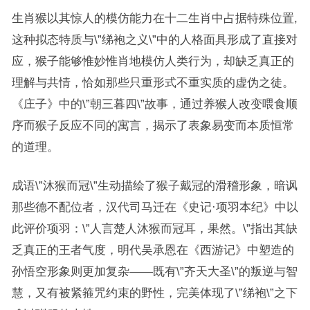
生肖猴以其惊人的模仿能力在十二生肖中占据特殊位置,
这种拟态特质与\”绨袍之义\”中的人格面具形成了直接对
应，猴子能够惟妙惟肖地模仿人类行为，却缺乏真正的
理解与共情，恰如那些只重形式不重实质的虚伪之徒。
《庄子》中的\”朝三暮四\”故事，通过养猴人改变喂食顺
序而猴子反应不同的寓言，揭示了表象易变而本质恒常
的道理。
成语\”沐猴而冠\”生动描绘了猴子戴冠的滑稽形象，暗讽
那些德不配位者，汉代司马迁在《史记·项羽本纪》中以
此评价项羽：\”人言楚人沐猴而冠耳，果然。\”指出其缺
乏真正的王者气度，明代吴承恩在《西游记》中塑造的
孙悟空形象则更加复杂——既有\”齐天大圣\”的叛逆与智
慧，又有被紧箍咒约束的野性，完美体现了\”绨袍\”之下