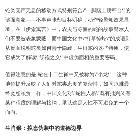
蛇类无声无息的移动方式特别符合\”一脚踏上磅秤台\”的
谜面意象——不事声张却目标明确，动作轻盈却效果显
著，在《伊索寓言》中，农夫与冻僵的蛇的故事警示人
们不要被表象蒙蔽；而中国文化中\”打草惊蛇\”的成语则
从反面说明蛇类如何善于隐藏，生肖蛇的这些特质，使
它成为了解读\”绨袍之义\”中虚伪面相的重要密码。
值得注意的是,蛇在十二生肖中又被称为\”小龙\”，这种
地位提升反映了人们对蛇类态度的复杂性，如同范睢最
终宽恕须贾一样，中国文化对\”蛇性人格\”既有批判又有
某种程度的理解与接纳，承认这是人性不可避免的一个
面向。
生肖猴：拟态伪装中的道德边界