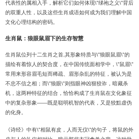
代表性的属相入手，解析它们如何体现\”绨袍之义\”背后
的双重人性，以及这些生肖成语如何成为我们理解中国
文化心理结构的密码。
生肖鼠：狼眼鼠眉下的生存智慧
生肖鼠位列十二生肖之首,其形象特质与\”狼眼鼠眉\”的
描绘有着惊人的契合度，在中国传统面相学中，\”鼠眉\”
常用来形容眉毛短而稀疏、眉形杂乱的特征，被认为是
不忠不信之相；而\”狼眼\”则指眼神凶狠狡诈，暗藏杀
机，这两种特征的结合，恰恰构成了生肖鼠在文化象征
中的复杂形象——既是聪明机智的代表，又是狡黠虚伪
的化身。
《诗经》中有\”相鼠有皮，人而无仪\”的句子，将鼠的外