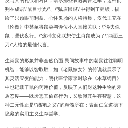
皮与人的礼仪相对比，暗示那些衣冠禽兽之辈，这种批
判在成语\”鼠目寸光\”、\”贼眉鼠眼\”中得到了延续，描
绘了只顾眼前利益、心怀鬼胎的人格特质，汉代王充在
《论衡》中甚至将鼠类与谗佞小人直接关联：\”谗夫似
鼠，昼伏夜行。\”这种文化联想使生肖鼠成为了\”两面三
刀\”人格的最佳代言。
生肖鼠的形象并非全然负面,民间故事中的老鼠往往聪明
机智，能够以智取胜，如《老鼠嫁女》的传说就展示了
其灵活应变的能力，明代医学家李时珍在《本草纲目》
中也记载了鼠的药用价值，反映了人们对这种生物的矛
盾态度——既厌恶其偷盗行为，又钦佩其生存智慧，这
种二元性正是\”绨袍之义\”的精髓所在：表面仁义道德下
隐藏的实用主义生存哲学。