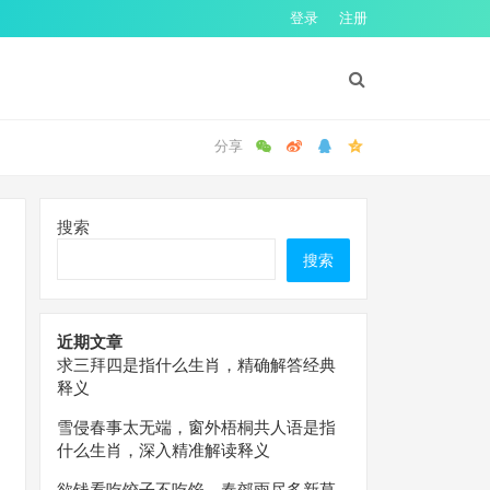
登录
注册
搜索
搜索
近期文章
求三拜四是指什么生肖，精确解答经典
释义
雪侵春事太无端，窗外梧桐共人语是指
什么生肖，深入精准解读释义
欲钱看吃饺子不吃馅，春郊雨尽多新草