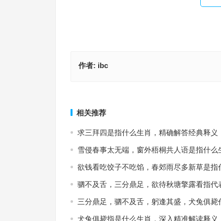
作者:
ibc
流水桃花打一精准什么正确生肖，成语释义落实作
天台路迷猜一个生肖；解释释义
上一篇
相关推荐
求三拜四是指什么生肖，精确解答经典释义
雪侵春事太无端，窗外梧桐共人语是指什么
欲钱看吃饺子不吃馅，春郊雨尽多新草是指
驷不及舌，三分鼎足，欲待秋塘擎露看指代
三分鼎足，驷不及舌，躬逢其盛，犬兔俱毙
犬兔俱毙指是什么生肖，深入精准解读释义