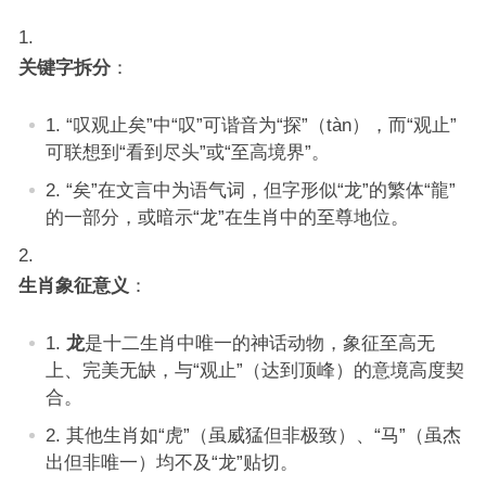
关键字拆分
：
“叹观止矣”中“叹”可谐音为“探”（tàn），而“观止”
可联想到“看到尽头”或“至高境界”。
“矣”在文言中为语气词，但字形似“龙”的繁体“龍”
的一部分，或暗示“龙”在生肖中的至尊地位。
生肖象征意义
：
龙
是十二生肖中唯一的神话动物，象征至高无
上、完美无缺，与“观止”（达到顶峰）的意境高度契
合。
其他生肖如“虎”（虽威猛但非极致）、“马”（虽杰
出但非唯一）均不及“龙”贴切。