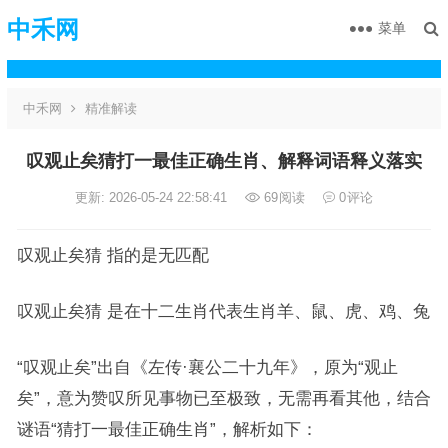
中禾网
菜单
中禾网
精准解读
叹观止矣猜打一最佳正确生肖、解释词语释义落实
更新: 2026-05-24 22:58:41
69
阅读
0
评论
叹观止矣猜 指的是无匹配
叹观止矣猜 是在十二生肖代表生肖羊、鼠、虎、鸡、兔
“叹观止矣”出自《左传·襄公二十九年》，原为“观止
矣”，意为赞叹所见事物已至极致，无需再看其他，结合
谜语“猜打一最佳正确生肖”，解析如下：