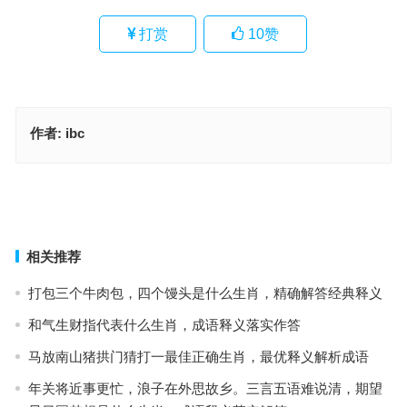
打赏
10
赞
作者:
ibc
啼饥号寒指什么生肖、解释词语释义落实
厉世摩钝是什么意思打一生肖、解释词语释义落实
上一篇
下一篇
相关推荐
打包三个牛肉包，四个馒头是什么生肖，精确解答经典释义
和气生财指代表什么生肖，成语释义落实作答
马放南山猪拱门猜打一最佳正确生肖，最优释义解析成语
年关将近事更忙，浪子在外思故乡。三言五语难说清，期望