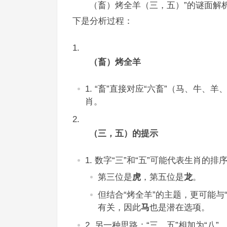
（畜）烤全羊（三，五）”的谜面解
下是分析过程：
（畜）烤全羊
“畜”直接对应“六畜”（马、牛、羊
肖。
（三，五）的提示
数字“三”和“五”可能代表生肖的排
第三位是
虎
，第五位是
龙
。
但结合“烤全羊”的主题，更可能与
有关，因此
马
也是潜在选项。
另一种思路：“三、五”相加为“八”