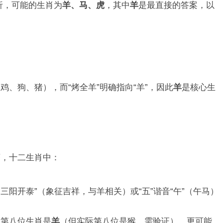
析，可能的生肖为
羊、马、虎
，其中
羊
是最直接的答案，以
、鸡、狗、猪），而“烤全羊”明确指向“羊”，因此
羊
是核心生
序，十二生肖中：
“三阳开泰”（象征吉祥，与羊相关）或“五”谐音“午”（午马）
，第八位生肖是
羊
（但实际第八位是猴，需验证），更可能