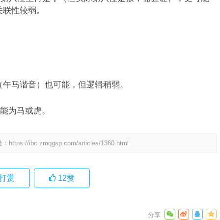
但关联性较弱。
。
”（午马谐音）也可能，但逻辑稍弱。
能为马或虎。
处：
https://ibc.zmqgsp.com/articles/1360.html
打赏
12
赞