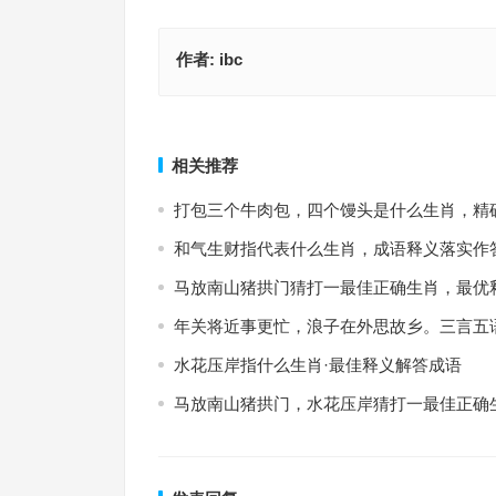
作者:
ibc
狡兔三窟是指什么生肖，成语作答释义落实
鲁鱼亥豕指什么生肖；解释释义
上一篇
相关推荐
打包三个牛肉包，四个馒头是什么生肖，精
和气生财指代表什么生肖，成语释义落实作
马放南山猪拱门猜打一最佳正确生肖，最优
年关将近事更忙，浪子在外思故乡。三言五
水花压岸指什么生肖·最佳释义解答成语
马放南山猪拱门，水花压岸猜打一最佳正确