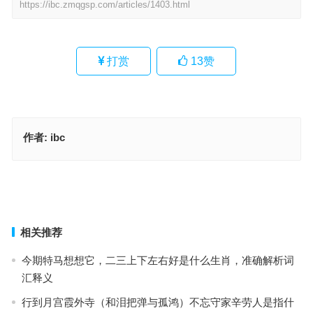
https://ibc.zmqgsp.com/articles/1403.html
打赏
13
赞
作者:
ibc
声誉鹊起指什么生肖；解释释义落实词语
声誉鹊起是指什么生肖·最佳释义成语解答
上一篇
下一篇
相关推荐
今期特马想想它，二三上下左右好是什么生肖，准确解析词
汇释义
行到月宫霞外寺（和泪把弹与孤鸿）不忘守家辛劳人是指什