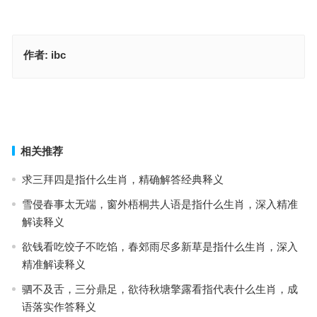
作者:
ibc
三牲五鼎指是什么生肖·最佳释义成语解答
四清六活指什么生肖·最佳释义成语解答
上一篇
下一篇
相关推荐
求三拜四是指什么生肖，精确解答经典释义
雪侵春事太无端，窗外梧桐共人语是指什么生肖，深入精准
解读释义
欲钱看吃饺子不吃馅，春郊雨尽多新草是指什么生肖，深入
精准解读释义
驷不及舌，三分鼎足，欲待秋塘擎露看指代表什么生肖，成
语落实作答释义