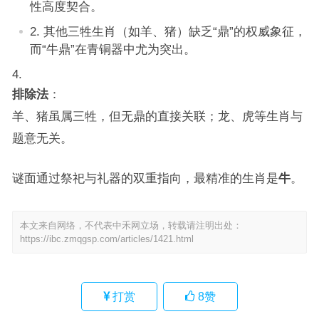
性高度契合。
其他三牲生肖（如羊、猪）缺乏“鼎”的权威象征，
而“牛鼎”在青铜器中尤为突出。
排除法
：
羊、猪虽属三牲，但无鼎的直接关联；龙、虎等生肖与
题意无关。
谜面通过祭祀与礼器的双重指向，最精准的生肖是
牛
。
本文来自网络，不代表中禾网立场，转载请注明出处：
https://ibc.zmqgsp.com/articles/1421.html
打赏
8
赞