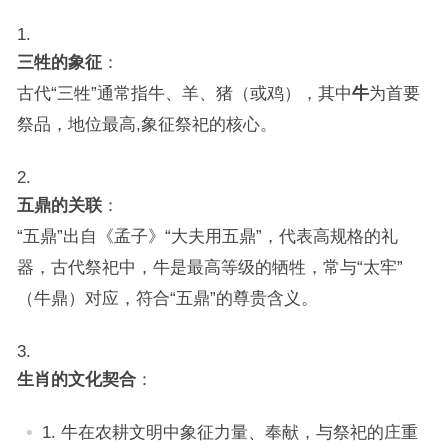
三牲的象征
：
古代“三牲”通常指牛、羊、猪（或鸡），其中
牛
为首要
祭品，地位最高,象征祭祀的核心。
五鼎的关联
：
“五鼎”出自《孟子》“大夫用五鼎”，代表高规格的礼
器，古代祭祀中，牛是最高等级的牺牲，常与“太牢”
（牛鼎）对应，符合“五鼎”的尊贵含义。
生肖的文化契合
：
牛在农耕文明中象征力量、奉献，与祭祀的庄重