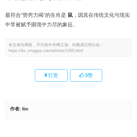
最符合“势穷力竭”的生肖是
鼠
，因其在传统文化与现实
中常被赋予困境中力尽的象征。
本文来自网络，不代表中禾网立场，转载请注明出处：
https://ibc.zmqgsp.com/articles/1450.html
打赏
9
赞
作者:
ibc
时绌举赢打一精准什么正确生肖，成语释义落实作答
时绌举赢指是代表什么生肖·最佳释义成语解答
上一篇