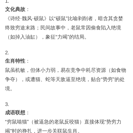
文化典故
：
《诗经·魏风·硕鼠》以“硕鼠”比喻剥削者，暗含其贪婪
终致穷途末路；民间故事中，老鼠常因偷食陷入绝境
（如掉入油缸），象征“力竭”的结局。
生肖特性
：
鼠虽机敏，但体小力弱，易在竞争中耗尽资源（如食物
争夺），或遭猫、蛇等天敌逼至绝境，贴合“势穷”的处
境。
成语联想
：
“穷鼠啮猫”（被逼急的老鼠反咬猫）直接体现“势穷力
竭”时的挣扎，进一步关联鼠生肖。