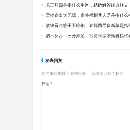
求三拜四是指什么生肖，精确解答经典释义
雪侵春事太无端，窗外梧桐共人语是指什么
欲钱看吃饺子不吃馅，春郊雨尽多新草是指
驷不及舌，三分鼎足，欲待秋塘擎露看指代
发表回复
您的邮箱地址不会被公开。
必填项已用
*
标注
评论
*