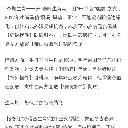
“今期生肖一一开”隐喻生肖马，因“开”字含“驰骋”之意，
2027年生肖马值“驿马”星动，事业上可能遭遇职场边缘
化，但转岗或外派反成机遇，20岁至45岁者适合佩戴
【貔貅摆件】防破财不止，团队中若遇打压，可于办公
桌左方放置【泰山石敢当】稳固气场。
情感方面，生肖马与生肖鼠相冲，明年易因信任危机郁
郁寡欢，建议夫妻共挂【中国结】增缘，单身者则用
【锦鲤摆件】引桃花，晚年财运极为难得，但需防心血
管疾病，家中西南方宜放【铜钱摆件】聚财。
生肖蛇：蛰伏后的智慧腾飞
“报春红”亦暗合生肖蛇的“巳火”属性，象征冬去春来，
2026下半年生肖蛇逢“太阴”护佑，原被抢项目或现转