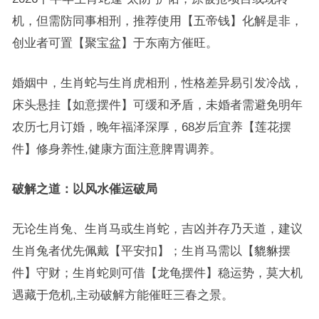
机，但需防同事相刑，推荐使用【五帝钱】化解是非，
创业者可置【聚宝盆】于东南方催旺。
婚姻中，生肖蛇与生肖虎相刑，性格差异易引发冷战，
床头悬挂【如意摆件】可缓和矛盾，未婚者需避免明年
农历七月订婚，晚年福泽深厚，68岁后宜养【莲花摆
件】修身养性,健康方面注意脾胃调养。
破解之道：以风水催运破局
无论生肖兔、生肖马或生肖蛇，吉凶并存乃天道，建议
生肖兔者优先佩戴【平安扣】；生肖马需以【貔貅摆
件】守财；生肖蛇则可借【龙龟摆件】稳运势，莫大机
遇藏于危机,主动破解方能催旺三春之景。