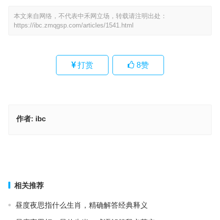
本文来自网络，不代表中禾网立场，转载请注明出处：
https://ibc.zmqgsp.com/articles/1541.html
打赏
8
赞
作者:
ibc
欲钱看一枪扎死杨六郎是什么生肖·最佳释义解答成语
云龙风虎指什么生肖，词语解释落实释义
上一篇
下一篇
相关推荐
昼度夜思指什么生肖，精确解答经典释义