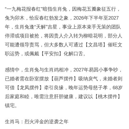
“一九梅花报春红”暗指生肖兔，因梅花五瓣象征五行，
兔为卯木，恰应春红勃发之象，2026年下半年至2027
年，生肖兔逢“天解”吉星，事业上原本束手无策的团队
停滞或项目被抢，将因贵人介入转为柳暗花明，部分人
可能遭领导责骂，但大多数人可通过【文昌塔】催旺文
职运势，或佩戴【平安扣】化解口舌。
感情中，生肖兔与生肖鸡相冲，2027年易因小事争吵，
已婚者需在卧室摆放【葫芦摆件】吸纳戾气，未婚者则
可借【龙凤摆件】牵引良缘，晚年运势母慈子孝，68岁
后家庭和睦，唯需注意肝胆健康，建议以【桃木摆件】
镇宅。
生肖马：烈火淬金的逆袭之年