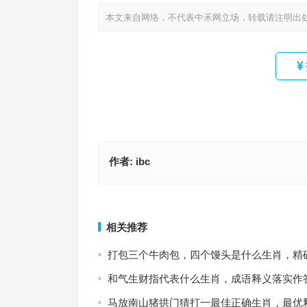
本文来自网络，不代表中禾网立场，转载请注明出
作者:
ibc
轹釜待炊，息息相关，万井欢声瞻宝钱指是什么生
水清无鱼指代表什么生肖，成语释义落实作答
词语释义落实
上一篇
相关推荐
打包三个牛肉包，四个馒头是什么生肖，精
和气生财指代表什么生肖，成语释义落实作
马放南山猪拱门猜打一最佳正确生肖，最优