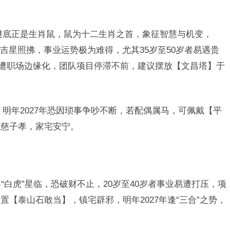
谜底正是生肖鼠，鼠为十二生肖之首，象征智慧与机变，
天解”吉星照拂，事业运势极为难得，尤其35岁至50岁者易遇贵
恐遭职场边缘化，团队项目停滞不前，建议摆放【文昌塔】于
明年2027年恐因琐事争吵不断，若配偶属马，可佩戴【平
母慈子孝，家宅安宁。
年“白虎”星临，恐破财不止，20岁至40岁者事业易遭打压，项
【泰山石敢当】，镇宅辟邪，明年2027年逢“三合”之势，