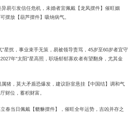
差异易引发信任危机，未婚者宜佩戴【龙凤摆件】催旺姻
，可摆放【葫芦摆件】吸纳病气。
晦气”星扰，事业束手无策，易被领导责骂，45岁至60岁者宜守
027年“太阳”星高照，职场郁郁寡欢者有望翻身，尤其金
侣属猪，莫大矛盾恐爆发，建议卧室悬挂【中国结】调和气
客厅财位，蓄积财富。
7年立春当日佩戴【貔貅摆件】，催旺全年运势，吉凶并存之