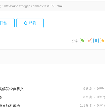
处：
https://ibc.zmqgsp.com/articles/1551.html
打赏
15
赞
肖、解释
下一篇
确解答经典释义
9
阅读
0
评论
答
8
阅读
0
评论
释义解析成语
101
阅读
0
评论