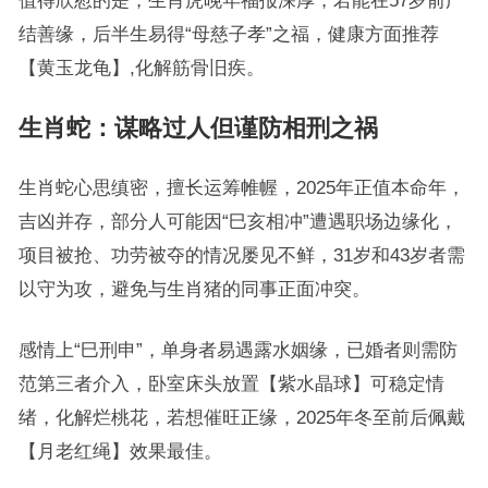
值得欣慰的是，生肖虎晚年福报深厚，若能在57岁前广
结善缘，后半生易得“母慈子孝”之福，健康方面推荐
【黄玉龙龟】,化解筋骨旧疾。
生肖蛇：谋略过人但谨防相刑之祸
生肖蛇心思缜密，擅长运筹帷幄，2025年正值本命年，
吉凶并存，部分人可能因“巳亥相冲”遭遇职场边缘化，
项目被抢、功劳被夺的情况屡见不鲜，31岁和43岁者需
以守为攻，避免与生肖猪的同事正面冲突。
感情上“巳刑申”，单身者易遇露水姻缘，已婚者则需防
范第三者介入，卧室床头放置【紫水晶球】可稳定情
绪，化解烂桃花，若想催旺正缘，2025年冬至前后佩戴
【月老红绳】效果最佳。