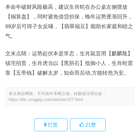
本命年破财风险极高，建议生肖蛇在办公桌左侧摆放
【铜算盘】，同时避免借贷担保，晚年运势逐渐回升，
69岁后可得子女反哺，【翡翠福豆】能助长家庭和睦之
气。
文末点睛：运势起伏本是常态，生肖鼠宜用【麒麟瓶】
镇宅招贵，生肖虎当以【黑胆石】抵御小人，生肖蛇需
靠【五帝钱】破解太岁，知命而后动,方能转危为安。
本文来自网络，不代表中禾网立场，转载请注明出处：
https://ibc.zmqgsp.com/articles/157.html
打赏
21
赞