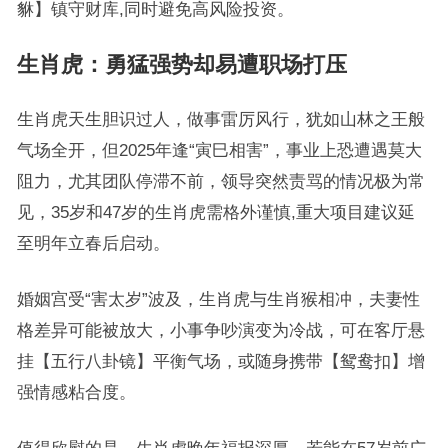
貅】镇守财库,同时避免高风险投资。
生肖虎：勇猛强势却易遭职场打压
生肖虎天生胆识过人，做事雷厉风行，犹如山林之王般
气场全开，但2025年逢“寅巳相害”，事业上恐遭遇莫大
阻力，尤其团队停滞不前，领导突然责骂的情况极为常
见，35岁和47岁的生肖虎需格外谨慎,重大项目建议延
至明年立春后启动。
婚姻宫受“害太岁”波及，生肖虎与生肖猴相冲，夫妻性
格差异可能被放大，小事争吵演变为冷战，可在客厅悬
挂【五行八卦镜】平衡气场，或随身携带【鸳鸯扣】增
强情感粘合度。