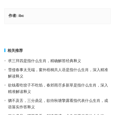
作者:
ibc
浮皮潦草是什么生肖，成语落实作答释义
浮皮潦草指什么生肖·最佳释义成语解答
上一篇
下一篇
相关推荐
求三拜四是指什么生肖，精确解答经典释义
雪侵春事太无端，窗外梧桐共人语是指什么生肖，深入精准
解读释义
欲钱看吃饺子不吃馅，春郊雨尽多新草是指什么生肖，深入
精准解读释义
驷不及舌，三分鼎足，欲待秋塘擎露看指代表什么生肖，成
语落实作答释义