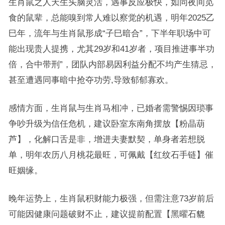
生肖鼠之人天生头脑灵活，遇事反应极快，如同夜间觅
食的鼠辈，总能嗅到常人难以察觉的机遇，明年2025乙
巳年，流年与生肖鼠形成“子巳暗合”，下半年职场中可
能出现贵人提携，尤其29岁和41岁者，项目推进事半功
倍，合中带刑”，团队内部易因利益分配不均产生猜忌，
甚至遭遇同事暗中抢夺功劳,导致郁郁寡欢。
感情方面，生肖鼠与生肖马相冲，已婚者需警惕因琐事
争吵升级为信任危机，建议卧室东南角摆放【粉晶葫
芦】，化解口舌是非，增进夫妻默契，单身者若想脱
单，明年农历八月桃花最旺，可佩戴【红纹石手链】催
旺姻缘。
晚年运势上，生肖鼠积财能力极强，但需注意73岁前后
可能因健康问题破财不止，建议提前配置【黑曜石貔