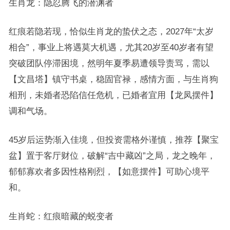
生肖龙：隐忍腾飞的潜渊者
红痕若隐若现，恰似生肖龙的蛰伏之态，2027年“太岁
相合”，事业上将遇莫大机遇，尤其20岁至40岁者有望
突破团队停滞困境，然明年夏季易遭领导责骂，需以
【文昌塔】镇守书桌，稳固官禄，感情方面，与生肖狗
相刑，未婚者恐陷信任危机，已婚者宜用【龙凤摆件】
调和气场。
45岁后运势渐入佳境，但投资需格外谨慎，推荐【聚宝
盆】置于客厅财位，破解“吉中藏凶”之局，龙之晚年，
郁郁寡欢者多因性格刚烈，【如意摆件】可助心境平
和。
生肖蛇：红痕暗藏的蜕变者