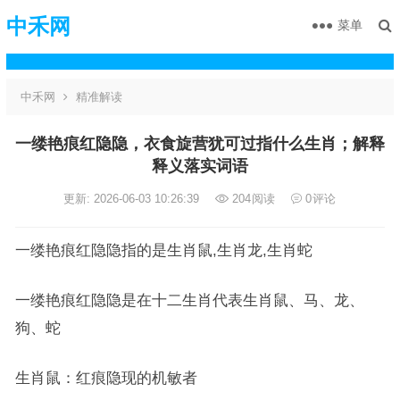
中禾网
菜单
中禾网
精准解读
一缕艳痕红隐隐，衣食旋营犹可过指什么生肖；解释
释义落实词语
更新: 2026-06-03 10:26:39
204
阅读
0
评论
一缕艳痕红隐隐指的是生肖鼠,生肖龙,生肖蛇
一缕艳痕红隐隐是在十二生肖代表生肖鼠、马、龙、
狗、蛇
生肖鼠：红痕隐现的机敏者