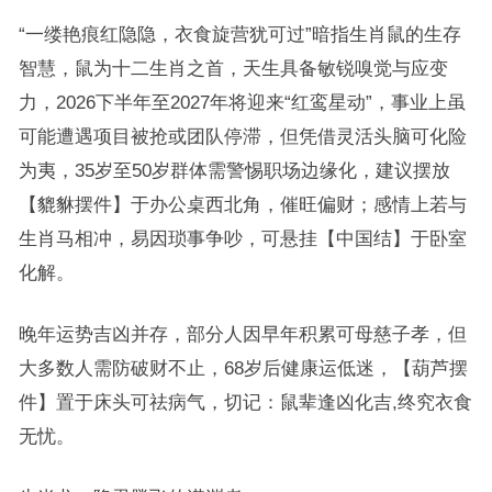
“一缕艳痕红隐隐，衣食旋营犹可过”暗指生肖鼠的生存
智慧，鼠为十二生肖之首，天生具备敏锐嗅觉与应变
力，2026下半年至2027年将迎来“红鸾星动”，事业上虽
可能遭遇项目被抢或团队停滞，但凭借灵活头脑可化险
为夷，35岁至50岁群体需警惕职场边缘化，建议摆放
【貔貅摆件】于办公桌西北角，催旺偏财；感情上若与
生肖马相冲，易因琐事争吵，可悬挂【中国结】于卧室
化解。
晚年运势吉凶并存，部分人因早年积累可母慈子孝，但
大多数人需防破财不止，68岁后健康运低迷，【葫芦摆
件】置于床头可祛病气，切记：鼠辈逢凶化吉,终究衣食
无忧。