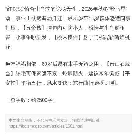
“红隐隐”恰合生肖蛇的隐秘天性，2026年秋冬“驿马星”
动，事业上或遇调动升迁，然30岁至55岁群体恐遭同事
打压，【五帝钱】挂包内可防小人，感情与生肖虎相
害，小事争吵频发，【桃木摆件】悬于门楣能斩断烂桃
花。
晚年福祸相依，60岁后易有束手无策之困，【泰山石敢
当】镇宅可保家运不衰，蛇属阴火，建议常年佩戴【平
安扣】平衡五行，风水要诀：蛇行曲折,终见月明。
（总字数：约2500字）
本文来自网络，不代表中禾网立场，转载请注明出处：
https://ibc.zmqgsp.com/articles/1601.html