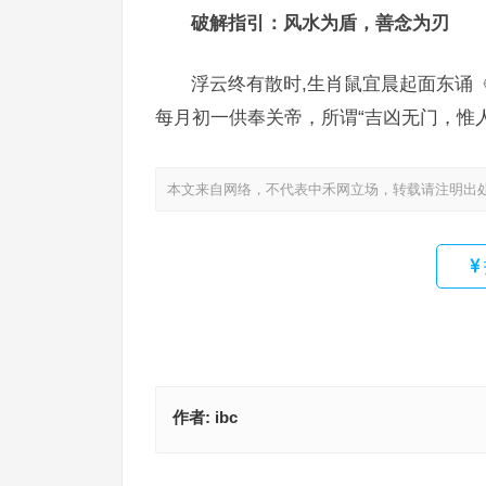
破解指引：风水为盾，善念为刃
浮云终有散时,生肖鼠宜晨起面东诵
每月初一供奉关帝，所谓“吉凶无门，惟
本文来自网络，不代表中禾网立场，转载请注明出
作者:
ibc
富可敌国指代表什么生肖·最佳释义成语解答
浮皮潦草是指什么生肖·最佳释义