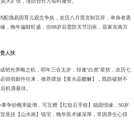
前莫大扩张，谨防合作方临时撤资。
肖鸡配偶易因育儿观念争执，农历八月需克制言辞，单身者遇
缘，晚年偏财旺盛，但68岁后需防关节旧疾，居家东南方
贵人扶
成韬光养晦之机，明年三合太岁，却逢“白虎”星扰，农历七
务必留痕邮件往来，推荐摆放【黄水晶貔貅】，既防破财不
至后机遇最佳。
小事争吵概率陡增，可互赠【红纹石手链】稳固情缘，50岁
厅宜悬挂【山水画】镇宅，晚年医术缘深厚，常因养生心得