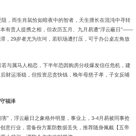
受阻，而生肖鼠恰如暗夜中的智者，天生擅长在混沌中寻转
本有贵人提携之相，但农历五月、九月易遭“浮云蔽日”——
滞，29岁者尤为坎坷，若职场遭打压，可于办公桌左角放
者若与属马人相恋，下半年恐因购房分歧爆发信任危机，建
岁后财运渐稳，但投资忌贪快钱，晚年母慈子孝，子女反哺
守福泽
害”，浮云蔽日之象格外明显，事业上，3-4月易被同事抢
事创意行业，需备份方案防数据丢失，推荐随身佩戴【五帝