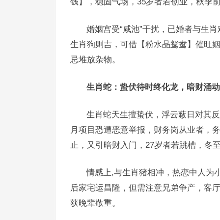
钱】，稳固气场，35岁者若创业，秋季
婚姻宫受“咸池”干扰，已婚者与生
生肖狗则吉，可借【粉水晶鸳鸯】催旺姻
忌堆放杂物。
生肖蛇：蛰伏待时终化龙，暗财涌动
生肖蛇天生擅蛰伏，浮云蔽日对其反
月项目恐遭恶意举报，财务岗从业者，
止，又引暗财入门，27岁者若跳槽，冬
情感上,与生肖猪相冲，热恋中人为
后家宅运昌隆，但需注意兄弟争产，客
获晚辈敬重。