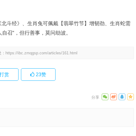
《北斗经》、生肖兔可佩戴【翡翠竹节】增韧劲、生肖蛇需
人自召”，但行善事，莫问劫波。
处：
https://ibc.zmqgsp.com/articles/161.html
打赏
23
赞
成语解答