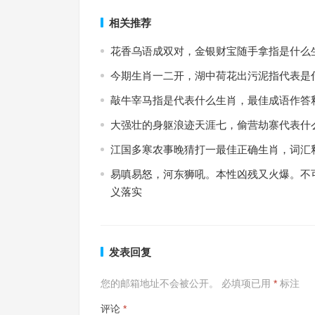
上一篇
相关推荐
花香乌语成双对，金银财宝随手拿指是什么
今期生肖一二开，湖中荷花出污泥指代表是
敲牛宰马指是代表什么生肖，最佳成语作答
大强壮的身躯浪迹天涯七，偷营劫寨代表什
江国多寒农事晚猜打一最佳正确生肖，词汇
易嗔易怒，河东狮吼。本性凶残又火爆。不
义落实
发表回复
您的邮箱地址不会被公开。
必填项已用
*
标注
评论
*