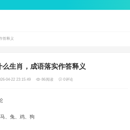
作答释义
什么生肖，成语落实作答释义
26-04-22 23:15:49
86
阅读
0
评论
蛇
马、兔、鸡、狗