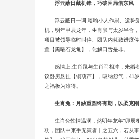
浮云蔽日藏机锋，巧破困局借东风
浮云蔽日一词,暗喻小人作祟、运势
机，明年甲辰龙年，生肖鼠与太岁半合，
项目被领导临时叫停、团队内耗致进度停
置【黑曜石龙龟】，化解口舌是非。
感情上,生肖鼠与生肖马相冲，未婚
议卧房悬挂【铜葫芦】，吸纳怨气，41
之福极为难得。
生肖兔：月缺重圆终有期，以柔克刚
生肖兔性情温润，然明年龙年“卯辰相
功，团队中束手无策者十之五六，若从