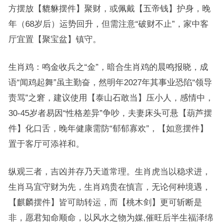
方摆放【貔貅摆件】聚财，或佩戴【五帝钱】护身，晚
年（68岁后）运势回升，但需注意“破财不止”，家中客
厅宜置【聚宝盆】镇守。
生肖鸡：鸣金收兵之“金”，暗合生肖鸡的晨鸣报晓，成
语“闻鸡起舞”虽主勤奋，然明年2027年其事业恐陷“领导
责骂”之窘，建议使用【泰山石敢当】压小人，感情中，
30-45岁者易因“性格差异”争吵，夫妻床头可悬【葫芦摆
件】化口舌，晚年健康需防“郁郁寡欢”，【如意摆件】
置于客厅可添祥和。
纵观三者，吉凶并存乃天道常理。生肖虎当以稳求进，
生肖马宜守财为先，生肖鸡贵在慎言，无论何种境遇，
【麒麟摆件】皆可助转运，而【桃木剑】更可斩断是
非，愿君知命顺命，以风水之物为媒,催旺后半生福泽绵