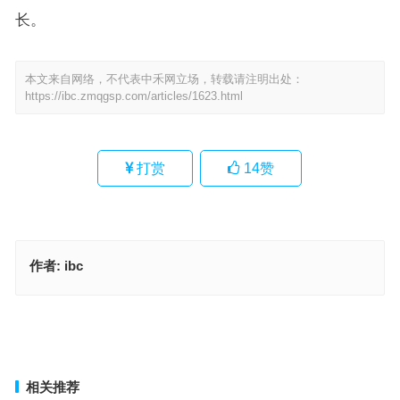
长。
本文来自网络，不代表中禾网立场，转载请注明出处：
https://ibc.zmqgsp.com/articles/1623.html
打赏
14
赞
作者:
ibc
靡颜腻理指代表是什么生肖、解释词语释义落实
眼花缭乱猜打一最佳正确生肖，词语解释落实释义
上一篇
下一篇
相关推荐