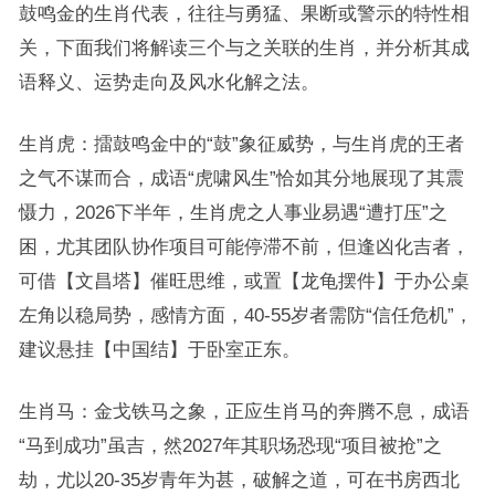
鼓鸣金的生肖代表，往往与勇猛、果断或警示的特性相
关，下面我们将解读三个与之关联的生肖，并分析其成
语释义、运势走向及风水化解之法。
生肖虎：擂鼓鸣金中的“鼓”象征威势，与生肖虎的王者
之气不谋而合，成语“虎啸风生”恰如其分地展现了其震
慑力，2026下半年，生肖虎之人事业易遇“遭打压”之
困，尤其团队协作项目可能停滞不前，但逢凶化吉者，
可借【文昌塔】催旺思维，或置【龙龟摆件】于办公桌
左角以稳局势，感情方面，40-55岁者需防“信任危机”，
建议悬挂【中国结】于卧室正东。
生肖马：金戈铁马之象，正应生肖马的奔腾不息，成语
“马到成功”虽吉，然2027年其职场恐现“项目被抢”之
劫，尤以20-35岁青年为甚，破解之道，可在书房西北