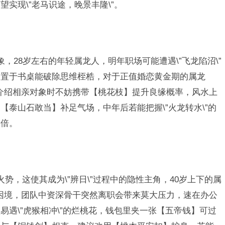
实现\”老马识途，晚景丰隆\”。
之象，28岁左右的年轻属龙人，明年职场可能遭遇\”飞龙陷沼\”
】置于书桌能破除思维桎梏，对于正值婚恋黄金期的属龙
\”，介绍相亲对象时不妨携带【桃花枝】提升良缘概率，风水上
泰山石敢当】补足气场，中年后若能把握\”火龙转水\”的
功倍。
助火势，这使其成为\”辨日\”过程中的隐性主角，40岁上下的属
阳\”困境，团队中资深骨干突然离职会带来莫大压力，速在办公
遇\”虎猴相冲\”的烂桃花，钱包里夹一张【五帝钱】可过