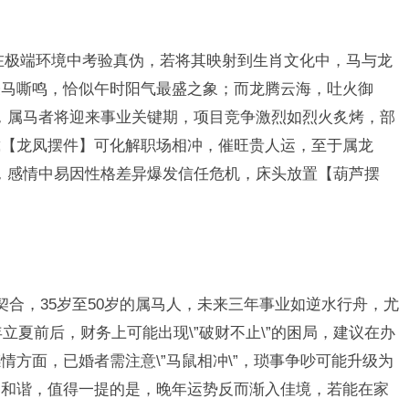
为在极端环境中考验真伪，若将其映射到生肖文化中，马与龙
骏马嘶鸣，恰似午时阳气最盛之象；而龙腾云海，吐火御
下半年，属马者将迎来事业关键期，项目竞争激烈如烈火炙烤，部
戴【龙凤摆件】可化解职场相冲，催旺贵人运，至于属龙
炼\”，感情中易因性格差异爆发信任危机，床头放置【葫芦摆
为契合，35岁至50岁的属马人，未来三年事业如逆水行舟，尤
年立夏前后，财务上可能出现\”破财不止\”的困局，建议在办
方面，已婚者需注意\”马鼠相冲\”，琐事争吵可能升级为
宫和谐，值得一提的是，晚年运势反而渐入佳境，若能在家