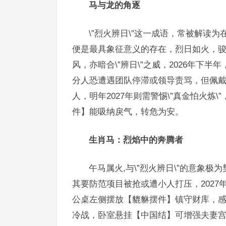
马与龙的角逐
\”烈火辨日\”这一成语，常被解读
便是最具象征意义的存在，烈日如火，
风，亦暗合\”辨日\”之威，2026年
分人恐遭遇团队停滞或领导责骂，但佩
人，明年2027年则需警惕\”真金怕火
件】能吸纳戾气，转危为安。
生肖马：烈焰中的奔腾者
午马属火,与\”烈火辨日\”的意象极
其要防范项目被抢或遭小人打压，2027
公桌左侧摆放【貔貅摆件】镇守财库，感情
冷战，卧室悬挂【中国结】可增强夫妻