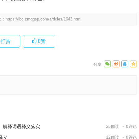
处：
https://ibc.zmqgsp.com/articles/1643.html
打赏
8
赞
落实作答
下一篇
、解释词语释义落实
25
阅读
0
评论
释义
12
阅读
0
评论