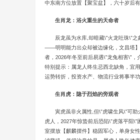
中东南方位放置【聚宝盆】，六十岁后有望
生肖龙：浴火重生的天命者
辰龙虽为水库,却暗藏\”火龙吐珠\”
——明明能力出众却被边缘化，文昌塔
者，2026年冬至前后易遇\”龙兔相害
特别提示：属龙人终生忌西北缺角，宜用【
运势转折，投资水产、物流行业将事半
生肖虎：隐于烈焰的旁观者
寅虎虽非火属性,但\”虎啸生风\”可
虎人，2027年惊蛰前后恐陷\”虎落平
室摆放【麒麟摆件】稳固军心，单身女性易