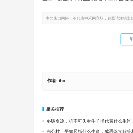
本文来自网络，不代表中禾网立场，转载请注明出
作者:
ibc
靡衣媮食指什么生肖·最佳释义解答成语
与众不同指是什么生肖，成语释义
上一篇
相关推荐
冬暖夏凉，机不可失看牛羊指代表什么生肖
志公杖上平如尺指什么生肖，成语落实解答