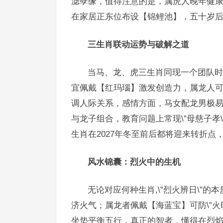
滤孽缘，值得注意的是，属虎人晚年健
在家居正东位布设【锦鲤池】，五十岁后或
三生肖联动运势与破解之道
当马、龙、虎三生肖同现一个团队时，
宜佩戴【红玛瑙】激发创造力，属龙人
调人际关系，感情方面，马女配龙男极易\
与龙子组合，教育问题上常现\”母慈子孝
生肖在2027年冬至前后都将迎来转折
风水锦囊：烈火中的生机
无论对应何种生肖,\”烈火辨日\”
济火气；属龙者佩戴【海蓝宝】可防\”火
坐垫平衡五行，真正的智者，懂得在烈