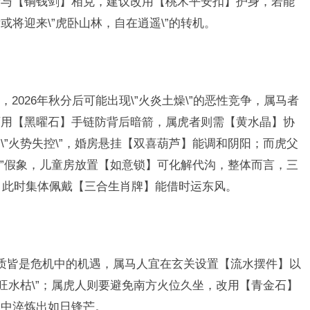
康与【铜钱剑】相克，建议改用【桃木平安扣】护身，若能
将迎来\”虎卧山林，自在逍遥\”的转机。
2026年秋分后可能出现\”火炎土燥\”的恶性竞争，属马者
可用【黑曜石】手链防背后暗箭，属虎者则需【黄水晶】协
”火势失控\”，婚房悬挂【双喜葫芦】能调和阴阳；而虎父
\”假象，儿童房放置【如意锁】可化解代沟，整体而言，三
点，此时集体佩戴【三合生肖牌】能借时运东风。
的本质皆是危机中的机遇，属马人宜在玄关设置【流水摆件】以
旺水枯\”；属虎人则要避免南方火位久坐，改用【青金石】
焰中淬炼出如日锋芒。