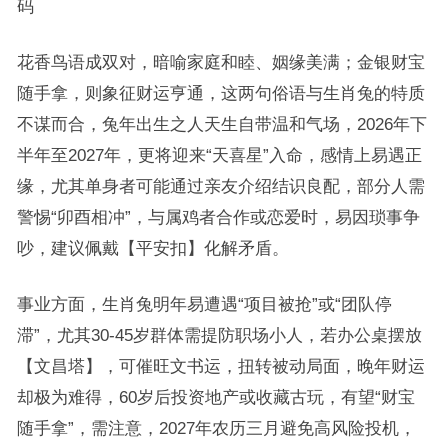
码
花香鸟语成双对，暗喻家庭和睦、姻缘美满；金银财宝
随手拿，则象征财运亨通，这两句俗语与生肖兔的特质
不谋而合，兔年出生之人天生自带温和气场，2026年下
半年至2027年，更将迎来“天喜星”入命，感情上易遇正
缘，尤其单身者可能通过亲友介绍结识良配，部分人需
警惕“卯酉相冲”，与属鸡者合作或恋爱时，易因琐事争
吵，建议佩戴【平安扣】化解矛盾。
事业方面，生肖兔明年易遭遇“项目被抢”或“团队停
滞”，尤其30-45岁群体需提防职场小人，若办公桌摆放
【文昌塔】，可催旺文书运，扭转被动局面，晚年财运
却极为难得，60岁后投资地产或收藏古玩，有望“财宝
随手拿”，需注意，2027年农历三月避免高风险投机，