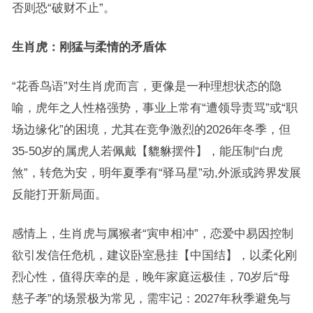
否则恐“破财不止”。
生肖虎：刚猛与柔情的矛盾体
“花香鸟语”对生肖虎而言，更像是一种理想状态的隐
喻，虎年之人性格强势，事业上常有“遭领导责骂”或“职
场边缘化”的困境，尤其在竞争激烈的2026年冬季，但
35-50岁的属虎人若佩戴【貔貅摆件】，能压制“白虎
煞”，转危为安，明年夏季有“驿马星”动,外派或跨界发展
反能打开新局面。
感情上，生肖虎与属猴者“寅申相冲”，恋爱中易因控制
欲引发信任危机，建议卧室悬挂【中国结】，以柔化刚
烈心性，值得庆幸的是，晚年家庭运极佳，70岁后“母
慈子孝”的场景极为常见，需牢记：2027年秋季避免与