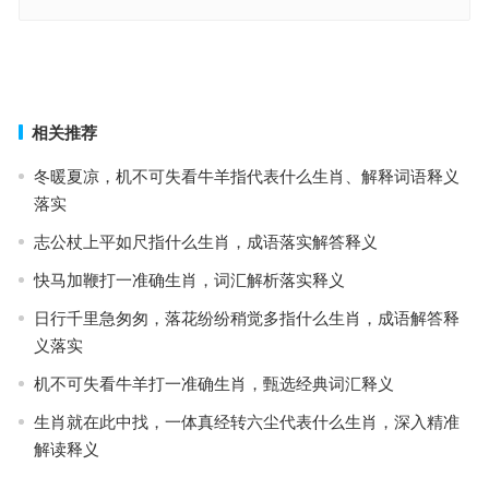
白姐指美在七九，选好特马快下手指代表是什么生肖；解释释义落实
词语
目无明鉴使俱焚，炊金馔玉待鸣钟指是什么生肖，成语落实作答释义
上一篇
下一篇
相关推荐
冬暖夏凉，机不可失看牛羊指代表什么生肖、解释词语释义
落实
志公杖上平如尺指什么生肖，成语落实解答释义
快马加鞭打一准确生肖，词汇解析落实释义
日行千里急匆匆，落花纷纷稍觉多指什么生肖，成语解答释
义落实
机不可失看牛羊打一准确生肖，甄选经典词汇释义
生肖就在此中找，一体真经转六尘代表什么生肖，深入精准
解读释义