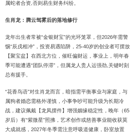
属蛇者合资,否则易生财务纠纷。
生肖龙：腾云驾雾后的落地修行
龙年出生者常被“金银财宝”的光环笼罩，但2026年需警
惕“辰戌相冲”，投资易遇陷阱，25-40岁的创业者可摆放
【聚宝盆】在西北方位，催旺偏财运，事业上，明年春
季可能遭遇“团队停滞”，但属龙人贵人运强劲,关键时刻
总有援手。
“花香鸟语”对生肖龙而言，暗指需平衡事业与家庭，与
属狗者婚恋需格外谨慎，小事争吵可能升级为长期冷
战，建议佩戴【龙凤摆件】增强姻缘稳定性，晚年（65
岁后）有“紫微星”照拂，艺术创作或慈善事业能收获莫
大成就感，2027年冬季需注意呼吸道健康，卧室放置