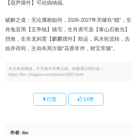
【葫芦摆件】可祛病纳福。
破解之道：无论属相如何，2026-2027年关键在“稳”，生
肖兔宜用【五帝钱】镇宅，生肖虎可选【泰山石敢当】
挡煞，生肖龙则需【麒麟摆件】助运，风水轮流转，吉
凶并存间，主动布局方能“花香常伴，财宝常随”。
本文来自网络，不代表中禾网立场，转载请注明出处：
https://ibc.zmqgsp.com/articles/1653.html
打赏
14
赞
作者:
ibc