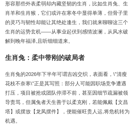
形容那些外表柔弱却内藏坚韧的生肖，比如生肖兔、生
肖羊和生肖猴，它们或许在寒冬中显得单薄，但骨子里
的灵巧与韧性却能让其绝处逢生，我们就来聊聊这三个
生肖的运势玄机——从事业起伏到感情波澜，从风水破
解到晚年福泽,且听细细道来。
生肖兔：柔中带刚的破局者
生肖兔的2026年下半年可谓吉凶交织，表面看，\”清瘦
花枝不奈寒\”正是其写照：部分人可能因职场竞争遭遇
打压，项目被抢或团队停滞不前，甚至因细节疏漏被领
导责骂，但属兔者天生善于以柔克刚，若能佩戴【文昌
塔】或摆放【龙凤摆件】，便能催旺贵人运,将危机转为
机遇。