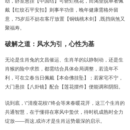
劫，卧室悬挂【中国结】可斩烂桃花，而渴望脱单者佩
戴【红纹石平安扣】则事半功倍，晚年健康需格外留
意，75岁后不妨在客厅放置【铜钱桃木剑】,既挡病煞又
聚福寿。
破解之道：风水为引，心性为基
无论是生肖兔的文昌催运、生肖羊的以静制动，还是生
肖猴的险中求胜，都需结合具体命局调整，若流年不
利，可在立春当日佩戴【本命佛挂坠】；若家宅不宁，
大门悬挂【八卦镜】配合【莲花摆件】便能调和阴阳。
说到底，\”清瘦花枝\”终会等来春暖花开，这三个生肖的
共通智慧，在于懂得在寒风中蛰伏，待时机成熟时全力
绽放——而这,或许才是生肖运势最深的启示。