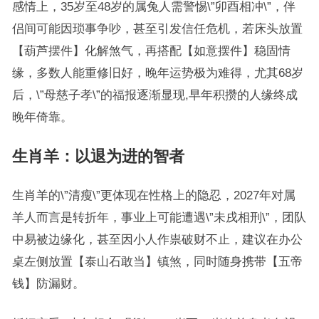
感情上，35岁至48岁的属兔人需警惕\”卯酉相冲\”，伴
侣间可能因琐事争吵，甚至引发信任危机，若床头放置
【葫芦摆件】化解煞气，再搭配【如意摆件】稳固情
缘，多数人能重修旧好，晚年运势极为难得，尤其68岁
后，\”母慈子孝\”的福报逐渐显现,早年积攒的人缘终成
晚年倚靠。
生肖羊：以退为进的智者
生肖羊的\”清瘦\”更体现在性格上的隐忍，2027年对属
羊人而言是转折年，事业上可能遭遇\”未戌相刑\”，团队
中易被边缘化，甚至因小人作祟破财不止，建议在办公
桌左侧放置【泰山石敢当】镇煞，同时随身携带【五帝
钱】防漏财。