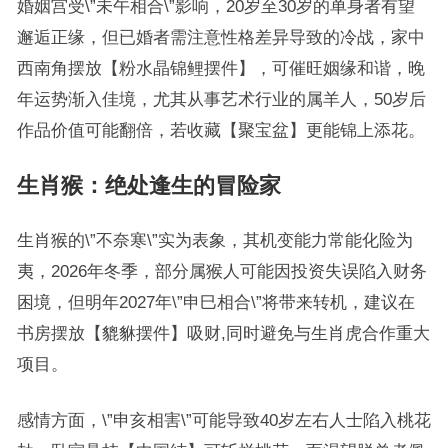
婚姻宫受\”未午相合\”影响，20岁至30岁的单身者有望
邂逅正缘，但已婚者需注意性格差异导致的冷战，家中
西南角摆放【粉水晶锦鲤摆件】，可催旺姻缘和谐，晚
年运势渐入佳境，尤其从事艺术行业的属羊人，50岁后
作品价值可能翻倍，若收藏【聚宝盆】更能锦上添花。
生肖猴：绝处逢生的冒险家
生肖猴的\”不奈寒\”实为表象，其机变能力常能化险为
夷，2026年冬季，部分属猴人可能因投资失误陷入财务
困境，但明年2027年\”申巳相合\”将带来转机，建议在
书房摆放【貔貅摆件】吸财,同时避免与生肖虎合作重大
项目。
感情方面，\”申亥相害\”可能导致40岁左右人士陷入桃花