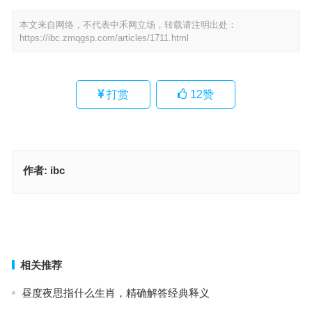
本文来自网络，不代表中禾网立场，转载请注明出处：
https://ibc.zmqgsp.com/articles/1711.html
打赏
12
赞
作者:
ibc
鹅行鸭步，非富则贵。为何偏偏没有鸡？装模作样，不切实际。欲壑
难填好闭翳！指是代表什么生肖，词语解释落实释义
卵覆鸟飞指代表是什么生肖，成语作答释义落实
上一篇
下一篇
相关推荐
昼度夜思指什么生肖，精确解答经典释义