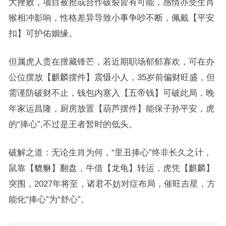
大挫败，项目被抢或合作破裂皆有可能，感情亦受生肖
猴相冲影响，性格差异导致小事争吵不断，佩戴【平安
扣】可护佑姻缘。
但属虎人贵在擅藏锋芒，若近期职场郁郁寡欢，可在办
公位摆放【麒麟摆件】震慑小人，35岁前偏财旺盛，但
需谨防破财不止，钱包内塞入【五帝钱】可破此局，晚
年家运昌隆，厨房放置【葫芦摆件】能保子孙平安，虎
的“捧心”,不过是王者暂时的低头。
破解之道：无论生肖为何，“里丑捧心”终非长久之计，
鼠靠【貔貅】翻盘，牛借【龙龟】转运，虎凭【麒麟】
突围，2027年将至，诸君不妨对症布局，催旺吉星，方
能化“捧心”为“舒心”。