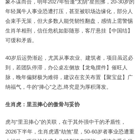
象不谋而合，明年2027年恰逢“太阴”星照拂，20-30岁的
年轻属牛人事业恐遭打压，甚至被职场边缘化，部分人
会束手无策，但大多数人能凭韧性翻盘，感情上需警惕
生肖羊相刑，信任危机如影随形，客厅悬挂【中国结】
可缓和矛盾。
40岁后运势渐起，尤其从事农业、建筑者，项目虽迟必
到，若团队停滞，办公桌左侧放【龙龟摆件】催旺人
脉，晚年偏财极为难得，建议在玄关布置【聚宝盆】广
纳福气，牛的“捧心”之态,终究是为厚积薄发。
生肖虎：里丑捧心的傲骨与妥协
虎与“里丑捧心”的关联，在于其外强中干的矛盾性，
2026下半年，生肖虎遇“劫煞”星，50-60岁者事业恐遭重