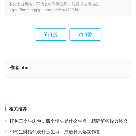
本文来自网络，不代表中禾网立场，转载请注明出处：
https://ibc.zmqgsp.com/articles/1720.html
打赏
9
赞
作者:
ibc
论甘忌辛是什么生肖，成语作答释义落实
里丑捧心指代表是什么生肖、解释词语释义落实
上一篇
下一篇
相关推荐
打包三个牛肉包，四个馒头是什么生肖，精确解答经典释义
和气生财指代表什么生肖，成语释义落实作答