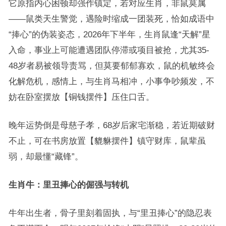
它原指内心困顿却强作镇定，若对应生肖，非鼠莫属
——鼠类天生警觉，遇险时缩成一团装死，恰如成语中
“捧心”的伪装姿态，2026年下半年，生肖鼠逢“天解”星
入命，事业上可能遭遇团队停滞或项目被抢，尤其35-
48岁者易被领导责骂，但莫要郁郁寡欢，鼠的机敏终会
化解危机，感情上，与生肖马相冲，小事争吵频发，不
妨在卧室摆放【铜钱摆件】压住口舌。
晚年运势倒是母慈子孝，68岁后家宅渐稳，若近期破财
不止，可在书房放置【貔貅摆件】镇守财库，鼠辈虽
弱，却最懂“藏锋”。
生肖牛：里丑捧心的倔强与转机
牛年出生者，骨子里刻着固执，与“里丑捧心”的隐忍表