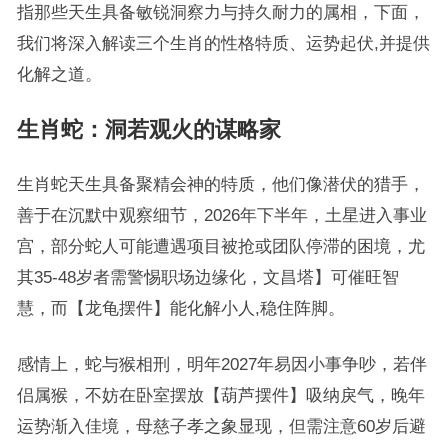
指那些天生具备敏锐洞察力与持久耐力的属相，下面，
我们将深入解读三个生肖的性格特质、运势起伏,并提供
化解之道。
生肖蛇：洞若观火的谋略家
生肖蛇天生具备聚精会神的特质，他们像潜伏的猎手，
善于在沉默中观察细节，2026年下半年，土星进入事业
宫，部分蛇人可能遭遇项目被抢或团队停滞的困境，尤
其35-48岁者需警惕职场边缘化，文昌塔】可催旺智
慧，而【龙龟摆件】能化解小人,稳住阵脚。
感情上，蛇与猴相刑，明年2027年易因小事争吵，若伴
侣属猴，不妨在卧室摆放【葫芦摆件】吸纳戾气，晚年
运势渐入佳境，母慈子孝之象显现，但需注意60岁后避