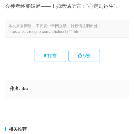
会神者终能破局——正如老话所言：“心定则运生”。
本文来自网络，不代表中禾网立场，转载请注明出处：
https://ibc.zmqgsp.com/articles/1744.html
打赏
5
赞
作者:
ibc
鸾孤凤只指什么生肖，阐释词汇释义落实
旷日弥久打一准确生肖，阐释释义落实词汇
上一篇
下一篇
相关推荐