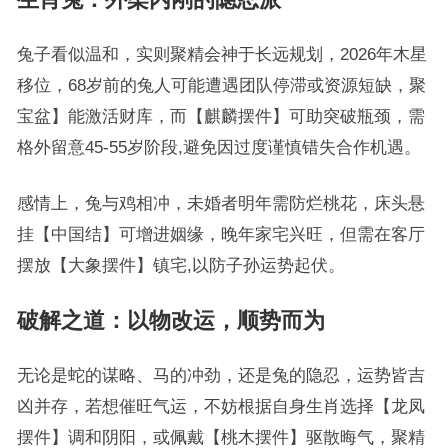
兔子看似温和，实则聚精会神于长远规划，2026年木星
移位，68岁前的兔人可能遭遇团队停滞或资源短缺，聚
宝盆】能激活财库，而【麒麟摆件】可助突破瓶颈，需
格外留意45-55岁阶段,避免因过度谨慎错失合作机遇。
感情上，兔与鸡相冲，未婚者明年需防烂桃花，床头悬
挂【中国结】可增进姻缘，晚年家宅兴旺，但需在客厅
摆放【大象摆件】镇宅,以防子孙运势起伏。
破解之道：以物改运，顺势而为
无论是蛇的谋略、马的冲劲，还是兔的隐忍，运势皆吉
凶并存，若想催旺气运，不妨根据自身生肖选择【龙凤
摆件】调和阴阳，或佩戴【桃木摆件】驱散晦气，聚精