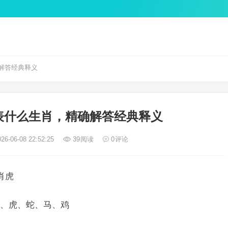
解答经典释义
表什么生肖，精确解答经典释义
26-06-08 22:52:25
39
阅读
0
评论
肖虎
、虎、蛇、马、鸡