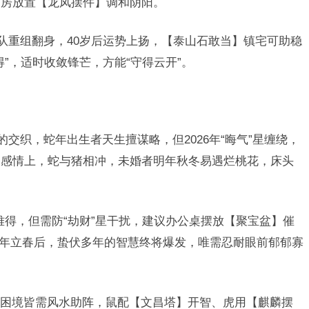
书房放置【龙凤摆件】调和阴阳。
团队重组翻身，40岁后运势上扬，【泰山石敢当】镇宅可助稳
”，适时收敛锋芒，方能“守得云开”。
的交织，蛇年出生者天生擅谋略，但2026年“晦气”星缠绕，
，感情上，蛇与猪相冲，未婚者明年秋冬易遇烂桃花，床头
为难得，但需防“劫财”星干扰，建议办公桌摆放【聚宝盆】催
27年立春后，蛰伏多年的智慧终将爆发，唯需忍耐眼前郁郁寡
困境皆需风水助阵，鼠配【文昌塔】开智、虎用【麒麟摆