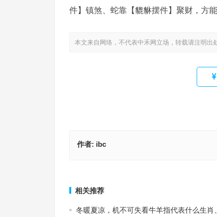
件】镇煞、蛇靠【貔貅摆件】聚财，方
本文来自网络，不代表中禾网立场，转载请注明出
作者:
ibc
旷日弥久是指什么生肖，阐释公布解答释义
聚精会神是指什么生肖，成语重点
上一篇
相关推荐
冬暖夏凉，机不可失看牛羊指代表什么生肖