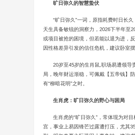
旷日弥久的智慧蛰伏
“旷日弥久”一词，原指耗费时日长
天生具备敏锐的洞察力，2026下半年至2
或项目被抢的困境，但若能以退为进，
因性格差异引发的信任危机，建议卧室
20岁至45岁的生肖鼠,职场易遭领
局，晚年财运渐稳，可佩戴【五帝钱】防
有“柳暗花明”之时。
生肖虎：旷日弥久的野心与困局
生肖虎的“旷日弥久”，常体现为对目标
宫，事业上易因锋芒过露遭打压，尤其3