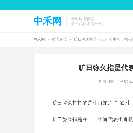
中禾网
专业诗词解读
新一代解读释义平台
中禾网
精准解读
旷日弥久指是代表什么生肖，精确
旷日弥久指是代
作者:
ibc
更新: 20
旷日弥久指指的是生肖蛇,生肖鼠,生
旷日弥久指是在十二生肖代表生肖鼠