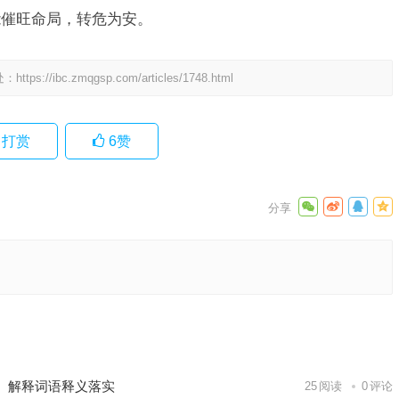
能催旺命局，转危为安。
处：
https://ibc.zmqgsp.com/articles/1748.html
打赏
6
赞
落实解析
下一篇
、解释词语释义落实
25
阅读
0
评论