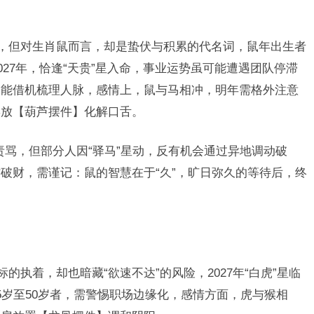
久，但对生肖鼠而言，却是蛰伏与积累的代名词，鼠年出生者
027年，恰逢“天贵”星入命，事业运势虽可能遭遇团队停滞
反能借机梳理人脉，感情上，鼠与马相冲，明年需格外注意
摆放【葫芦摆件】化解口舌。
导责骂，但部分人因“驿马”星动，反有机会通过异地调动破
破财，需谨记：鼠的智慧在于“久”，旷日弥久的等待后，终
的执着，却也暗藏“欲速不达”的风险，2027年“白虎”星临
5岁至50岁者，需警惕职场边缘化，感情方面，虎与猴相