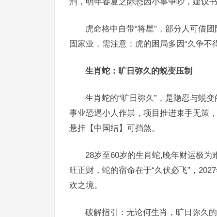
刑，明年春夏之际恐因小事争吵，建议
虎命格中自带“将星”，部分人可借
固家业，需注意：虎的困局多因“久争不得
生肖蛇：旷日弥久的蜕变压制
生肖蛇的“旷日弥久”，是隐忍与蜕变
事业恐遇小人作祟，项目推进束手无策
悬挂【中国结】可挡煞。
28岁至60岁的生肖蛇,晚年财运极
旺正财，蛇的宿命在于“久伏必飞”，20
欢之境。
破解指引：无论何生肖，旷日弥久的