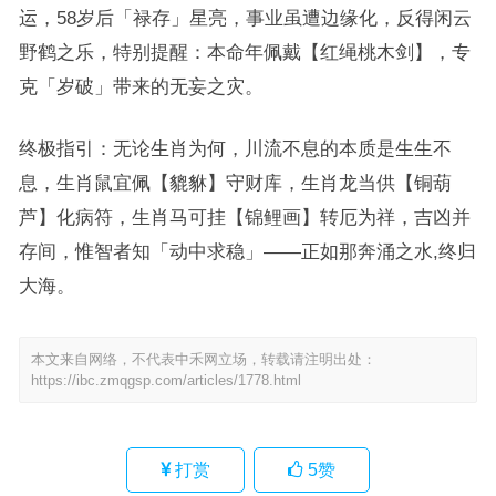
运，58岁后「禄存」星亮，事业虽遭边缘化，反得闲云
野鹤之乐，特别提醒：本命年佩戴【红绳桃木剑】，专
克「岁破」带来的无妄之灾。
终极指引：无论生肖为何，川流不息的本质是生生不
息，生肖鼠宜佩【貔貅】守财库，生肖龙当供【铜葫
芦】化病符，生肖马可挂【锦鲤画】转厄为祥，吉凶并
存间，惟智者知「动中求稳」——正如那奔涌之水,终归
大海。
本文来自网络，不代表中禾网立场，转载请注明出处：
https://ibc.zmqgsp.com/articles/1778.html
打赏
5
赞