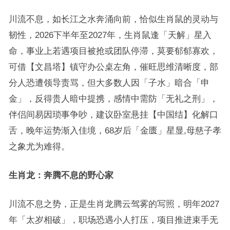
川流不息，如长江之水奔涌向前，恰似生肖鼠的灵动与
韧性，2026下半年至2027年，生肖鼠逢「天解」星入
命，事业上若遇项目被抢或团队停滞，莫要郁郁寡欢，
可借【文昌塔】镇守办公桌左角，催旺思维清晰度，部
分人恐遭领导责骂，但大多数人因「子水」暗合「申
金」，反得贵人暗中提携，感情中需防「无礼之刑」，
伴侣间易因琐事争吵，建议卧室悬挂【中国结】化解口
舌，晚年运势渐入佳境，68岁后「金匮」星显,母慈子孝
之象尤为难得。
生肖龙：奔腾不息的野心家
川流不息之势，正是生肖龙腾云驾雾的写照，明年2027
年「太岁相破」，职场恐遇小人打压，项目推进束手无