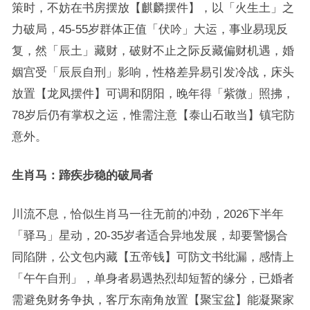
策时，不妨在书房摆放【麒麟摆件】，以「火生土」之
力破局，45-55岁群体正值「伏吟」大运，事业易现反
复，然「辰土」藏财，破财不止之际反藏偏财机遇，婚
姻宫受「辰辰自刑」影响，性格差异易引发冷战，床头
放置【龙凤摆件】可调和阴阳，晚年得「紫微」照拂，
78岁后仍有掌权之运，惟需注意【泰山石敢当】镇宅防
意外。
生肖马：蹄疾步稳的破局者
川流不息，恰似生肖马一往无前的冲劲，2026下半年
「驿马」星动，20-35岁者适合异地发展，却要警惕合
同陷阱，公文包内藏【五帝钱】可防文书纰漏，感情上
「午午自刑」，单身者易遇热烈却短暂的缘分，已婚者
需避免财务争执，客厅东南角放置【聚宝盆】能凝聚家