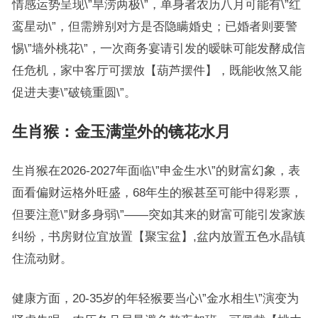
情感运势呈现\”旱涝两极\”，单身者农历八月可能有\”红
鸾星动\”，但需辨别对方是否隐瞒婚史；已婚者则要警
惕\”墙外桃花\”，一次商务宴请引发的暧昧可能发酵成信
任危机，家中客厅可摆放【葫芦摆件】，既能收煞又能
促进夫妻\”破镜重圆\”。
生肖猴：金玉满堂外的镜花水月
生肖猴在2026-2027年面临\”申金生水\”的财富幻象，表
面看偏财运格外旺盛，68年生的猴甚至可能中得彩票，
但要注意\”财多身弱\”——突如其来的财富可能引发家族
纠纷，书房财位宜放置【聚宝盆】,盆内放置五色水晶镇
住流动财。
健康方面，20-35岁的年轻猴要当心\”金水相生\”演变为