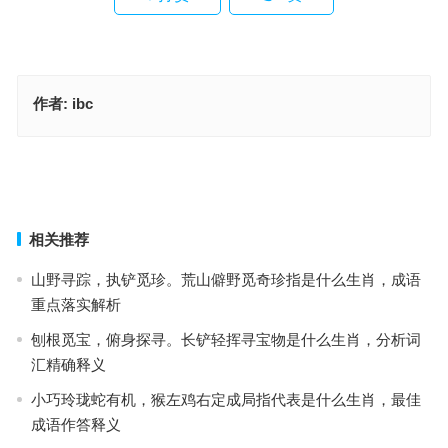
作者:
ibc
鉴往知来指是代表什么生肖，成语重点落实解析
九垓八埏是什么生肖，阐释词汇释义落实
上一篇
下一篇
相关推荐
山野寻踪，执铲觅珍。荒山僻野觅奇珍指是什么生肖，成语
重点落实解析
刨根觅宝，俯身探寻。长铲轻挥寻宝物是什么生肖，分析词
汇精确释义
小巧玲珑蛇有机，猴左鸡右定成局指代表是什么生肖，最佳
成语作答释义