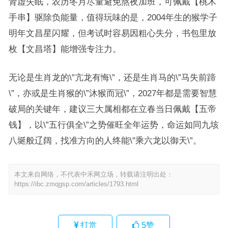
肾虚失眠，农历冬月尽量避免熬夜加班，可佩戴【桃木
手串】驱除负能量，值得玩味的是，2004年生的猴学子
明年文昌星闪耀，但考试时容易因粗心失分，书包里放
枚【文昌塔】能增强专注力。
无论是生肖龙的\”亢龙有悔\”，还是生肖马的\”马失前蹄
\”，亦或是生肖猴的\”沐猴而冠\”，2027年都是需要智慧
破局的关键年，建议三大属相都在立春当日佩戴【五帝
钱】，以\”五行俱全\”之势催旺全年运势，命运如同九垓
八埏般辽阔，找准方向的人终能\”乘六龙以御天\”。
本文来自网络，不代表中禾网立场，转载请注明出处：
https://ibc.zmqgsp.com/articles/1793.html
打赏
5
赞