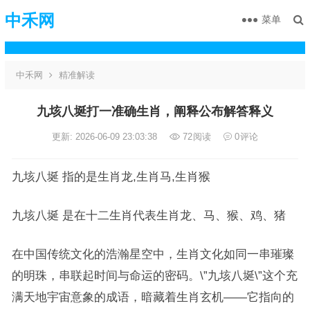
中禾网
菜单
中禾网
精准解读
九垓八埏打一准确生肖，阐释公布解答释义
更新: 2026-06-09 23:03:38
72
阅读
0
评论
九垓八埏 指的是生肖龙,生肖马,生肖猴
九垓八埏 是在十二生肖代表生肖龙、马、猴、鸡、猪
在中国传统文化的浩瀚星空中，生肖文化如同一串璀璨
的明珠，串联起时间与命运的密码。\”九垓八埏\”这个充
满天地宇宙意象的成语，暗藏着生肖玄机——它指向的