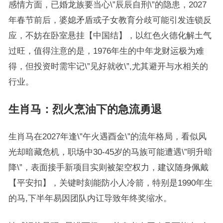
感情方面，已婚龙族要当心\”辰辰自刑\”的隐患，2027
年春节前后，婆媳矛盾或子女教育分歧可能引发连锁反
应，不妨在卧室悬挂【中国结】，以红色火德化解土气
过旺，值得注意的是，1976年生的中年龙财运极为难
得，但投资时需牢记\”见好就收\”,尤其避开与水相关的
行业。
生肖马：烈火烹油下的急流勇退
生肖马在2027年逢\”午火遇酉金\”的流年格局，看似风
光却暗藏危机，职场中30-45岁的马族可能遭遇\”明升暗
降\”，表面接手新项目实则被架空权力，建议随身佩戴
【平安扣】，关键时刻能防小人冷箭，特别是1990年生
的马,下半年易因团队内讧导致年终奖缩水。