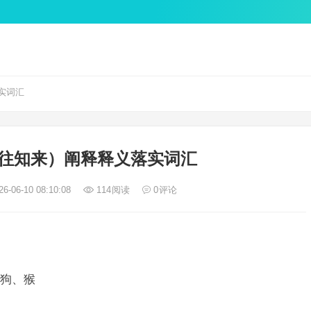
实词汇
往知来）阐释释义落实词汇
6-06-10 08:10:08
114
阅读
0
评论
狗、猴