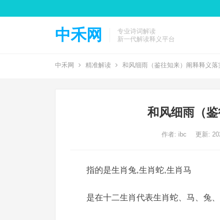
中禾网
专业诗词解读
新一代解读释义平台
中禾网
精准解读
和风细雨（鉴往知来）阐释释义落
和风细雨（鉴
作者:
ibc
更新: 202
指的是生肖兔,生肖蛇,生肖马
是在十二生肖代表生肖蛇、马、兔、