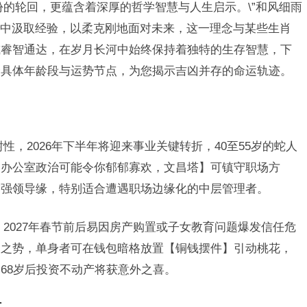
份的轮回，更蕴含着深厚的哲学智慧与人生启示。\”和风细雨
从历史中汲取经验，以柔克刚地面对未来，这一理念与某些生肖
或睿智通达，在岁月长河中始终保持着独特的生存智慧，下
合具体年龄段与运势节点，为您揭示吉凶并存的命运轨迹。
耐性，2026年下半年将迎来事业关键转折，40至55岁的蛇人
，办公室政治可能令你郁郁寡欢，文昌塔】可镇守职场方
增强领导缘，特别适合遭遇职场边缘化的中层管理者。
2027年春节前后易因房产购置或子女教育问题爆发信任危
火之势，单身者可在钱包暗格放置【铜钱摆件】引动桃花，
68岁后投资不动产将获意外之喜。