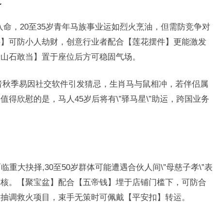
道
\”入命，20至35岁青年马族事业运如烈火烹油，但需防竞争对
件】可防小人劫财，创意行业者配合【莲花摆件】更能激发
泰山石敢当】置于座位后方可稳固气场。
婚者秋季易因社交软件引发猜忌，生肖马与鼠相冲，若伴侣属
得欣慰的是，马人45岁后将有\”驿马星\”助运，跨国业务
。
临重大抉择,30至50岁群体可能遭遇合伙人间\”母慈子孝\”表
审核。【聚宝盆】配合【五帝钱】埋于店铺门槛下，可防合
时抽调救火项目，束手无策时可佩戴【平安扣】转运。