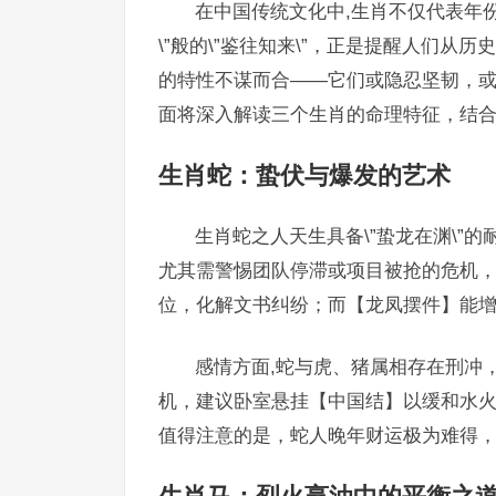
在中国传统文化中,生肖不仅代表年
\”般的\”鉴往知来\”，正是提醒人们
的特性不谋而合——它们或隐忍坚韧，
面将深入解读三个生肖的命理特征，结
生肖蛇：蛰伏与爆发的艺术
生肖蛇之人天生具备\”蛰龙在渊\”的
尤其需警惕团队停滞或项目被抢的危机
位，化解文书纠纷；而【龙凤摆件】能
感情方面,蛇与虎、猪属相存在刑冲，
机，建议卧室悬挂【中国结】以缓和水
值得注意的是，蛇人晚年财运极为难得，