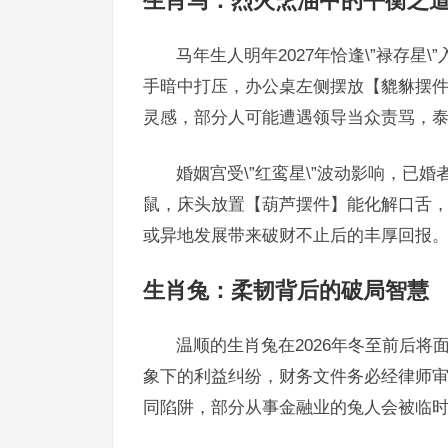
生肖马：烈火烹油中的平衡之
马年生人明年2027年恰逢\”禄存星
手暗中打压，办公桌左侧摆放【貔貅摆
灵感，部分人可能遭遇领导当众责骂，
婚姻宫受\”红鸾星\”波动影响，已
鼠，床头放置【葫芦摆件】能化解口舌，值
或异地发展带来破财不止后的丰厚回报
生肖兔：柔韧背后的破局智慧
温顺的生肖兔在2026年冬至前后将面
象下的利益纠纷，财务文件务必经律师
同陷阱，部分从事金融业的兔人会被临