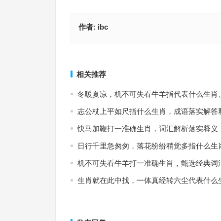
作者:
ibc
来分牛排，八分熟再来一杯红酒 1，成语释义落实
和风细雨 111·最佳释
上一篇
相关推荐
冬暖夏凉，机不可失看牛羊指代表什么生肖
志公杖上平如尺指什么生肖，成语落实解答
快马加鞭打一准确生肖，词汇解析落实释义
日行千里急匆匆，落花纷纷稍觉多指什么生
机不可失看牛羊打一准确生肖，甄选经典词
生肖就在此中找，一体真经转六尘代表什么