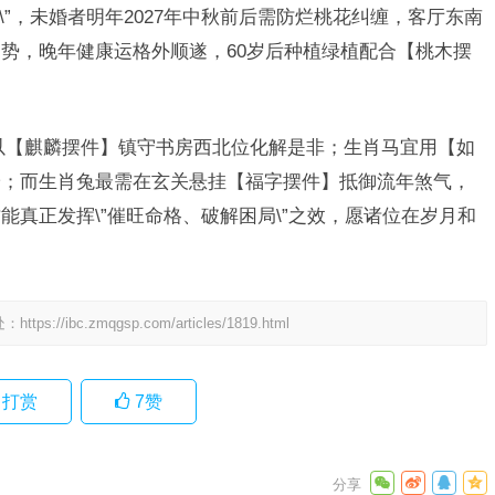
\”，未婚者明年2027年中秋前后需防烂桃花纠缠，客厅东南
势，晚年健康运格外顺遂，60岁后种植绿植配合【桃木摆
以【麒麟摆件】镇守书房西北位化解是非；生肖马宜用【如
安；而生肖兔最需在玄关悬挂【福字摆件】抵御流年煞气，
真正发挥\”催旺命格、破解困局\”之效，愿诸位在岁月和
处：
https://ibc.zmqgsp.com/articles/1819.html
打赏
7
赞