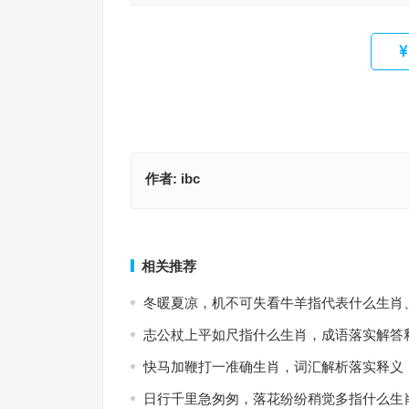
作者:
ibc
举一废百是什么生肖，成语重点落实解析
财源广进打一精准什么正确生肖，词汇解析
上一篇
相关推荐
冬暖夏凉，机不可失看牛羊指代表什么生肖
志公杖上平如尺指什么生肖，成语落实解答
快马加鞭打一准确生肖，词汇解析落实释义
日行千里急匆匆，落花纷纷稍觉多指什么生