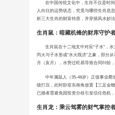
在中国传统文化中，生肖不仅是时间
人向往的运势状态，究竟与哪些生肖息
析三大生肖的财富特质，并穿插风水妙法,助
生肖鼠：暗藏机锋的财库守护
生肖鼠在十二地支中对应“子水”，水
丙火与子水形成“水火既济”之象，部分
月（亥月），水势过旺易导致合同纠纷
中年属鼠人（35-48岁）正值事业爬
级打压，此时卧室东南角放置【三足金
已婚者需避免因投资分歧引发信任危机
生肖龙：乘云驾雾的财气掌控