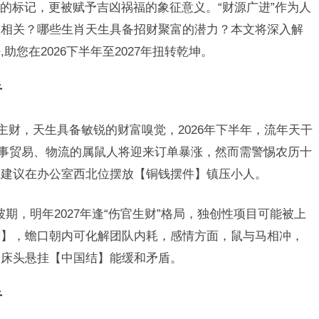
的标记，更被赋予吉凶祸福的象征意义。“财源广进”作为人
息相关？哪些生肖天生具备招财聚富的潜力？本文将深入解
您在2026下半年至2027年扭转乾坤。
者
主财，天生具备敏锐的财富嗅觉，2026年下半年，流年天干
从事贸易、物流的属鼠人将迎来订单暴涨，然而需警惕农历十
，建议在办公室西北位摆放【铜钱摆件】镇压小人。
坡期，明年2027年逢“伤官生财”格局，独创性项目可能被上
蟾】，蟾口朝内可化解团队内耗，感情方面，鼠与马相冲，
，床头悬挂【中国结】能缓和矛盾。
者