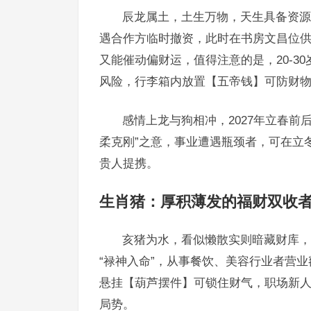
辰龙属土，土生万物，天生具备资源整
遇合作方临时撤资，此时在书房文昌位
又能催动偏财运，值得注意的是，20-3
风险，行李箱内放置【五帝钱】可防财
感情上龙与狗相冲，2027年立春
柔克刚”之意，事业遭遇瓶颈者，可在立
贵人提携。
生肖猪：厚积薄发的福财双收
亥猪为水，看似懒散实则暗藏财库，2
“禄神入命”，从事餐饮、美容行业者营业
悬挂【葫芦摆件】可锁住财气，职场新
局势。