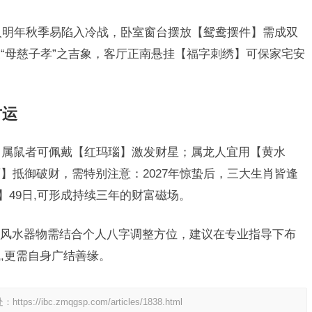
属猪人明年秋季易陷入冷战，卧室窗台摆放【鸳鸯摆件】需成双
“母慈子孝”之吉象，客厅正南悬挂【福字刺绣】可保家宅安
财运
令，属鼠者可佩戴【红玛瑙】激发财星；属龙人宜用【黄水
】抵御破财，需特别注意：2027年惊蛰后，三大生肖皆逢
】49日,可形成持续三年的财富磁场。
风水器物需结合个人八字调整方位，建议在专业指导下布
,更需自身广结善缘。
处：
https://ibc.zmqgsp.com/articles/1838.html