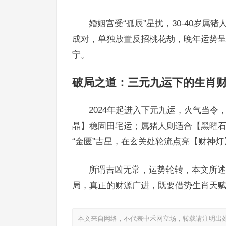
婚姻宫受“孤辰”星扰，30-40岁
成对，单独放置反招桃花劫，晚年运势呈
宁。
破局之道：三元九运下的生肖
2024年起进入下元九运，火气当
晶】稳固田宅运；属猪人则适合【黑曜石
“金匮”吉星，在玄关处轮流点亮【财神灯
所谓吉凶无常，运势轮转，本文所述
局，真正的财源广进，既要借势生肖天赋
本文来自网络，不代表中禾网立场，转载请注明出