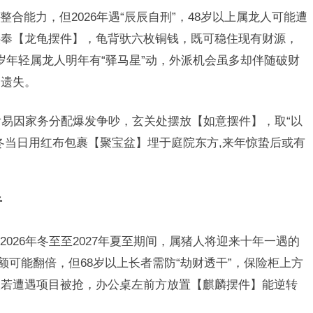
合能力，但2026年遇“辰辰自刑”，48岁以上属龙人可能遭
供奉【龙龟摆件】，龟背驮六枚铜钱，既可稳住现有财源，
0岁年轻属龙人明年有“驿马星”动，外派机会虽多却伴随破财
物遗失。
前后易因家务分配爆发争吵，玄关处摆放【如意摆件】，取“以
冬当日用红布包裹【聚宝盆】埋于庭院东方,来年惊蛰后或有
者
026年冬至至2027年夏至期间，属猪人将迎来十年一遇的
额可能翻倍，但68岁以上长者需防“劫财透干”，保险柜上方
人若遭遇项目被抢，办公桌左前方放置【麒麟摆件】能逆转