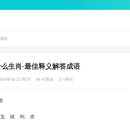
答成语
么生肖·最佳释义解答成语
26-06-10 22:59:47
47
阅读
0
评论
猪
龙、猪、狗、虎