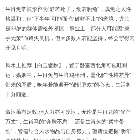
生肖兔常被形容为“静若处子，动若脱兔”，属兔之人性
格温和，但“下半年”可能面临“破财不止”的窘境，尤其
是33岁的群体需格外谨慎，事业上，部分人可能因“束
手无策”而错失良机，但大多数人若能坚持，终会守得云
开见月明。
风水上推荐【白玉貔貅】，置于卧室西北角可催旺财
运，婚姻中，生肖兔与生肖鸡相刑，需化解“性格差异”
带来的矛盾，晚年若能避开“郁郁寡欢”的心态，生活将
十分顺遂。
命运虽有定数,但人力亦可改运，无论是生肖龙的“光芒
万丈”，生肖马的“奔腾不息”，还是生肖兔的“柔中带
刚”，皆需结合风水物品与自身努力，望诸位把握“明年