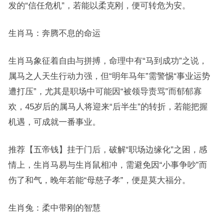
发的“信任危机”，若能以柔克刚，便可转危为安。
生肖马：奔腾不息的命运
生肖马象征着自由与拼搏，命理中有“马到成功”之说，
属马之人天生行动力强，但“明年马年”需警惕“事业运势
遭打压”，尤其是职场中可能因“被领导责骂”而郁郁寡
欢，45岁后的属马人将迎来“后半生”的转折，若能把握
机遇，可成就一番事业。
推荐【五帝钱】挂于门后，破解“职场边缘化”之困，感
情上，生肖马易与生肖鼠相冲，需避免因“小事争吵”而
伤了和气，晚年若能“母慈子孝”，便是莫大福分。
生肖兔：柔中带刚的智慧