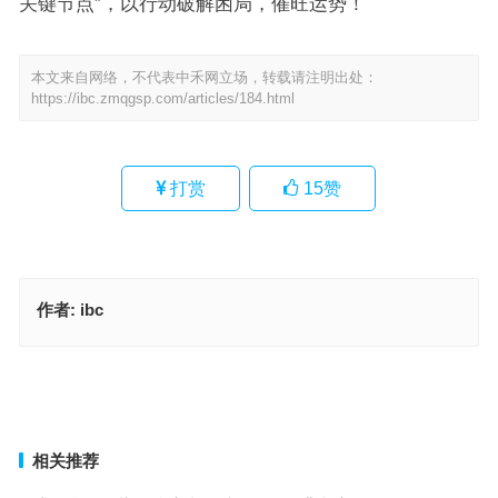
关键节点”，以行动破解困局，催旺运势！
本文来自网络，不代表中禾网立场，转载请注明出处：
https://ibc.zmqgsp.com/articles/184.html
打赏
15
赞
作者:
ibc
蠹众木折是什么生肖，词语解释落实释义
瓮中捉鳖指是代表什么生肖；解释释义落实词语
上一篇
下一篇
相关推荐