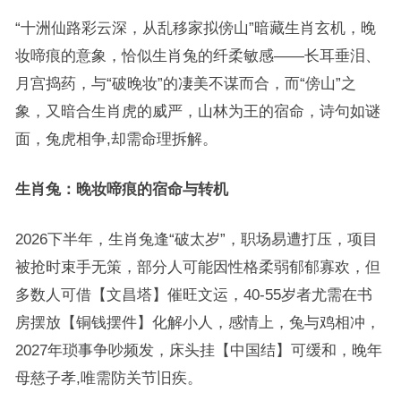
“十洲仙路彩云深，从乱移家拟傍山”暗藏生肖玄机，晚
妆啼痕的意象，恰似生肖兔的纤柔敏感——长耳垂泪、
月宫捣药，与“破晚妆”的凄美不谋而合，而“傍山”之
象，又暗合生肖虎的威严，山林为王的宿命，诗句如谜
面，兔虎相争,却需命理拆解。
生肖兔：晚妆啼痕的宿命与转机
2026下半年，生肖兔逢“破太岁”，职场易遭打压，项目
被抢时束手无策，部分人可能因性格柔弱郁郁寡欢，但
多数人可借【文昌塔】催旺文运，40-55岁者尤需在书
房摆放【铜钱摆件】化解小人，感情上，兔与鸡相冲，
2027年琐事争吵频发，床头挂【中国结】可缓和，晚年
母慈子孝,唯需防关节旧疾。