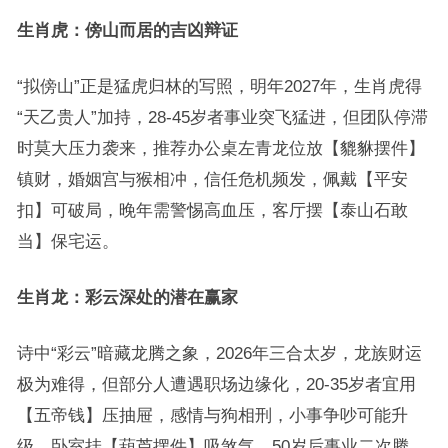
生肖虎：傍山而居的吉凶辩证
“拟傍山”正是猛虎归林的写照，明年2027年，生肖虎得
“天乙贵人”加持，28-45岁者事业突飞猛进，但团队停滞
时莫大压力袭来，推荐办公桌左青龙位放【貔貅摆件】
镇财，婚姻宫与猴相冲，信任危机频发，佩戴【平安
扣】可破局，晚年需警惕高血压，客厅摆【泰山石敢
当】保宅运。
生肖龙：彩云深处的潜在赢家
诗中“彩云”暗藏龙腾之象，2026年三合太岁，龙族财运
极为难得，但部分人遭遇职场边缘化，20-35岁者宜用
【五帝钱】压抽屉，感情与狗相刑，小事争吵可能升
级，卧室挂【葫芦摆件】吸煞气，50岁后事业二次腾