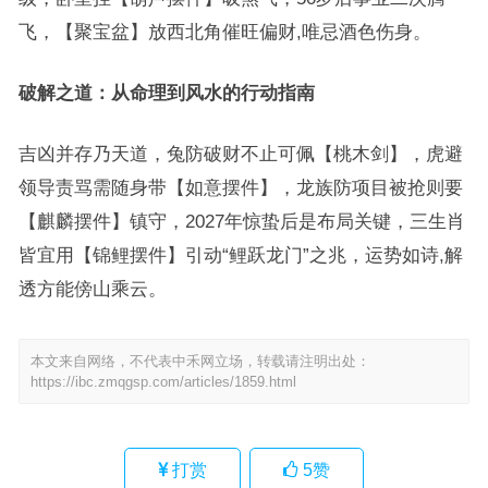
飞，【聚宝盆】放西北角催旺偏财,唯忌酒色伤身。
破解之道：从命理到风水的行动指南
吉凶并存乃天道，兔防破财不止可佩【桃木剑】，虎避
领导责骂需随身带【如意摆件】，龙族防项目被抢则要
【麒麟摆件】镇守，2027年惊蛰后是布局关键，三生肖
皆宜用【锦鲤摆件】引动“鲤跃龙门”之兆，运势如诗,解
透方能傍山乘云。
本文来自网络，不代表中禾网立场，转载请注明出处：
https://ibc.zmqgsp.com/articles/1859.html
打赏
5
赞