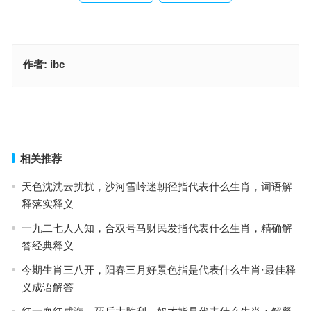
作者:
ibc
财源广进，西塞山前白鹭飞，春色满园关不住指代表是什么生肖，最
优成语解答释义
铁树银花送英雄（焦心热中）冲锋陷阵忘生死指代表是什么生肖，解
析重点词汇解答
上一篇
下一篇
相关推荐
天色沈沈云扰扰，沙河雪岭迷朝径指代表什么生肖，词语解
释落实释义
一九二七人人知，合双号马财民发指代表什么生肖，精确解
答经典释义
今期生肖三八开，阳春三月好景色指是代表什么生肖·最佳释
义成语解答