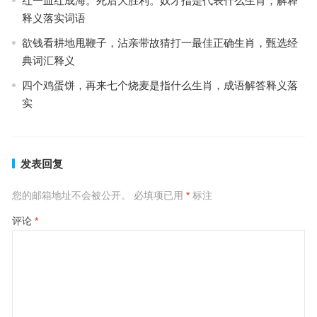
红一血红成海。死后大胜利。奴才指是代表什么生肖；解释
释义落实词语
欲钱看耕地甩鞭子，沾亲带故猜打一最佳正确生肖，甄选经
典词汇释义
四个鸡蛋饼，再来七个烧麦是指什么生肖，成语解答释义落
实
发表回复
您的邮箱地址不会被公开。
必填项已用
*
标注
评论
*