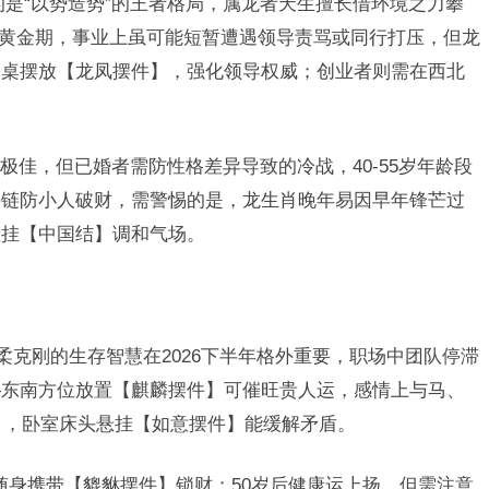
的是“以势造势”的王者格局，属龙者天生擅长借环境之力攀
”的黄金期，事业上虽可能短暂遭遇领导责骂或同行打压，但龙
公桌摆放【龙凤摆件】，强化领导权威；创业者则需在西北
极佳，但已婚者需防性格差异导致的冷战，40-55岁年龄段
手链防小人破财，需警惕的是，龙生肖晚年易因早年锋芒过
悬挂【中国结】调和气场。
柔克刚的生存智慧在2026下半年格外重要，职场中团队停滞
—东南方位放置【麒麟摆件】可催旺贵人运，感情上与马、
牛），卧室床头悬挂【如意摆件】能缓解矛盾。
可随身携带【貔貅摆件】锁财；50岁后健康运上扬，但需注意