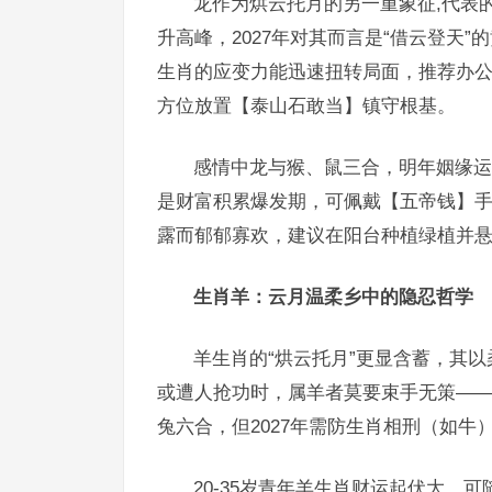
龙作为烘云托月的另一重象征,代表
升高峰，2027年对其而言是“借云登天
生肖的应变力能迅速扭转局面，推荐办
方位放置【泰山石敢当】镇守根基。
感情中龙与猴、鼠三合，明年姻缘运
是财富积累爆发期，可佩戴【五帝钱】
露而郁郁寡欢，建议在阳台种植绿植并
生肖羊：云月温柔乡中的隐忍哲学
羊生肖的“烘云托月”更显含蓄，其以
或遭人抢功时，属羊者莫要束手无策—
兔六合，但2027年需防生肖相刑（如
20-35岁青年羊生肖财运起伏大，