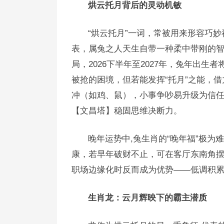
烘云托月背后的灵动机敏
“烘云托月”一词，常被用来形容巧
表，属兔之人天生自带一种柔中带刚的
局，2026下半年至2027年，兔年出
被抢的困境，但若能发挥“托月”之能，
冲（如鸡、鼠），小事争吵易升级为信
【文昌塔】稳固思维决断力。
晚年运势中,兔生肖的“晚年福”极为
康，若早年破财不止，可在客厅东南角摆
职场边缘化时反而成为优势——低调积
生肖龙：云月辉映下的霸主潜质