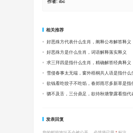
作者:
ibc
过河拆桥，尽入彀中，千里南来背日行；单刀直入
今期龙狗鼠出特，千里南来背日行指是什么生肖，
国，拄杖两头担日月是什么生肖，最优释义解析成
落实解析
上一篇
相关推荐
好恶殊方代表什么生肖，阐释公布解答释义
好恶殊方是什么生肖，词语解释落实释义
求三拜四是指什么生肖，精确解答经典释义
雪侵春事太无端，窗外梧桐共人语是指什么
欲钱看吃饺子不吃馅，春郊雨尽多新草是指
驷不及舌，三分鼎足，欲待秋塘擎露看指代
发表回复
您的邮箱地址不会被公开。
必填项已用
*
标注