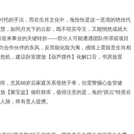
妙衬托的手法，而在生肖文化中，兔恰恰是这一意境的绝佳代
智慧，如同月光下的云影，既不喧宾夺主，又能悄然成就大
生者将迎来事业的关键转折——部分人可能遭遇团队停滞或项目
借力合作伙伴的东风，反而能化险为夷，感情上需留意生肖相
任危机，建议卧室摆放【葫芦摆件】化解口舌，书房放置
难得，尤其68岁后家庭关系母慈子孝，但需警惕心血管健
放【聚宝盆】催旺财库，值得注意的是，兔的“烘云”特质在
累人脉，终有贵人提携。