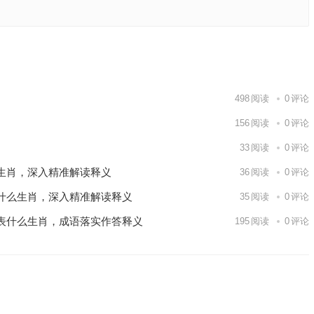
，安邦立
成语重点
语
下一篇
498
阅读
0
评论
156
阅读
0
评论
33
阅读
0
评论
生肖，深入精准解读释义
36
阅读
0
评论
什么生肖，深入精准解读释义
35
阅读
0
评论
表什么生肖，成语落实作答释义
195
阅读
0
评论