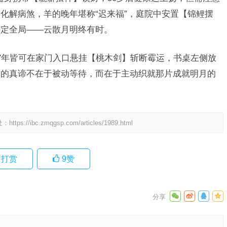
化解病煞，羊的晚年堪称“迟来福”，庭院中安置【锦鲤摆
否定全局——云散月明终有时。
27年皆可在家门入口悬挂【桃木剑】斩断霉运，书桌左侧放
月的真谛不在于被动等待，而在于主动织就那片成就明月的
处：
https://ibc.zmqgsp.com/articles/1989.html
打赏
9
赞