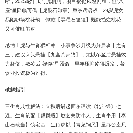
断，2025蛇年虽与虎相刑，项目被抢风险剧增，但“八
座”星降临可借【虎眼石印章】重掌话语权，29岁虎女
易陷职场桃花劫，佩戴【黑曜石狐狸】既能挡烂桃花，
又可催旺偏财。
感情上虎与生肖猴相冲，小事争吵升级为分居者十之有
三，建议床头悬挂【九宫八卦镜】，尤以冬至后悬挂效
力翻倍，45岁后“禄存”星照命，早年压抑终得爆发，餐
饮业投资极为难得。
破解指引
三生肖共性解法：立秋后晨起面东诵读《北斗经》七
遍。生肖鼠配【麒麟瓶】放玄关防小人；生肖牛用【泰
山石敢当】镇宅基；生肖虎以【青龙铜尺】量办公桌尺