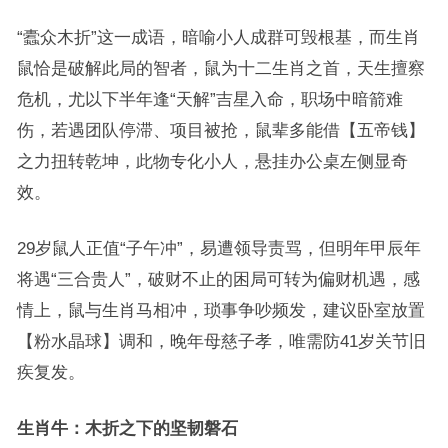
“蠹众木折”这一成语，暗喻小人成群可毁根基，而生肖
鼠恰是破解此局的智者，鼠为十二生肖之首，天生擅察
危机，尤以下半年逢“天解”吉星入命，职场中暗箭难
伤，若遇团队停滞、项目被抢，鼠辈多能借【五帝钱】
之力扭转乾坤，此物专化小人，悬挂办公桌左侧显奇
效。
29岁鼠人正值“子午冲”，易遭领导责骂，但明年甲辰年
将遇“三合贵人”，破财不止的困局可转为偏财机遇，感
情上，鼠与生肖马相冲，琐事争吵频发，建议卧室放置
【粉水晶球】调和，晚年母慈子孝，唯需防41岁关节旧
疾复发。
生肖牛：木折之下的坚韧磐石