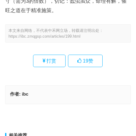
寸（需为3的倍数），切记：蠹虫虽众，命理有解，催
旺之道在于精准施策。
本文来自网络，不代表中禾网立场，转载请注明出处：
https://ibc.zmqgsp.com/articles/199.html
打赏
19
赞
作者:
ibc
菲食薄衣打一最佳精准生肖，成语释义落实作答
厚此薄彼指是代表什么生肖、解释词语释义落实
上一篇
下一篇
相关推荐