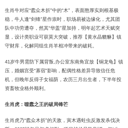
生肖牛对应“蠹众木折”中的“木”，表面憨厚实则根基极
稳，牛人逢“剑锋”星作祟时，职场易被边缘化，尤其团
队中功劳遭夺，然其“华盖”星加持，明年起艺术天赋突
显，设计类职业可获莫大突破，推荐【黄水晶貔貅】镇
守财库，化解同组生肖羊相冲带来的破耗。
41岁牛男需防下属背叛,办公室东南角宜放【铜龙龟】镇
压，婚姻宫受“寡宿”影响，配偶性格差异导致信任危
机，但晚年反得子女福荫，农历三月出生者，下半年投
资畜牧业格外顺利。
生肖虎：噬蠹之王的破局锋芒
生肖虎乃“蠹众木折”的天敌，寅木遇蛀虫反激发杀伐决