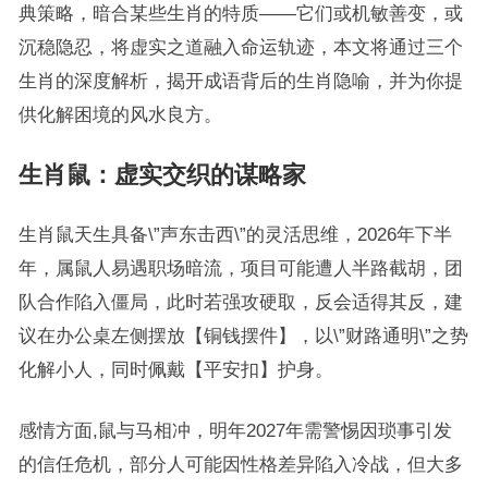
典策略，暗合某些生肖的特质——它们或机敏善变，或
沉稳隐忍，将虚实之道融入命运轨迹，本文将通过三个
生肖的深度解析，揭开成语背后的生肖隐喻，并为你提
供化解困境的风水良方。
生肖鼠：虚实交织的谋略家
生肖鼠天生具备\”声东击西\”的灵活思维，2026年下半
年，属鼠人易遇职场暗流，项目可能遭人半路截胡，团
队合作陷入僵局，此时若强攻硬取，反会适得其反，建
议在办公桌左侧摆放【铜钱摆件】，以\”财路通明\”之势
化解小人，同时佩戴【平安扣】护身。
感情方面,鼠与马相冲，明年2027年需警惕因琐事引发
的信任危机，部分人可能因性格差异陷入冷战，但大多