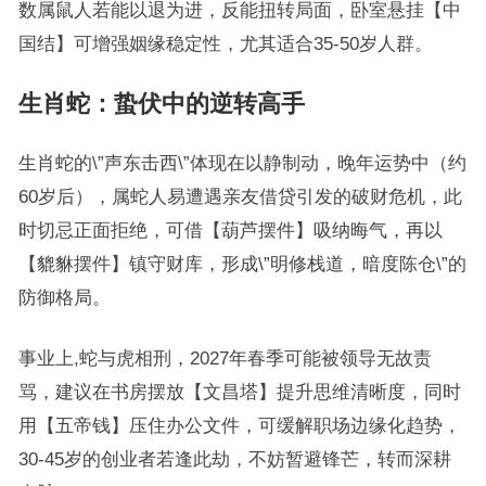
数属鼠人若能以退为进，反能扭转局面，卧室悬挂【中
国结】可增强姻缘稳定性，尤其适合35-50岁人群。
生肖蛇：蛰伏中的逆转高手
生肖蛇的\”声东击西\”体现在以静制动，晚年运势中（约
60岁后），属蛇人易遭遇亲友借贷引发的破财危机，此
时切忌正面拒绝，可借【葫芦摆件】吸纳晦气，再以
【貔貅摆件】镇守财库，形成\”明修栈道，暗度陈仓\”的
防御格局。
事业上,蛇与虎相刑，2027年春季可能被领导无故责
骂，建议在书房摆放【文昌塔】提升思维清晰度，同时
用【五帝钱】压住办公文件，可缓解职场边缘化趋势，
30-45岁的创业者若逢此劫，不妨暂避锋芒，转而深耕