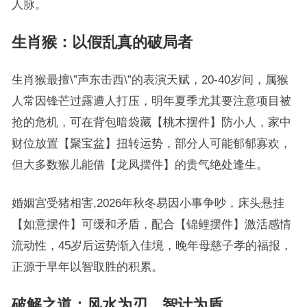
人脉。
生肖猴：以假乱真的破局者
生肖猴最擅\”声东击西\”的表演天赋，20-40岁间，属猴
人常因锋芒过露遭人打压，明年夏季尤其要注意项目被
抢的危机，可在背包暗袋藏【桃木摆件】防小人，家中
财位放置【聚宝盆】扭转运势，部分人可能郁郁寡欢，
但大多数猴儿能借【龙凤摆件】的贵气绝处逢生。
婚姻宫受猪相害,2026年秋冬易因小事争吵，床头悬挂
【如意摆件】可缓和矛盾，配合【锦鲤摆件】激活感情
流动性，45岁后运势渐入佳境，晚年母慈子孝的福报，
正源于早年以智取胜的积累。
破解之道：风水为刃，智计为盾