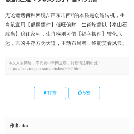
无论遭遇何种困境,\”声东击西\”的本质是创造转机，生
肖鼠宜用【麒麟摆件】催旺偏财，生肖蛇需以【泰山石
敢当】稳住家宅，生肖猴则可借【福字摆件】转化厄
运，吉凶并存方为天道，主动布局者，终能笑看风云。
本文来自网络，不代表中禾网立场，转载请注明出处：
https://ibc.zmqgsp.com/articles/2032.html
打赏
5
赞
作者:
ibc