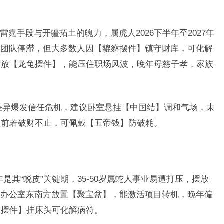
霆手段与开疆拓土的魄力，属虎人2026下半年至2027年
或团队停滞，但大多数人因【貔貅摆件】镇守财库，可化解
摆放【龙龟摆件】，能压住职场风波，晚年母慈子孝，家族
差异爆发信任危机，建议卧室悬挂【中国结】调和气场，未
岁前若破财不止，可佩戴【五帝钱】防破耗。
年是其“蜕皮”关键期，35-50岁属蛇人事业易遭打压，摆放
，办公室东南方放置【聚宝盆】，能激活项目转机，晚年偏
芦摆件】挂床头可化解病符。