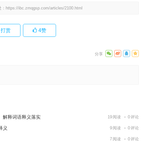
处：
https://ibc.zmqgsp.com/articles/2100.html
打赏
4
赞
肖，阐释
答释义
下一篇
、解释词语释义落实
19
阅读
0
评论
释义
9
阅读
0
评论
7
阅读
0
评论