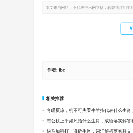
本文来自网络，不代表中禾网立场，转载请注明出
作者:
ibc
清耳悦心，意兴如酥。雪满空庭鹤未归是指什么生
马嘶花径醉归时猜打一最佳正确生肖，成语落实解
词汇释义落实
上一篇
相关推荐
冬暖夏凉，机不可失看牛羊指代表什么生肖
志公杖上平如尺指什么生肖，成语落实解答
快马加鞭打一准确生肖，词汇解析落实释义