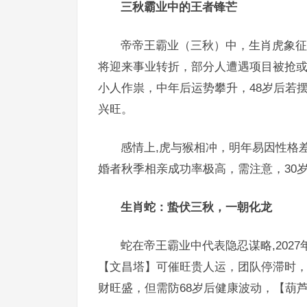
三秋霸业中的王者锋芒
帝帝王霸业（三秋）中，生肖虎象征雷
将迎来事业转折，部分人遭遇项目被抢
小人作祟，中年后运势攀升，48岁后若
兴旺。
感情上,虎与猴相冲，明年易因性格
婚者秋季相亲成功率极高，需注意，30
生肖蛇：蛰伏三秋，一朝化龙
蛇在帝王霸业中代表隐忍谋略,2027
【文昌塔】可催旺贵人运，团队停滞时
财旺盛，但需防68岁后健康波动，【葫