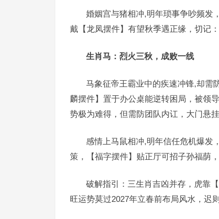
婚姻宫与猪相冲,明年琐事争吵频发
戴【龙凤摆件】有望秋季遇正缘，切记
生肖马：烈火三秋，成败一线
马象征帝王霸业中的疾速冲锋,却需防2
麟摆件】置于办公桌能逆转困局，被领导
势极为难得，但需防团队内讧，大门悬
感情上马鼠相冲,明年信任危机爆发
策，【福字摆件】贴正厅可招子孙福荫
破解指引：三生肖吉凶并存，虎靠【
旺运势莫过2027年立春前布局风水，迟