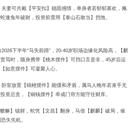
，夫妻可共戴【平安扣】稳固感情，单身者若郁郁寡欢，佩
：蛇逢兔年破财，投资前需用【泰山石敢当】挡煞。
026下半年“马失前蹄”，20-40岁职场边缘化风险高，【麒
责骂时，随身携带【桃木摆件】可挡口舌是非，45岁后运
挂【如意摆件】可凝聚人心。
，卧室放置【锦鲤摆件】能缓和矛盾，属马人晚年若束手无
，投资忌贪，【铜钱摆件】串成门帘方能守住财库。
貔貅】镇财，蛇凭【文昌】翻身，马借【麒麟】破局，催
则恐失先机。