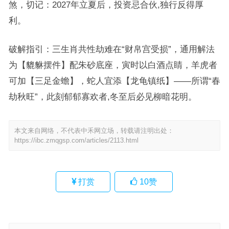
煞，切记：2027年立夏后，投资忌合伙,独行反得厚
利。
破解指引：三生肖共性劫难在“财帛宫受损”，通用解法
为【貔貅摆件】配朱砂底座，寅时以白酒点睛，羊虎者
可加【三足金蟾】，蛇人宜添【龙龟镇纸】——所谓“春
劫秋旺”，此刻郁郁寡欢者,冬至后必见柳暗花明。
本文来自网络，不代表中禾网立场，转载请注明出处：
https://ibc.zmqgsp.com/articles/2113.html
打赏
10
赞