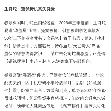
生肖蛇：蛰伏待机莫失良缘
春寒料峭时，蛇已悄然蜕皮，2026年三季度前，生肖蛇
易遭“华盖星”压制，提案被抢、创意被剽窃之事频发，
50岁上下创业者尤甚，文昌塔】置于书房，辅以【桃木
剑】斩断是非，方能破局，待冬至后“天乙贵人”降临，
蛰伏的智慧终得赏识——某广告公司蛇属总监，正是借
【铜钱摆件】串起人脉,年末逆袭拿下头部客户。
婚姻宫受“寡宿星”侵扰，已婚者信任危机暗涌，一对蛇
配虎夫妇，因手机密码小事冷战半月，后以【如意摆
件】置于卧室西南角，方缓和刑克，单身者2027年惊蛰
后桃花骤增，但需警惕生肖猪相冲，初次约会避免水域
场所，晚年蛇人健康运低迷，【葫芦摆件】挂床头可化