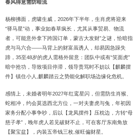
春风得意需防暗流
杨柳拂面，虎啸生威，2026年下半年，生肖虎将迎来
“驿马星”动，事业如春草疯长，尤其从事贸易、物流
者，可能意外拿下跨国订单，蒙古大发财”之谜，恰暗指
虎与马六合——马背上的财富虽诱人，却易因急躁失
蹄，35至48岁的虎人需格外留意：团队中或有“笑面虎”
暗中抢功，导致项目停滞，领导责骂时不妨以【麒麟摆
件】镇住小人,麒麟踏云之势能化解职场边缘化危机。
感情上，未婚者明年2027年红鸾星闪，但需防生肖猴、
蛇相冲，约会莫选西北方位，一对夫妻虎与兔，年初因
家务分配小事争吵，后以【龙凤摆件】压枕边，方转“母
慈子孝”，晚年虎人若见破财不止，可在客厅东南角放
【聚宝盆】，内装五帝钱三枚,催旺偏财星。