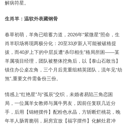
解病符星。
生肖羊：温软外表藏钢骨
春草初萌，羊角已暗蓄力道，2026年“紫微星”照命，生
肖羊职场将现两极分化：20至33岁新人可能被破格提
拔，而40岁上下的中层反遭“杀印相生”格局所困——某
羊属项目经理，团队被整体挖角后，以【泰山石敢当】
镇住办公桌左角，三个月后竟重组精英团队，流年见“劫
煞”,重要文件需备份三份。
情感上“红艳星”与“孤辰”交织，未婚者易陷三角恋困
局，一位属羊女教师与属牛男友，因前任复联几近分
手，后用【锦鲤摆件】配粉色水晶，方斩断烂桃花，晚
年羊人肠胃脆弱，厨房宜放【福字摆件】化解灶君冲