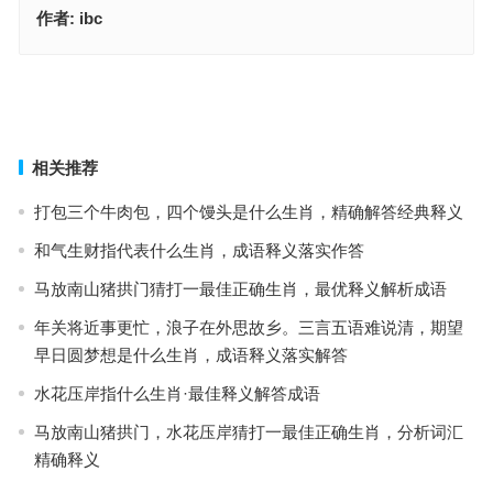
作者:
ibc
惆帐三前十牡丹，四二晚来十七残。欲问三七出与否，爱看四十带吾
行打一准确生肖，最优释义解析成语
今期特马想想它，三三上下左右好指代表是什么生肖，分析词汇精确
释义
上一篇
下一篇
相关推荐
打包三个牛肉包，四个馒头是什么生肖，精确解答经典释义
和气生财指代表什么生肖，成语释义落实作答
马放南山猪拱门猜打一最佳正确生肖，最优释义解析成语
年关将近事更忙，浪子在外思故乡。三言五语难说清，期望
早日圆梦想是什么生肖，成语释义落实解答
水花压岸指什么生肖·最佳释义解答成语
马放南山猪拱门，水花压岸猜打一最佳正确生肖，分析词汇
精确释义