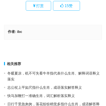
打赏
15
赞
作者:
ibc
雕心雁爪指是什么生肖，词语解释落实释义
雕心雁爪，厚此薄彼，君行直到蓝桥处，斗志昂扬，恶醉强酒，醉步
斜岐西日少打一最佳精准生肖，最佳成语作答释义
上一篇
下一篇
相关推荐
冬暖夏凉，机不可失看牛羊指代表什么生肖、解释词语释义
落实
志公杖上平如尺指什么生肖，成语落实解答释义
快马加鞭打一准确生肖，词汇解析落实释义
日行千里急匆匆，落花纷纷稍觉多指什么生肖，成语解答释