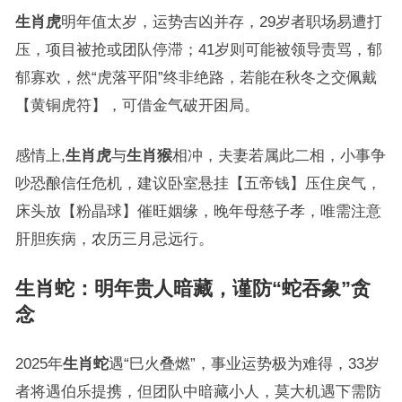
生肖虎
明年值太岁，运势吉凶并存，29岁者职场易遭打
压，项目被抢或团队停滞；41岁则可能被领导责骂，郁
郁寡欢，然“虎落平阳”终非绝路，若能在秋冬之交佩戴
【黄铜虎符】，可借金气破开困局。
感情上,
生肖虎
与
生肖猴
相冲，夫妻若属此二相，小事争
吵恐酿信任危机，建议卧室悬挂【五帝钱】压住戾气，
床头放【粉晶球】催旺姻缘，晚年母慈子孝，唯需注意
肝胆疾病，农历三月忌远行。
生肖蛇：明年贵人暗藏，谨防“蛇吞象”贪
念
2025年
生肖蛇
遇“巳火叠燃”，事业运势极为难得，33岁
者将遇伯乐提携，但团队中暗藏小人，莫大机遇下需防