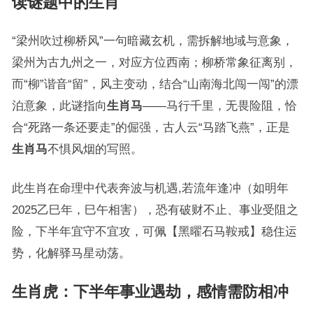
读谜题中的生肖
“梁州吹过柳桥风”一句暗藏玄机，需拆解地域与意象，
梁州为古九州之一，对应方位西南；柳桥常象征离别，
而“柳”谐音“留”，风主变动，结合“山南海北闯一闯”的漂
泊意象，此谜指向
生肖马
——马行千里，无畏险阻，恰
合“死路一条还要走”的倔强，古人云“马踏飞燕”，正是
生肖马
不惧风烟的写照。
此生肖在命理中代表奔波与机遇,若流年逢冲（如明年
2025乙巳年，巳午相害），恐有破财不止、事业受阻之
险，下半年宜守不宜攻，可佩【黑曜石马鞍戒】稳住运
势，化解驿马星动荡。
生肖虎：下半年事业遇劫，感情需防相冲