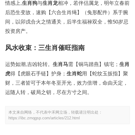
情感上,
生肖狗
与
生肖龙
相冲，若伴侣属龙，明年立春前
后恐生变故，速购【六合生肖绳】（兔形配件）系于腕
间，以卯戌合火之情通关，后半生福禄双全，惟50岁忌
投资房产。
风水收束：三生肖催旺指南
运势如潮,吉凶轮转。
生肖马
需【铜马踏燕】镇宅；
生肖
虎
得【虎眼石手链】护身；
生肖蛇
用【蛇纹玉扳指】聚
财，三者皆可于本年冬至开光，效力倍增，命由天定，
运随人转，破局之钥，尽在方寸之间。
本文来自网络，不代表中禾网立场，转载请注明出处：
https://ibc.zmqgsp.com/articles/212.html