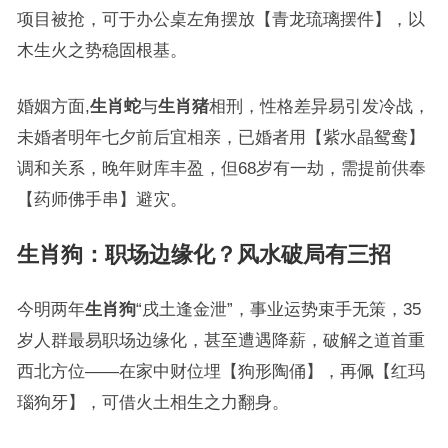
项目被抢，可于办公桌左角摆放【青龙琉璃摆件】，以
木生火之势稳固根基。
婚姻方面,
生肖蛇
与
生肖猪
相刑，性格差异易引发冷战，
未婚者明年七夕前后宜相亲，已婚者用【紫水晶鸳鸯】
调和关系，晚年财库丰盈，但68岁有一劫，需提前供奉
【药师佛手串】避灾。
生肖狗：职场边缘化？风水破局有三招
今明两年
生肖狗
“戌土逢金泄”，事业运势束手无策，35
岁人群最易职场边缘化，甚至遭遇降薪，破解之道首重
西北方位——在家中财位埋【狗形陶俑】，再佩【红玛
瑙狗牙】，可借火土相生之力翻身。