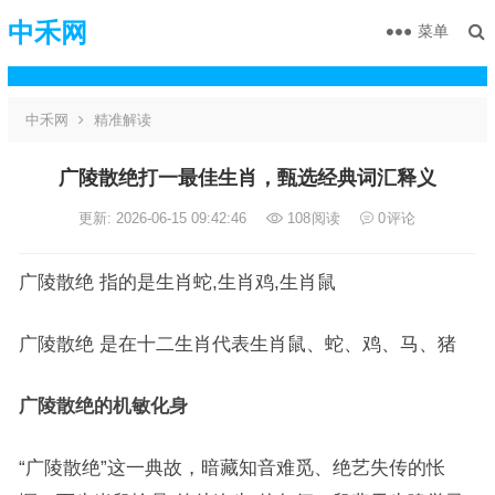
中禾网
菜单
中禾网
精准解读
广陵散绝打一最佳生肖，甄选经典词汇释义
更新: 2026-06-15 09:42:46
108
阅读
0
评论
广陵散绝 指的是生肖蛇,生肖鸡,生肖鼠
广陵散绝 是在十二生肖代表生肖鼠、蛇、鸡、马、猪
广陵散绝的机敏化身
“广陵散绝”这一典故，暗藏知音难觅、绝艺失传的怅