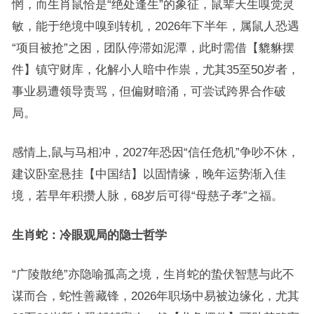
惘，而生肖鼠恰是“绝处逢生”的象征，鼠辈天生嗅觉灵
敏，能于绝境中嗅到转机，2026年下半年，属鼠人恐遇
“项目被抢”之困，团队停滞如泥潭，此时需借【貔貅摆
件】镇守财库，化解小人暗中作祟，尤其35至50岁者，
事业易遭领导责骂，但偏财暗涌，可尝试跨界合作破
局。
感情上,鼠与马相冲，2027年恐因“信任危机”争吵不休，
建议卧室悬挂【中国结】以固情缘，晚年运势渐入佳
境，若早年积攒人脉，68岁后可得“母慈子孝”之福。
生肖蛇：冷眼观局的隐士哲学
“广陵散绝”亦隐喻孤高之境，生肖蛇的蛰伏智慧与此不
谋而合，蛇性善藏锋，2026年职场中易被边缘化，尤其