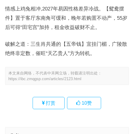
情感上鸡兔相冲,2027年易因性格差异冷战。【鸳鸯摆
件】置于客厅东南角可缓和，晚年若购置不动产，55岁
后可得“田宅宫”加持，租金收益破财不止。
破解之道：三生肖共通的【五帝钱】宜挂门楣，广陵散
绝终非定数，催旺“天乙贵人”方为转机。
本文来自网络，不代表中禾网立场，转载请注明出处：
https://ibc.zmqgsp.com/articles/2123.html
打赏
10
赞