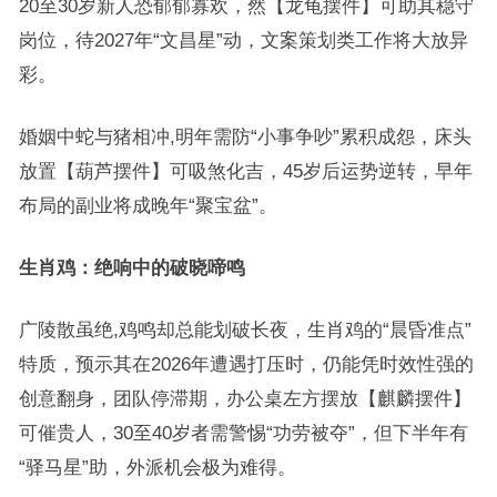
20至30岁新人恐郁郁寡欢，然【龙龟摆件】可助其稳守
岗位，待2027年“文昌星”动，文案策划类工作将大放异
彩。
婚姻中蛇与猪相冲,明年需防“小事争吵”累积成怨，床头
放置【葫芦摆件】可吸煞化吉，45岁后运势逆转，早年
布局的副业将成晚年“聚宝盆”。
生肖鸡：绝响中的破晓啼鸣
广陵散虽绝,鸡鸣却总能划破长夜，生肖鸡的“晨昏准点”
特质，预示其在2026年遭遇打压时，仍能凭时效性强的
创意翻身，团队停滞期，办公桌左方摆放【麒麟摆件】
可催贵人，30至40岁者需警惕“功劳被夺”，但下半年有
“驿马星”助，外派机会极为难得。