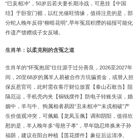
“巳亥相冲”，50岁后若夫妻长期冷战，可悬挂【中国
结】于卧室门楣，以红光催旺情缘，值得注意的是，部
分蛇人晚年反得“柳暗花明”,早年冤屈积攒的福报可能化
作遗产馈赠或子女反哺。
生肖羊：以柔克刚的含冤之道
生肖羊的“怀冤抱屈”往往源于过分善良，2026至2027年
间，20至68岁的属羊人易被合作方坑骗资金，或替人担
保反惹官司，此时需在客厅财位放置【泰山石敢当】阻
隔厄运，手机壳内夹【铜钱摆件】防电子转账失误，婚
姻中，羊与牛、狗属相者易因“丑未相冲”“未戌相破”产
生价值观冲突，可佩戴【龙凤玉佩】调和阴阳，值得欣
慰的是，羊人晚年多“母慈子孝”，早年隐忍终换来子孙
福荫，建议在阳台种植【莲花摆件】象征后运清净。