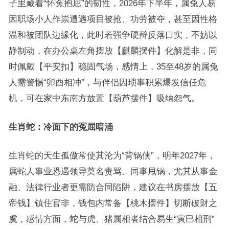
子里藏着“怀冤抱屈”的韧性，2026年下半年，属兔人易
因职场小人作祟遭遇项目被抢、功劳被夺，甚至因性格
温和被团队边缘化，此时若强争硬辩反落口实，不妨以
静制动，在办公桌左角摆放【麒麟摆件】化解是非，同
时佩戴【平安扣】稳固气场，感情上，35至48岁的属兔
人需警惕“卯酉相冲”，与伴侣因琐事积累爆发信任危
机，可在家中东南方放置【葫芦摆件】吸纳怨气。
生肖蛇：冷面下的冤屈暗涌
生肖蛇的天生孤傲常使其沦为“背锅侠”，明年2027年，
属蛇人事业恐遇领导莫名责骂、同事甩锅，尤其从事金
融、法律行业者更需防合同陷阱，建议在书房摆放【五
帝钱】镇住官非，钱包内常备【桃木摆件】切断破财之
虞，感情方面，蛇与虎、猪属相者结合易生“寅巳相刑”