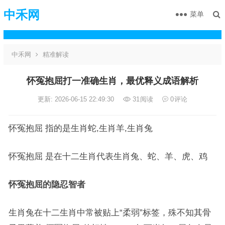
中禾网
菜单
中禾网
精准解读
怀冤抱屈打一准确生肖，最优释义成语解析
更新: 2026-06-15 22:49:30
31
阅读
0
评论
怀冤抱屈 指的是生肖蛇,生肖羊,生肖兔
怀冤抱屈 是在十二生肖代表生肖兔、蛇、羊、虎、鸡
怀冤抱屈的隐忍智者
生肖兔在十二生肖中常被贴上“柔弱”标签，殊不知其骨