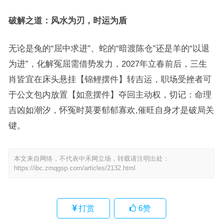
破解之道：风水为刃，时运为盾
无论是兔的“屈中求进”、蛇的“暗渡陈仓”还是羊的“以退
为进”，化解冤屈需借势发力，2027年立春前后，三生
肖皆宜在床头悬挂【锦鲤摆件】转吉运，职场受挫者可
于公文包内放置【如意摆件】夺回主动权，切记：命理
吉凶如潮汐，怀冤时莫要郁郁寡欢,催旺自身才是破局关
键。
本文来自网络，不代表中禾网立场，转载请注明出处：
https://ibc.zmqgsp.com/articles/2132.html
打赏
6
赞