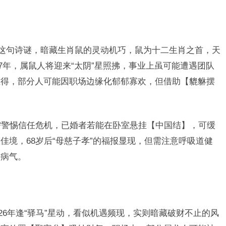
”这句诗谜，暗藏生肖鼠的灵动机巧，鼠为十二生肖之首，天
27年，属鼠人将迎来“太阴”星照拂，事业上虽可能遭遇团队
难得，部分人可能因职场边缘化郁郁寡欢，但借助【貔貅摆
年需警惕信任危机，已婚者若能在卧室悬挂【中国结】，可缓
佳境，68岁后“母慈子孝”的福报显现，但需注意呼吸道健
祛病气。
026年逢“驿马”星动，看似机遇频现，实则暗藏破财不止的风