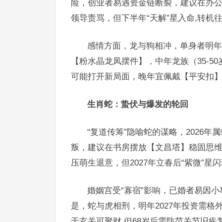
险，创业者易遇资金链断裂，建议在办
领导责骂，但下半年“天解”星入命,转机
感情方面，龙与狗相冲，单身者明年
【粉水晶龙凤摆件】，中年龙族（35-5
可能打开新局面，晚年宜佩戴【平安扣】
生肖蛇：蛰伏与爆发的轮回
“复道传筹”隐喻蛇的谋略，2026
叛，建议在书房摆放【文昌塔】稳固思
压萌生退意，但2027年立春后“紫微”星
婚姻宫受“寡宿”影响，已婚者易因
是，蛇与虎相刑，明年2027年投资需
于玄关可聚财,但68岁后需防范关节旧疾