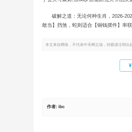
破解之道：无论何种生肖，2026-2
敢当】挡煞，蛇则适合【铜钱摆件】串联
本文来自网络，不代表中禾网立场，转载请注明出
作者:
ibc
天生一副劳碌命，饱暖生活不用愁（光前裕后）指
只疑飞过洞庭云，欲钱看磕瓜子磕出臭虫指是代表
肖，深入精准解读释义
肖，深入精准解读释义
上一篇