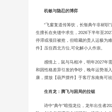
机敏与隐忍的博弈
“飞窗复道传筹饮，长惭典午非材职
生擅长在夹缝中求生，2026下半年至20
停滞或项目被抢，但暗藏的贵人运极为
件】压住西北方位,可化解小人作祟。
感情上，鼠与马相冲，明年2027
和因性格差异引发的争吵，晚年运势渐入
康，摆放【葫芦摆件】于客厅东南角可
生肖龙：腾飞与困局的拉锯
诗中“典午”暗指龙位，龙年出生者2