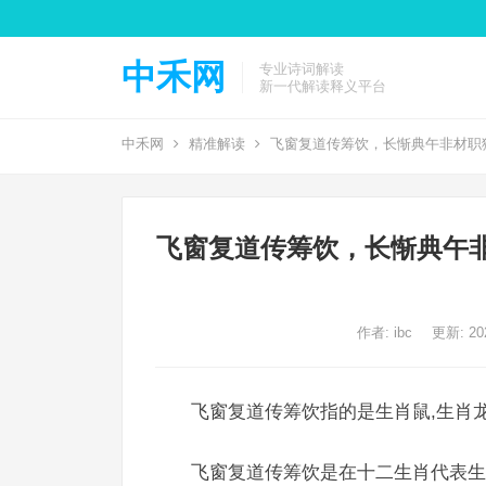
中禾网
专业诗词解读
新一代解读释义平台
中禾网
精准解读
飞窗复道传筹饮，长惭典午非材职
飞窗复道传筹饮，长惭典午
作者:
ibc
更新: 202
飞窗复道传筹饮指的是生肖鼠,生肖龙
飞窗复道传筹饮是在十二生肖代表生