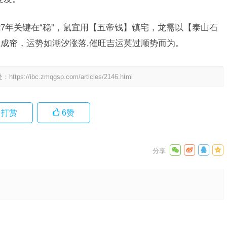
027年关键在“稳”，鼠宜用【五帝钱】镇宅，龙需以【泰山石
成帘，运势如潮汐涨落,催旺吉运莫过顺势而为。
处：
https://ibc.zmqgsp.com/articles/2146.html
打赏
6
赞
什么生
什么生
下一篇