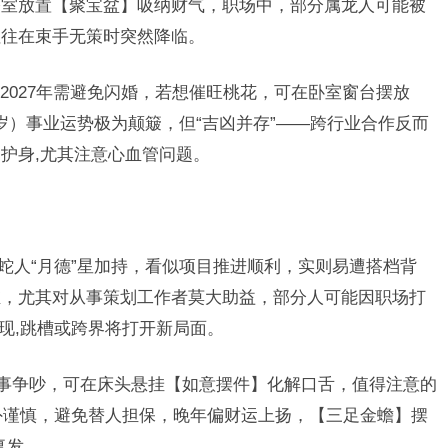
公室放置【聚宝盆】吸纳财气，职场中，部分属龙人可能被
往往在束手无策时突然降临。
2027年需避免闪婚，若想催旺桃花，可在卧室窗台摆放
0岁）事业运势极为颠簸，但“吉凶并存”——跨行业合作反而
护身,尤其注意心血管问题。
年属蛇人“月德”星加持，看似项目推进顺利，实则易遭搭档背
维，尤其对从事策划工作者莫大助益，部分人可能因职场打
闪现,跳槽或跨界将打开新局面。
小事争吵，可在床头悬挂【如意摆件】化解口舌，值得注意的
格外谨慎，避免替人担保，晚年偏财运上扬，【三足金蟾】摆
复发。