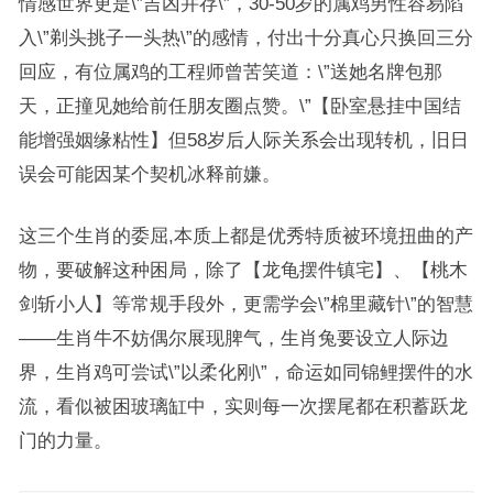
情感世界更是\”吉凶并存\”，30-50岁的属鸡男性容易陷
入\”剃头挑子一头热\”的感情，付出十分真心只换回三分
回应，有位属鸡的工程师曾苦笑道：\”送她名牌包那
天，正撞见她给前任朋友圈点赞。\”【卧室悬挂中国结
能增强姻缘粘性】但58岁后人际关系会出现转机，旧日
误会可能因某个契机冰释前嫌。
这三个生肖的委屈,本质上都是优秀特质被环境扭曲的产
物，要破解这种困局，除了【龙龟摆件镇宅】、【桃木
剑斩小人】等常规手段外，更需学会\”棉里藏针\”的智慧
——生肖牛不妨偶尔展现脾气，生肖兔要设立人际边
界，生肖鸡可尝试\”以柔化刚\”，命运如同锦鲤摆件的水
流，看似被困玻璃缸中，实则每一次摆尾都在积蓄跃龙
门的力量。