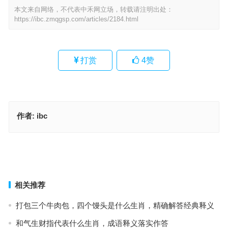
本文来自网络，不代表中禾网立场，转载请注明出处：
https://ibc.zmqgsp.com/articles/2184.html
打赏
4
赞
作者:
ibc
“积厚流光”是指什么生肖，最优释义成语解析
“积厚流光”打一精准什么正确生肖，最优释义成语解析
上一篇
下一篇
相关推荐
打包三个牛肉包，四个馒头是什么生肖，精确解答经典释义
和气生财指代表什么生肖，成语释义落实作答