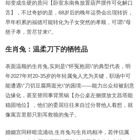
却变成生硬的质问【卧室东南角放置葫芦摆件可化解口
舌】，不过奇妙的是，68岁后的晚年运势会出现转折，
早年积累的福德可能转化为子女突然的孝顺，可谓\”母
慈子孝，苦尽甘来\”。
生肖兔：温柔刀下的牺牲品
表面温顺的生肖兔,实则是\”怀冤抱屈\”的典型代表，明
年2027年对20-35岁的年轻属兔人尤为关键，职场中可
能遭遇\”刀切豆腐两面光\”的困境——能力出众却被刻意
边缘化，甚至替同事背黑锅【办公桌左侧摆放文昌塔能
稳固地位】，他们的委屈往往来自过分替他人着想，就
像寓言里那只割耳救狼的兔子。
婚姻宫同样暗流涌动,生肖兔与生肖鸡相冲，若伴侣属