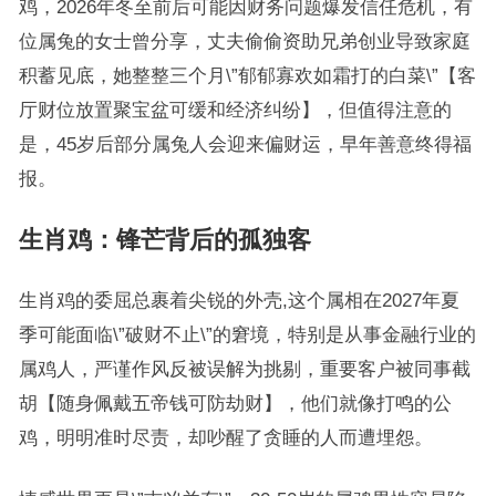
鸡，2026年冬至前后可能因财务问题爆发信任危机，有
位属兔的女士曾分享，丈夫偷偷资助兄弟创业导致家庭
积蓄见底，她整整三个月\”郁郁寡欢如霜打的白菜\”【客
厅财位放置聚宝盆可缓和经济纠纷】，但值得注意的
是，45岁后部分属兔人会迎来偏财运，早年善意终得福
报。
生肖鸡：锋芒背后的孤独客
生肖鸡的委屈总裹着尖锐的外壳,这个属相在2027年夏
季可能面临\”破财不止\”的窘境，特别是从事金融行业的
属鸡人，严谨作风反被误解为挑剔，重要客户被同事截
胡【随身佩戴五帝钱可防劫财】，他们就像打鸣的公
鸡，明明准时尽责，却吵醒了贪睡的人而遭埋怨。