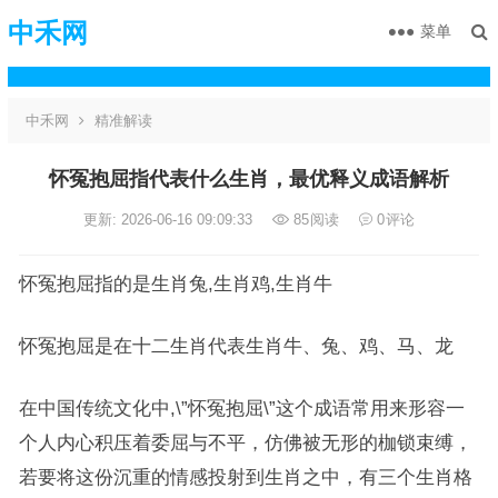
中禾网
菜单
中禾网
精准解读
怀冤抱屈指代表什么生肖，最优释义成语解析
更新: 2026-06-16 09:09:33
85
阅读
0
评论
怀冤抱屈指的是生肖兔,生肖鸡,生肖牛
怀冤抱屈是在十二生肖代表生肖牛、兔、鸡、马、龙
在中国传统文化中,\”怀冤抱屈\”这个成语常用来形容一
个人内心积压着委屈与不平，仿佛被无形的枷锁束缚，
若要将这份沉重的情感投射到生肖之中，有三个生肖格