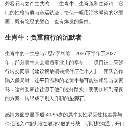
外容易与之产生共鸣——生肖牛、生肖兔和生肖鸡，它
们的性格特质与命运轨迹，恰似一幅用泪水晕染的水墨
画，既有隐忍的墨色，也有爆发的留白。
生肖牛：负重前行的沉默者
生肖牛的一生总与\”忍\”字纠缠，2026下半年至2027
年，部分属牛人会遭遇事业上的寒冬——项目被上级强
行转交同事【建议摆放铜钱摆件压住小人】，团队合作
陷入僵局时，连平日温和的老黄牛都可能被领导当众责
骂，这种委屈往往源于他们过分踏实：明明加班到深夜
的方案，转眼成了别人升职的垫脚石。
感情方面更显矛盾,40-55岁的属牛女性易因性格差异与
伴侣陷入\”馒头噎在喉咙\”般的冷战，明明想沟通，开口