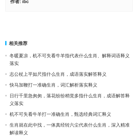
作者:
ibc
好勇斗狠指代表是什么生肖，准确解析词汇释义
一息尚存，见财起意，金翅擘海，好勇斗狠是指什么生肖，最优成语
解答释义
上一篇
下一篇
相关推荐
冬暖夏凉，机不可失看牛羊指代表什么生肖、解释词语释义
落实
志公杖上平如尺指什么生肖，成语落实解答释义
快马加鞭打一准确生肖，词汇解析落实释义
日行千里急匆匆，落花纷纷稍觉多指什么生肖，成语解答释
义落实
机不可失看牛羊打一准确生肖，甄选经典词汇释义
生肖就在此中找，一体真经转六尘代表什么生肖，深入精准
解读释义