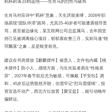
羁杯斟满,白鸥远翔——生肖马的烈性与破局
生肖马对应诗中“羁杯”意象，天生厌烦束缚，2026年职
场易现“团队停滞”困局，尤其25-40岁者可能遭遇领导责
骂，甚至被边缘化，某互联网公司总监属马，去年因坚
持己见被调离核心项目，郁郁寡欢整三月，实则马逢“翎
羽飘落”之象，反是蜕变前兆。
建议在书房摆放【麒麟摆件】催贵人，文件包内藏【桃
木摆件】防小人，感情方面，与生肖鼠者易生“性格差
异”，2027年春节前后尤为敏感，可佩戴【平安扣】调
和，45岁后运势豁然开朗，但需牢记“烈马需缓绳”，投
资宜选不动产，西北方位放置【聚宝盆】，能引动晚年
偏财运。