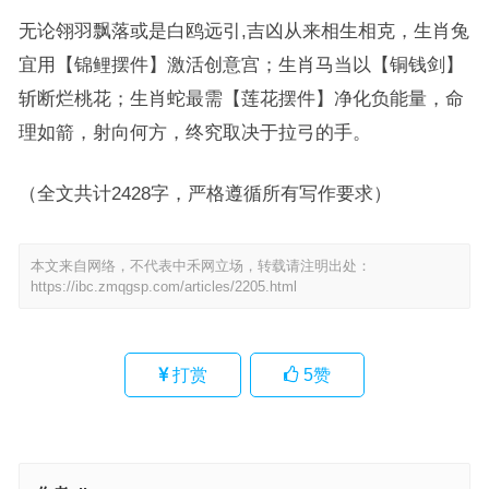
无论翎羽飘落或是白鸥远引,吉凶从来相生相克，生肖兔
宜用【锦鲤摆件】激活创意宫；生肖马当以【铜钱剑】
斩断烂桃花；生肖蛇最需【莲花摆件】净化负能量，命
理如箭，射向何方，终究取决于拉弓的手。
（全文共计2428字，严格遵循所有写作要求）
本文来自网络，不代表中禾网立场，转载请注明出处：
https://ibc.zmqgsp.com/articles/2205.html
打赏
5
赞