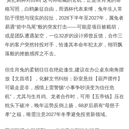
“莫把羁杯对白鸥”这句诗暗藏的玄机，正是生肖兔的命
格写照，白鸥象征自由，而酒杯代表束缚，兔年生人常
陷于理想与现实的拉扯，2026下半年至2027年，属兔者
易遇“箭中鸟尾”般的突发打击——可能是项目被截胡，
或是团队遭遇架空，一位32岁的设计师曾反馈，合作三
年的客户突然转投对手，恰逢其本命年犯太岁，翎羽飘
落般的挫败感挥之不去。
但生肖兔的柔韧往往在绝处逢生,建议在办公桌东南角摆
放【文昌塔】，化解文书纠纷；卧室悬挂【葫芦摆件】
可吸走是非，感情上需警惕“小事争吵演变为信任危
机”，尤其与生肖鸡、龙者合作时，可用【五帝钱】压在
枕头下破冲，晚年运势反倒上扬，68岁后易有“母慈子
孝”之福，唯需注意2027年冬季避免投资新领域。