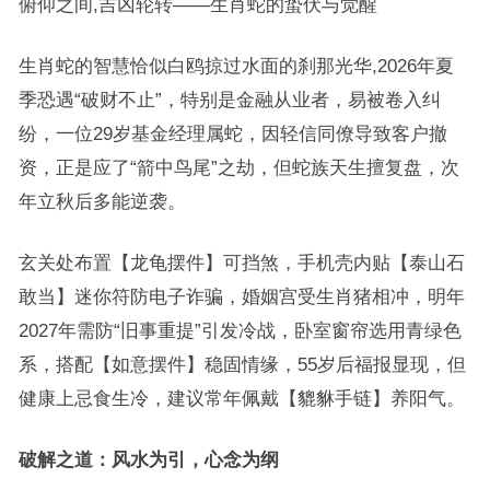
俯仰之间,吉凶轮转——生肖蛇的蛰伏与觉醒
生肖蛇的智慧恰似白鸥掠过水面的刹那光华,2026年夏
季恐遇“破财不止”，特别是金融从业者，易被卷入纠
纷，一位29岁基金经理属蛇，因轻信同僚导致客户撤
资，正是应了“箭中鸟尾”之劫，但蛇族天生擅复盘，次
年立秋后多能逆袭。
玄关处布置【龙龟摆件】可挡煞，手机壳内贴【泰山石
敢当】迷你符防电子诈骗，婚姻宫受生肖猪相冲，明年
2027年需防“旧事重提”引发冷战，卧室窗帘选用青绿色
系，搭配【如意摆件】稳固情缘，55岁后福报显现，但
健康上忌食生冷，建议常年佩戴【貔貅手链】养阳气。
破解之道：风水为引，心念为纲