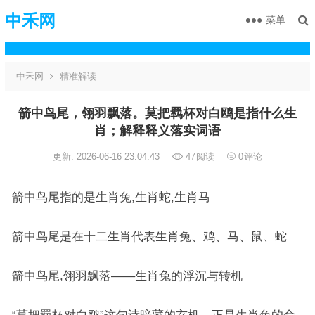
中禾网
菜单
中禾网
精准解读
箭中鸟尾，翎羽飘落。莫把羁杯对白鸥是指什么生
肖；解释释义落实词语
更新: 2026-06-16 23:04:43
47
阅读
0
评论
箭中鸟尾指的是生肖兔,生肖蛇,生肖马
箭中鸟尾是在十二生肖代表生肖兔、鸡、马、鼠、蛇
箭中鸟尾,翎羽飘落——生肖兔的浮沉与转机