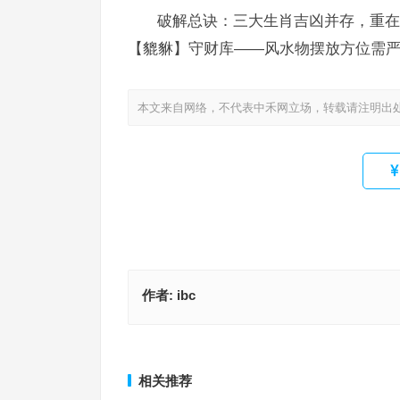
破解总诀：三大生肖吉凶并存，重在
【貔貅】守财库——风水物摆放方位需严
本文来自网络，不代表中禾网立场，转载请注明出
作者:
ibc
大凶，劳民伤财，出（二五）天时人和猜打一最佳
东飞伯劳西飞燕猜打一最佳正确生肖，准确解析词
肖，阐释公布解答释义
上一篇
相关推荐