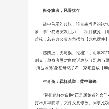
衔令旗者，风骨犹存
箭中鸟尾的典故，暗合生肖虎的锐气与
象，事业易遭突发阻力——项目被抢、团
难掩，若在办公桌左角摆放【龙龟摆件】
感情上，虎与猴、蛇相冲，明年20
刑克；单身者忌对白鸥诉衷肠（即勿与属
“清波照鬓”象征母慈子孝，家宅宜放【
生肖兔：羁杯莫举，柔中藏锋
“莫把羁杯对白鸥”正是属兔者的命门
打压几率陡增，文件反复修改、同事抢