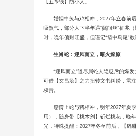
【五帝钱】防小人。
婚姻中兔与鸡相冲，2027年立春
吸煞气，部分人下半年遇“鬓间丝”征兆
时，晚年偏财旺盛，但谨记“箭中鸟尾”教
生肖蛇：迎风而立，暗火燎原
“迎风而立”道尽属蛇人隐忍后的爆发
可借【文昌塔】之力扭转文书纠纷，需注
权责。
感情上蛇与猪相冲，明年2027年夏
用），随身带【桃木剑】斩烂桃花，晚年
光，特殊提醒：2027年冬至前后，【貔