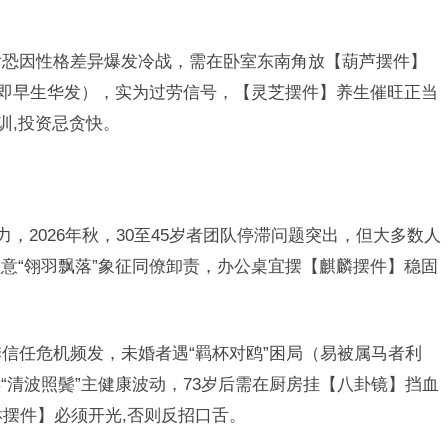
前后恐因性格差异爆发冷战，需在卧室东南角放【葫芦摆件】
（即早生华发），实为过劳信号，【灵芝摆件】养生催旺正当
训,投资忌贪快。
力，2026年秋，30至45岁者团队停滞问题突出，但大多数人
意“翎羽飘落”象征同僚卸责，办公桌宜摆【麒麟摆件】稳固
季信任危机频发，未婚者遇“羁杯对鸥”困局（易被属马者利
“清波照鬓”主健康波动，73岁后需在厨房挂【八卦镜】挡血
貅摆件】必须开光,否则反招口舌。