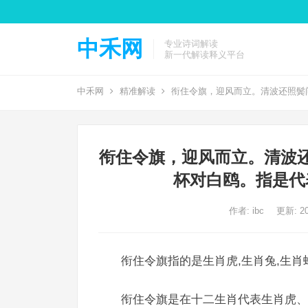
中禾网
专业诗词解读
新一代解读释义平台
中禾网
精准解读
衔住令旗，迎风而立。清波还照鬓
衔住令旗，迎风而立。清波
杯对白鸥。指是代
作者:
ibc
更新: 20
衔住令旗指的是生肖虎,生肖兔,生肖
衔住令旗是在十二生肖代表生肖虎、