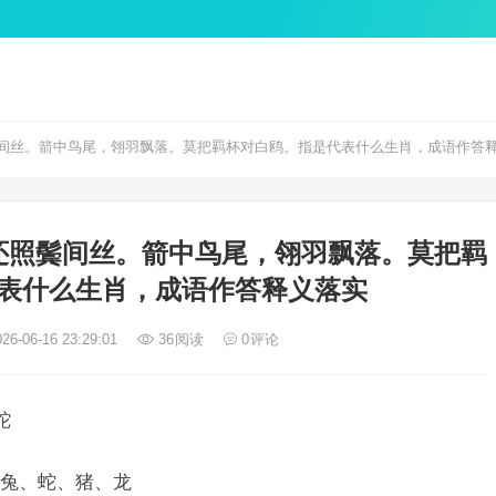
间丝。箭中鸟尾，翎羽飘落。莫把羁杯对白鸥。指是代表什么生肖，成语作答
还照鬓间丝。箭中鸟尾，翎羽飘落。莫把羁
表什么生肖，成语作答释义落实
26-06-16 23:29:01
36
阅读
0
评论
蛇
兔、蛇、猪、龙