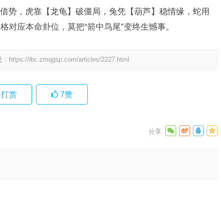
借势，虎靠【龙龟】破僵局，兔凭【葫芦】稳情缘，蛇用
格对应本命卦位，莫把“箭中鸟尾”变终生憾事。
处：
https://ibc.zmqgsp.com/articles/2227.html
打赏
7
赞
正确生
汇释义
下一篇