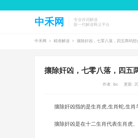
中禾网
专业诗词解读
新一代解读释义平台
中禾网
精准解读
攘除奸凶，七零八落，四五两码想
攘除奸凶，七零八落，四五
作者:
ibc
更新: 20
攘除奸凶指的是生肖虎,生肖蛇,生肖
攘除奸凶是在十二生肖代表生肖虎、