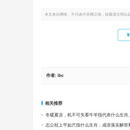
本文来自网络，不代表中禾网立场，转载请注明出
作者:
ibc
夜宵走起，归去来兮，攘除奸凶，一息尚存是指什
精确解答经典释义
四五两码想合并指是代表什么生肖，阐释词汇
上一篇
相关推荐
冬暖夏凉，机不可失看牛羊指代表什么生肖
志公杖上平如尺指什么生肖，成语落实解答