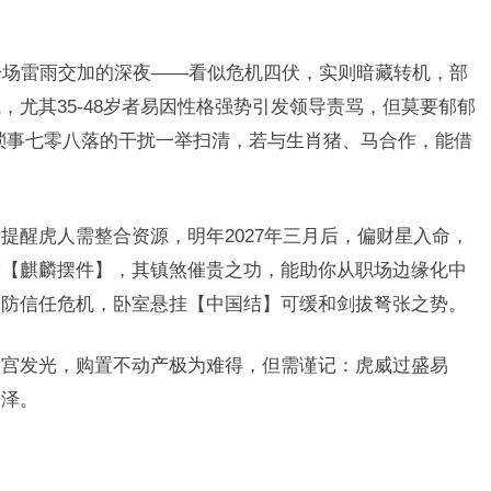
似一场雷雨交加的深夜——看似危机四伏，实则暗藏转机，部
，尤其35-48岁者易因性格强势引发领导责骂，但莫要郁郁
将琐事七零八落的干扰一举扫清，若与生肖猪、马合作，能借
提醒虎人需整合资源，明年2027年三月后，偏财星入命，
放【麒麟摆件】，其镇煞催贵之功，能助你从职场边缘化中
需防信任危机，卧室悬挂【中国结】可缓和剑拔弩张之势。
宅宫发光，购置不动产极为难得，但需谨记：虎威过盛易
福泽。