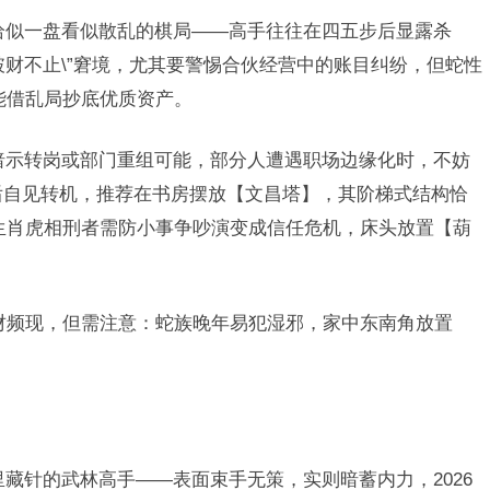
，恰似一盘看似散乱的棋局——高手往往在四五步后显露杀
陷\”破财不止\”窘境，尤其要警惕合伙经营中的账目纠纷，但蛇性
能借乱局抄底优质资产。
，暗示转岗或部门重组可能，部分人遭遇职场边缘化时，不妨
前后自见转机，推荐在书房摆放【文昌塔】，其阶梯式结构恰
与生肖虎相刑者需防小事争吵演变成信任危机，床头放置【葫
后暗财频现，但需注意：蛇族晚年易犯湿邪，家中东南角放置
。
绵里藏针的武林高手——表面束手无策，实则暗蓄内力，2026