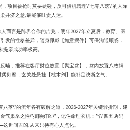
局，项目被抢时莫要硬碰，反可借机清理\”七零八落\”的人际
柔并济之意,最能催旺贵人运。
于羊人而言是跨界合作的吉兆，明年2027年立夏后，教育、医
冲引发的性格差异，随身佩戴【如意摆件】可保沟通顺畅，
年末提亲成功率极高。
女反哺，推荐在客厅财位放置【聚宝盆】，盆内放置八枚铜
：过柔则靡，玄关处悬挂【桃木剑】能补足决断之气。
八落\”的流年各有破解之道，2026-2027年关键转折期，建
气肃杀之性\”攘除奸凶\”，记住命理玄机：当\”四五两码
—这世间吉凶,从来只待有心人点化。