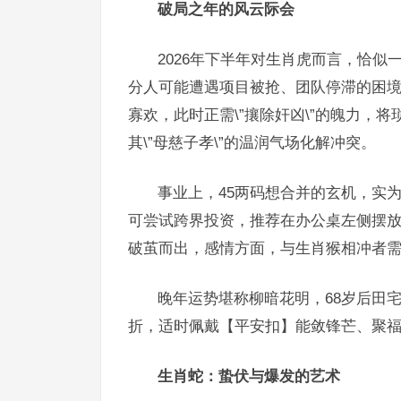
破局之年的风云际会
2026年下半年对生肖虎而言，恰
分人可能遭遇项目被抢、团队停滞的困境
寡欢，此时正需\”攘除奸凶\”的魄力，
其\”母慈子孝\”的温润气场化解冲突。
事业上，45两码想合并的玄机，实为
可尝试跨界投资，推荐在办公桌左侧摆
破茧而出，感情方面，与生肖猴相冲者
晚年运势堪称柳暗花明，68岁后田
折，适时佩戴【平安扣】能敛锋芒、聚
生肖蛇：蛰伏与爆发的艺术