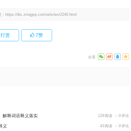
处：
https://ibc.zmqgsp.com/articles/2240.html
打赏
7
赞
么生肖，
释义落实
下一篇
、解释词语释义落实
129
阅读
0
评论
释义
43
阅读
0
评论