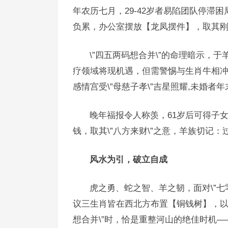
年农历七月，29-42岁者易陷团队停滞困
负累，办公室摆放【龙凤摆件】，取其刚
\”四五两码想合并\”的命理暗示，
疗领域将现机遇，但需警惕与生肖牛相
感情宫受\”母慈子孝\”吉星照耀,未婚者
晚年福报令人称羡，61岁后可得子
钱，取其\”八方来财\”之意，羊族切记
风水为引，破立自成
虎之勇、蛇之智、羊之韧，面对\”七零
议三生肖皆在西北方布置【铜钱树】，以金
想合并\”时，恰是重整河山的绝佳时机—