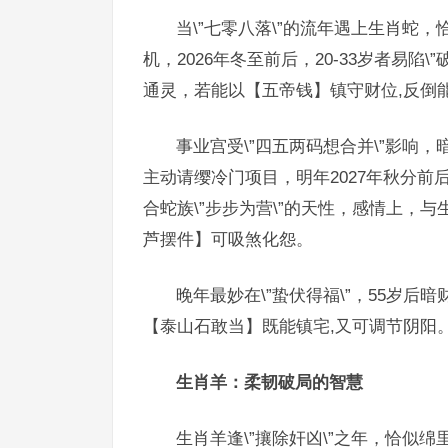
当\”七零八落\”的流年遇上生肖蛇
机，2026年冬至前后，20-33岁者易
通灵，若能以【五帝钱】镇守财位,反倒
事业宫受\”四五两码想合并\”影响
主动请缨冷门项目，明年2027年秋分
合蛇族\”步步为营\”的天性，感情上，
芦摆件】可吸煞化怨。
晚年最妙在\”蛰伏得福\”，55岁
【泰山石敢当】既能镇宅,又可调节阴阳
生肖羊：柔韧破局的智慧
生肖羊逢\”攘除奸凶\”之年，恰似