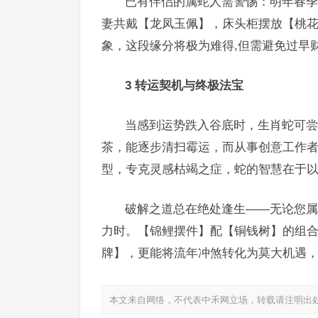
已有伴侣的属蛇人需警惕：明年春季
妻共戴【龙凤玉佩】，床头柜摆放【桃花
象，这段缘分将极为难得,但需避免过早
3 转运契机与终极法宝
当感到运势跌入谷底时，生肖蛇可尝
茶，能逐步清扫霉运，而从事创意工作者
型，专克灵感枯竭之症，蛇的智慧在于以
破解之道总在绝处逢生——无论您属
力时。【锦鲤摆件】配【铜钱树】的组
牌】，更能将流年冲煞转化为莫大机遇，
本文来自网络，不代表中禾网立场，转载请注明出