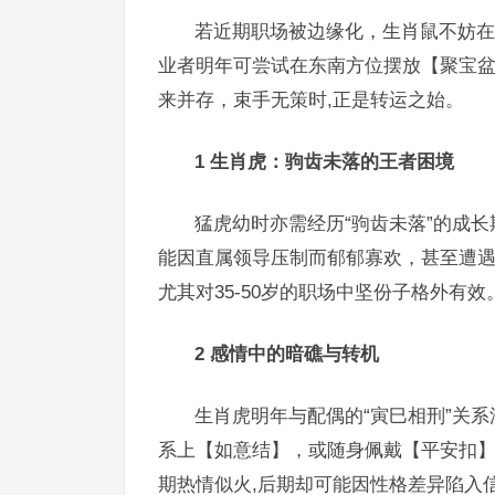
若近期职场被边缘化，生肖鼠不妨在
业者明年可尝试在东南方位摆放【聚宝
来并存，束手无策时,正是转运之始。
1 生肖虎：驹齿未落的王者困境
猛虎幼时亦需经历“驹齿未落”的成长
能因直属领导压制而郁郁寡欢，甚至遭遇
尤其对35-50岁的职场中坚份子格外有效
2 感情中的暗礁与转机
生肖虎明年与配偶的“寅巳相刑”关
系上【如意结】，或随身佩戴【平安扣】
期热情似火,后期却可能因性格差异陷入