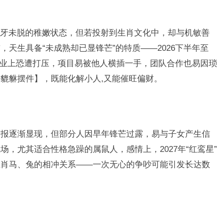
牙未脱的稚嫩状态，但若投射到生肖文化中，却与机敏善
天生具备“未成熟却已显锋芒”的特质——2026下半年至
，事业上恐遭打压，项目易被他人横插一手，团队合作也易因琐
貔貅摆件】，既能化解小人,又能催旺偏财。
福报逐渐显现，但部分人因早年锋芒过露，易与子女产生信
，尤其适合性格急躁的属鼠人，感情上，2027年“红鸾星”
生肖马、兔的相冲关系——一次无心的争吵可能引发长达数