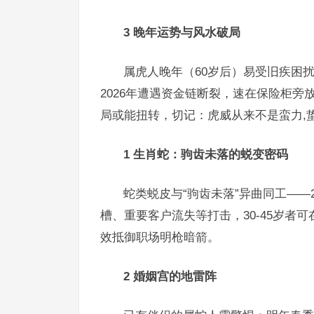
3 晚年运势与风水破局
属虎人晚年（60岁后）易受旧疾困
2026年遭遇资金链断裂，速在保险柜
局或能扭转，切记：虎威从来不是蛮力,
1 生肖蛇：驹齿未落的蜕变密码
蛇类蜕皮与“驹齿未落”异曲同工——
槽、重要客户流失等打击，30-45岁者
效抵御职场明枪暗箭。
2 婚姻宫的地雷阵