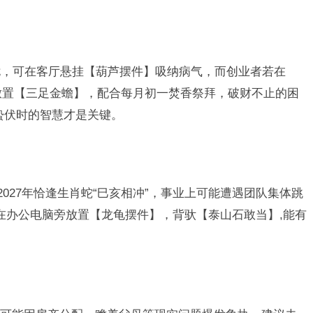
扰，可在客厅悬挂【葫芦摆件】吸纳病气，而创业者若在
旁放置【三足金蟾】，配合每月初一焚香祭拜，破财不止的困
蛰伏时的智慧才是关键。
2027年恰逢生肖蛇“巳亥相冲”，事业上可能遭遇团队集体跳
可在办公电脑旁放置【龙龟摆件】，背驮【泰山石敢当】,能有