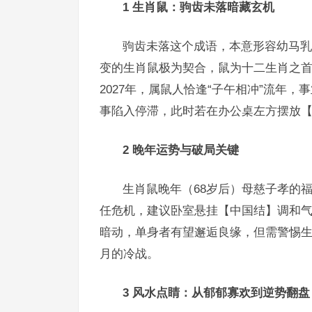
1 生肖鼠：驹齿未落暗藏玄机
驹齿未落这个成语，本意形容幼马乳
变的生肖鼠极为契合，鼠为十二生肖之首，
2027年，属鼠人恰逢“子午相冲”流年
事陷入停滞，此时若在办公桌左方摆放【
2 晚年运势与破局关键
生肖鼠晚年（68岁后）母慈子孝的
任危机，建议卧室悬挂【中国结】调和气场
暗动，单身者有望邂逅良缘，但需警惕
月的冷战。
3 风水点睛：从郁郁寡欢到逆势翻盘