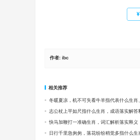
作者:
ibc
浑俗和光指代表是什么生肖，词汇解析落实释义
看风使舵猜打一最佳正确生肖，成语释义
上一篇
相关推荐
冬暖夏凉，机不可失看牛羊指代表什么生肖
志公杖上平如尺指什么生肖，成语落实解答
快马加鞭打一准确生肖，词汇解析落实释义
日行千里急匆匆，落花纷纷稍觉多指什么生