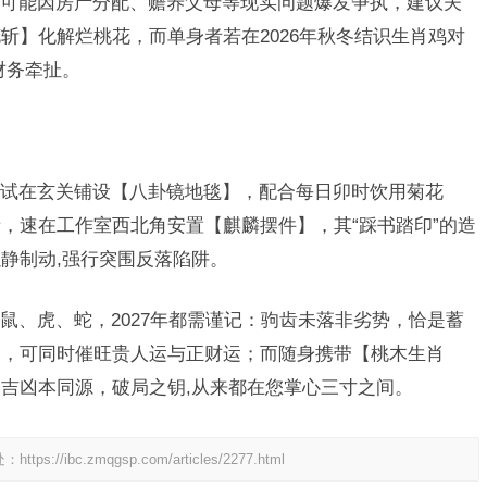
可能因房产分配、赡养父母等现实问题爆发争执，建议夫
斩】化解烂桃花，而单身者若在2026年秋冬结识生肖鸡对
财务牵扯。
试在玄关铺设【八卦镜地毯】，配合每日卯时饮用菊花
，速在工作室西北角安置【麒麟摆件】，其“踩书踏印”的造
静制动,强行突围反落陷阱。
鼠、虎、蛇，2027年都需谨记：驹齿未落非劣势，恰是蓄
合，可同时催旺贵人运与正财运；而随身携带【桃木生肖
吉凶本同源，破局之钥,从来都在您掌心三寸之间。
处：
https://ibc.zmqgsp.com/articles/2277.html