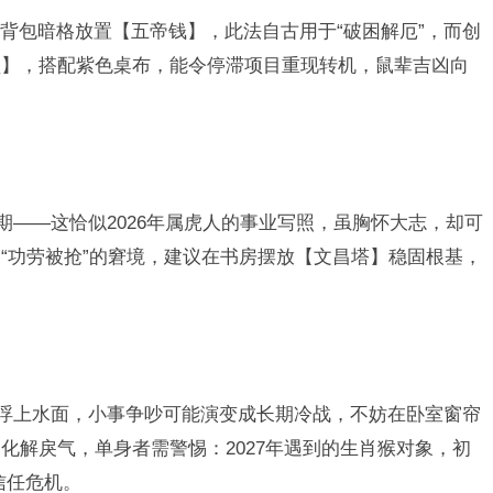
背包暗格放置【五帝钱】，此法自古用于“破困解厄”，而创
盆】，搭配紫色桌布，能令停滞项目重现转机，鼠辈吉凶向
期——这恰似2026年属虎人的事业写照，虽胸怀大志，却可
“功劳被抢”的窘境，建议在书房摆放【文昌塔】稳固根基，
。
系浮上水面，小事争吵可能演变成长期冷战，不妨在卧室窗帘
化解戾气，单身者需警惕：2027年遇到的生肖猴对象，初
信任危机。