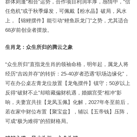
群体则逢“相合”运势，合作项目利润丰厚，感情中，“信
任危机”或于秋季爆发，可佩戴【粉水晶】破局，风水
上，【锦鲤摆件】能引动“鲤鱼跃龙门”之势，尤其适合
68岁前创业者摆放。
生肖龙：众生所归的腾云之象
“众生所归”直指龙生肖的领袖命格，明年起，属龙人将
经历“吉凶并存”的转折：25-40岁者恐遇“职场边缘化”，
可在办公桌左青龙位放置【龙龟摆件】镇守；50岁以上
反得“破财不止”却暗藏偏财机遇，婚姻宫受“相冲”影
响，夫妻宜共挂【龙凤玉佩】化解，2027年冬至前后，
若在家中财位布置【聚宝盆】，辅以【五帝钱】压阵，
可成“极为难得”的招财格局。