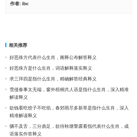
作者:
ibc
狗，杀狗中特。明日几号。猪。猪下面多一横是什么生肖，词汇解析
落实释义
梅花三月二度开，站在绿旁候佳音指是什么生肖，词汇释义解答落实
上一篇
下一篇
相关推荐
好恶殊方代表什么生肖，阐释公布解答释义
好恶殊方是什么生肖，词语解释落实释义
求三拜四是指什么生肖，精确解答经典释义
雪侵春事太无端，窗外梧桐共人语是指什么生肖，深入精准
解读释义
欲钱看吃饺子不吃馅，春郊雨尽多新草是指什么生肖，深入
精准解读释义
驷不及舌，三分鼎足，欲待秋塘擎露看指代表什么生肖，成
语落实作答释义