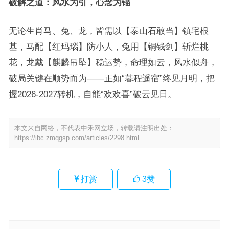
破解之道：风水为引，心念为锚
无论生肖马、兔、龙，皆需以【泰山石敢当】镇宅根
基，马配【红玛瑙】防小人，兔用【铜钱剑】斩烂桃
花，龙戴【麒麟吊坠】稳运势，命理如云，风水似舟，
破局关键在顺势而为——正如“暮程遥宿”终见月明，把
握2026-2027转机，自能“欢欢喜”破云见日。
本文来自网络，不代表中禾网立场，转载请注明出处：
https://ibc.zmqgsp.com/articles/2298.html
打赏
3
赞