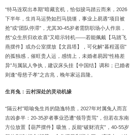
“特马连双出本期”暗藏玄机，恰似骏马踏云而来，2026
下半年，生肖马运势如烈马脱缰，事业上易遇“项目被
抢”或“团队停滞”，尤其30-45岁者需防职场小人作祟，
然“众生所归欢欢喜”又暗示转机——若能佩戴【马踏飞
燕摆件】或办公室摆放【文昌塔】，可化解“暮程遥宿”
的孤独感，催旺贵人运，感情上，未婚者易因“性格差
异”与属鼠人争执，建议床头挂【中国结】调和；已婚者
则逢“母慈子孝”之吉兆，晚年家运昌隆。
生肖兔：云村深处的灵动机缘
“隔云村”暗喻兔生肖的隐逸特质，2027年对属兔人而言
吉凶参半：20-35岁者事业恐遭“领导责骂”，但若在东南
方位放置【葫芦摆件】吸煞，反能“破财消灾”，40-55岁