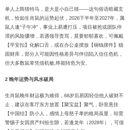
单人上阵猜特马，是大是小自己猜——这句俗语暗藏玄
机，恰如生肖鼠的运势起伏，2026下半年至2027年，属
鼠人逢“子午冲”，事业上易遭打压，项目被抢或团队停
滞的风险骤增，若遇领导责骂，莫要郁郁寡欢，可佩戴
【平安扣】化解口舌，或在办公桌摆放【铜钱摆件】稳
固财库，部分人可能因性格差异与伴侣陷入信任危机，
但大多数鼠辈凭借机敏,终能转危为安。
2 晚年运势与风水破局
生肖鼠晚年财运极为难得，68岁后易因轻信他人破财不
止，建议在客厅东方放置【聚宝盆】聚气，卧室悬挂
【中国结】防小人，感情上母慈子孝的格局虽显，却需
警惕子女因房产纠纷生隙，若逢龙年（2028年），可借