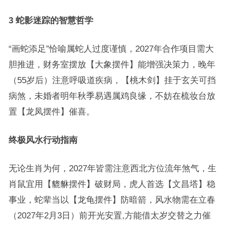
3 蛇影迷踪的智慧哲学
“画蛇添足”恰喻属蛇人过度谨慎，2027年合作项目需大
胆推进，财务室摆放【大象摆件】能增强决策力，晚年
（55岁后）注意呼吸道疾病，【桃木剑】挂于玄关可挡
病煞，未婚者明年秋季易遇属鸡良缘，不妨在梳妆台放
置【龙凤摆件】催喜。
终极风水行动指南
无论生肖为何，2027年皆需注意西北方位流年煞气，生
肖鼠宜用【貔貅摆件】破财局，虎人首选【文昌塔】稳
事业，蛇辈当以【龙龟摆件】防暗箭，风水物需在立春
（2027年2月3日）前开光安置,方能借太岁交替之力催