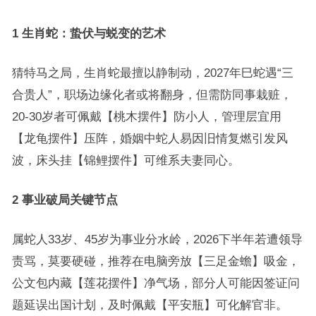
1 生肖蛇：蛰伏与蜕变的艺术
猜特马之局，生肖蛇最擅以静制动，2027年巳蛇遇“三
合贵人”，职场边缘化者或将翻身，但需防同事栽赃，
20-30岁者可佩戴【桃木摆件】防小人，管理层宜用
【龙龟摆件】压阵，婚姻中蛇人易因旧情复燃引发风
波，床头挂【锦鲤摆件】可维系夫妻同心。
2 事业破局关键节点
属蛇人33岁、45岁为事业分水岭，2026下半年若遭领导
责骂，莫要硬碰，推荐在电脑旁放【三足金蟾】吸金，
公文包内藏【莲花摆件】净气场，部分人可能因签证问
题延误出国计划，及时佩戴【平安瓶】可化解官非。