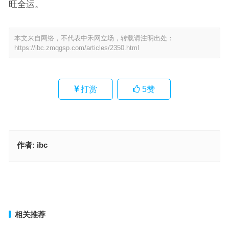
旺全运。
本文来自网络，不代表中禾网立场，转载请注明出处：
https://ibc.zmqgsp.com/articles/2350.html
打赏
5
赞
作者:
ibc
林中飞鸟，呼牛呼马。轻松日子容易过。公平正直，唱唱歌儿。悠闲
岁月任蹉跎！指代表是什么生肖，最佳成语作答释义
标准解读：看风使舵指代表什么生肖，解析重点词汇解答
上一篇
下一篇
相关推荐