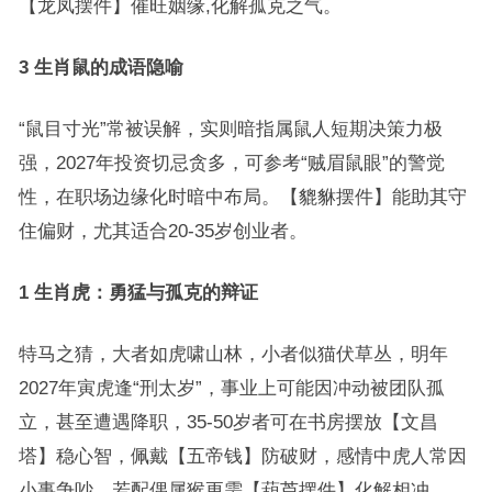
【龙凤摆件】催旺姻缘,化解孤克之气。
3 生肖鼠的成语隐喻
“鼠目寸光”常被误解，实则暗指属鼠人短期决策力极
强，2027年投资切忌贪多，可参考“贼眉鼠眼”的警觉
性，在职场边缘化时暗中布局。【貔貅摆件】能助其守
住偏财，尤其适合20-35岁创业者。
1 生肖虎：勇猛与孤克的辩证
特马之猜，大者如虎啸山林，小者似猫伏草丛，明年
2027年寅虎逢“刑太岁”，事业上可能因冲动被团队孤
立，甚至遭遇降职，35-50岁者可在书房摆放【文昌
塔】稳心智，佩戴【五帝钱】防破财，感情中虎人常因
小事争吵，若配偶属猴更需【葫芦摆件】化解相冲。